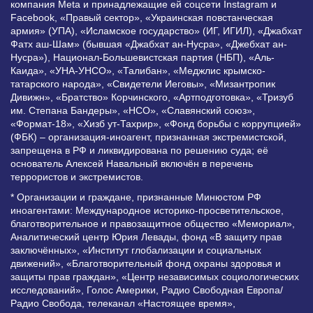
компания Meta и принадлежащие ей соцсети Instagram и
Facebook, «Правый сектор», «Украинская повстанческая
армия» (УПА), «Исламское государство» (ИГ, ИГИЛ), «Джабхат
Фатх аш-Шам» (бывшая «Джабхат ан-Нусра», «Джебхат ан-
Нусра»), Национал-Большевистская партия (НБП), «Аль-
Каида», «УНА-УНСО», «Талибан», «Меджлис крымско-
татарского народа», «Свидетели Иеговы», «Мизантропик
Дивижн», «Братство» Корчинского, «Артподготовка», «Тризуб
им. Степана Бандеры», «НСО», «Славянский союз»,
«Формат-18», «Хизб ут-Тахрир», «Фонд борьбы с коррупцией»
(ФБК) – организация-иноагент, признанная экстремистской,
запрещена в РФ и ликвидирована по решению суда; её
основатель Алексей Навальный включён в перечень
террористов и экстремистов.
* Организации и граждане, признанные Минюстом РФ
иноагентами: Международное историко-просветительское,
благотворительное и правозащитное общество «Мемориал»,
Аналитический центр Юрия Левады, фонд «В защиту прав
заключённых», «Институт глобализации и социальных
движений», «Благотворительный фонд охраны здоровья и
защиты прав граждан», «Центр независимых социологических
исследований», Голос Америки, Радио Свободная Европа/
Радио Свобода, телеканал «Настоящее время»,