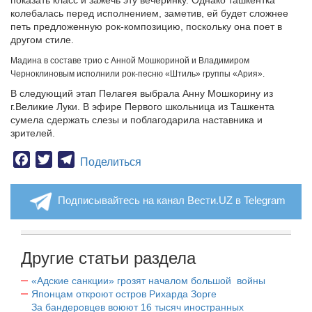
показать класс и зажечь эту вечеринку. Однако ташкентка
колебалась перед исполнением, заметив, ей будет сложнее
петь предложенную рок-композицию, поскольку она поет в
другом стиле.
Мадина в составе трио с Анной Мошкориной и Владимиром
Черноклиновым исполнили рок-песню «Штиль» группы «Ария».
В следующий этап Пелагея выбрала Анну Мошкорину из
г.Великие Луки. В эфире Первого школьница из Ташкента
сумела сдержать слезы и поблагодарила наставника и
зрителей.
Facebook
Twitter
Telegram
Поделиться
Подписывайтесь на канал Вести.UZ в Telegram
Другие статьи раздела
«Адские санкции» грозят началом большой войны
Японцам откроют остров Рихарда Зорге
За бандеровцев воюют 16 тысяч иностранных