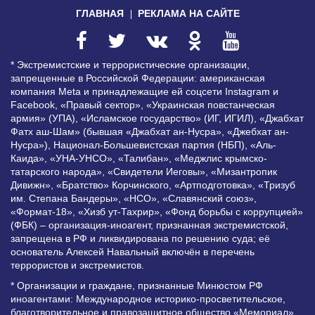
ГЛАВНАЯ
РЕКЛАМА НА САЙТЕ
* Экстремистские и террористические организации,
запрещенные в Российской Федерации: американская
компания Meta и принадлежащие ей соцсети Instagram и
Facebook, «Правый сектор», «Украинская повстанческая
армия» (УПА), «Исламское государство» (ИГ, ИГИЛ), «Джабхат
Фатх аш-Шам» (бывшая «Джабхат ан-Нусра», «Джебхат ан-
Нусра»), Национал-Большевистская партия (НБП), «Аль-
Каида», «УНА-УНСО», «Талибан», «Меджлис крымско-
татарского народа», «Свидетели Иеговы», «Мизантропик
Дивижн», «Братство» Корчинского, «Артподготовка», «Тризуб
им. Степана Бандеры», «НСО», «Славянский союз»,
«Формат-18», «Хизб ут-Тахрир», «Фонд борьбы с коррупцией»
(ФБК) – организация-иноагент, признанная экстремистской,
запрещена в РФ и ликвидирована по решению суда; её
основатель Алексей Навальный включён в перечень
террористов и экстремистов.
* Организации и граждане, признанные Минюстом РФ
иноагентами: Международное историко-просветительское,
благотворительное и правозащитное общество «Мемориал»,