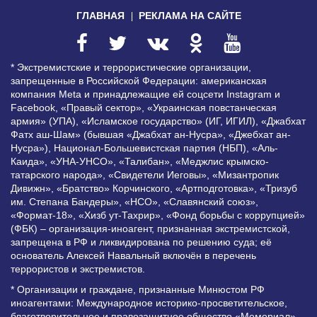
ГЛАВНАЯ
РЕКЛАМА НА САЙТЕ
* Экстремистские и террористические организации,
запрещенные в Российской Федерации: американская
компания Meta и принадлежащие ей соцсети Instagram и
Facebook, «Правый сектор», «Украинская повстанческая
армия» (УПА), «Исламское государство» (ИГ, ИГИЛ), «Джабхат
Фатх аш-Шам» (бывшая «Джабхат ан-Нусра», «Джебхат ан-
Нусра»), Национал-Большевистская партия (НБП), «Аль-
Каида», «УНА-УНСО», «Талибан», «Меджлис крымско-
татарского народа», «Свидетели Иеговы», «Мизантропик
Дивижн», «Братство» Корчинского, «Артподготовка», «Тризуб
им. Степана Бандеры», «НСО», «Славянский союз»,
«Формат-18», «Хизб ут-Тахрир», «Фонд борьбы с коррупцией»
(ФБК) – организация-иноагент, признанная экстремистской,
запрещена в РФ и ликвидирована по решению суда; её
основатель Алексей Навальный включён в перечень
террористов и экстремистов.
* Организации и граждане, признанные Минюстом РФ
иноагентами: Международное историко-просветительское,
благотворительное и правозащитное общество «Мемориал»,