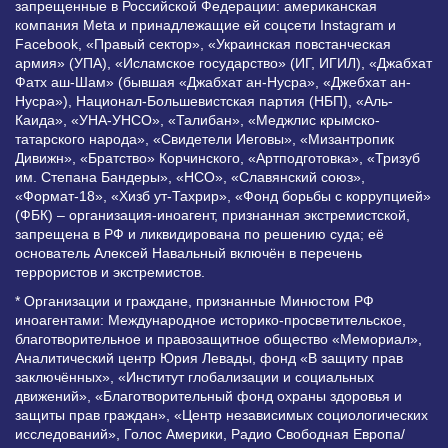
запрещенные в Российской Федерации: американская
компания Meta и принадлежащие ей соцсети Instagram и
Facebook, «Правый сектор», «Украинская повстанческая
армия» (УПА), «Исламское государство» (ИГ, ИГИЛ), «Джабхат
Фатх аш-Шам» (бывшая «Джабхат ан-Нусра», «Джебхат ан-
Нусра»), Национал-Большевистская партия (НБП), «Аль-
Каида», «УНА-УНСО», «Талибан», «Меджлис крымско-
татарского народа», «Свидетели Иеговы», «Мизантропик
Дивижн», «Братство» Корчинского, «Артподготовка», «Тризуб
им. Степана Бандеры», «НСО», «Славянский союз»,
«Формат-18», «Хизб ут-Тахрир», «Фонд борьбы с коррупцией»
(ФБК) – организация-иноагент, признанная экстремистской,
запрещена в РФ и ликвидирована по решению суда; её
основатель Алексей Навальный включён в перечень
террористов и экстремистов.
* Организации и граждане, признанные Минюстом РФ
иноагентами: Международное историко-просветительское,
благотворительное и правозащитное общество «Мемориал»,
Аналитический центр Юрия Левады, фонд «В защиту прав
заключённых», «Институт глобализации и социальных
движений», «Благотворительный фонд охраны здоровья и
защиты прав граждан», «Центр независимых социологических
исследований», Голос Америки, Радио Свободная Европа/