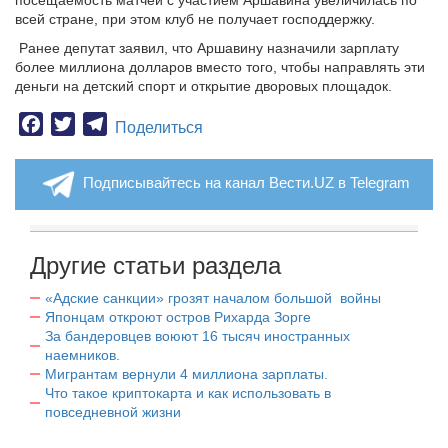
посещаемость матчей с участием Аршавина увеличилась по
всей стране, при этом клуб не получает господдержку.
Ранее депутат заявил, что Аршавину назначили зарплату
более миллиона долларов вместо того, чтобы направлять эти
деньги на детский спорт и открытие дворовых площадок.
Facebook
Twitter
Telegram
Поделиться
Подписывайтесь на канал Вести.UZ в Telegram
Другие статьи раздела
«Адские санкции» грозят началом большой войны
Японцам откроют остров Рихарда Зорге
За бандеровцев воюют 16 тысяч иностранных
наемников.
Мигрантам вернули 4 миллиона зарплаты.
Что такое криптокарта и как использовать в
повседневной жизни