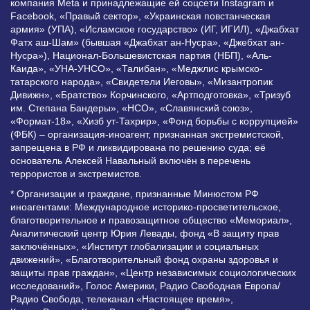
компания Meta и принадлежащие ей соцсети Instagram и
Facebook, «Правый сектор», «Украинская повстанческая
армия» (УПА), «Исламское государство» (ИГ, ИГИЛ), «Джабхат
Фатх аш-Шам» (бывшая «Джабхат ан-Нусра», «Джебхат ан-
Нусра»), Национал-Большевистская партия (НБП), «Аль-
Каида», «УНА-УНСО», «Талибан», «Меджлис крымско-
татарского народа», «Свидетели Иеговы», «Мизантропик
Дивижн», «Братство» Корчинского, «Артподготовка», «Тризуб
им. Степана Бандеры», «НСО», «Славянский союз»,
«Формат-18», «Хизб ут-Тахрир», «Фонд борьбы с коррупцией»
(ФБК) – организация-иноагент, признанная экстремистской,
запрещена в РФ и ликвидирована по решению суда; её
основатель Алексей Навальный включён в перечень
террористов и экстремистов.
* Организации и граждане, признанные Минюстом РФ
иноагентами: Международное историко-просветительское,
благотворительное и правозащитное общество «Мемориал»,
Аналитический центр Юрия Левады, фонд «В защиту прав
заключённых», «Институт глобализации и социальных
движений», «Благотворительный фонд охраны здоровья и
защиты прав граждан», «Центр независимых социологических
исследований», Голос Америки, Радио Свободная Европа/
Радио Свобода, телеканал «Настоящее время»,