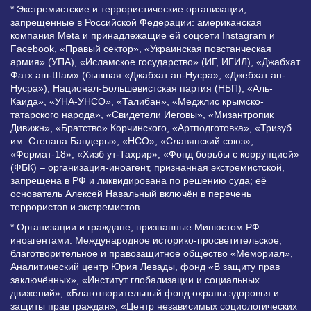
* Экстремистские и террористические организации,
запрещенные в Российской Федерации: американская
компания Meta и принадлежащие ей соцсети Instagram и
Facebook, «Правый сектор», «Украинская повстанческая
армия» (УПА), «Исламское государство» (ИГ, ИГИЛ), «Джабхат
Фатх аш-Шам» (бывшая «Джабхат ан-Нусра», «Джебхат ан-
Нусра»), Национал-Большевистская партия (НБП), «Аль-
Каида», «УНА-УНСО», «Талибан», «Меджлис крымско-
татарского народа», «Свидетели Иеговы», «Мизантропик
Дивижн», «Братство» Корчинского, «Артподготовка», «Тризуб
им. Степана Бандеры», «НСО», «Славянский союз»,
«Формат-18», «Хизб ут-Тахрир», «Фонд борьбы с коррупцией»
(ФБК) – организация-иноагент, признанная экстремистской,
запрещена в РФ и ликвидирована по решению суда; её
основатель Алексей Навальный включён в перечень
террористов и экстремистов.
* Организации и граждане, признанные Минюстом РФ
иноагентами: Международное историко-просветительское,
благотворительное и правозащитное общество «Мемориал»,
Аналитический центр Юрия Левады, фонд «В защиту прав
заключённых», «Институт глобализации и социальных
движений», «Благотворительный фонд охраны здоровья и
защиты прав граждан», «Центр независимых социологических