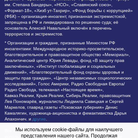
им. Степана Бандеры», «НСО», «Славянский союз»,
«Формат-18», «Хизб ут-Тахрир», «Фонд борьбы с коррупцией»
(ФБК) – организация-иноагент, признанная экстремистской,
запрещена в РФ и ликвидирована по решению суда; её
основатель Алексей Навальный включён в перечень
террористов и экстремистов.
* Организации и граждане, признанные Минюстом РФ
иноагентами: Международное историко-просветительское,
благотворительное и правозащитное общество «Мемориал»,
Аналитический центр Юрия Левады, фонд «В защиту прав
заключённых», «Институт глобализации и социальных
движений», «Благотворительный фонд охраны здоровья и
защиты прав граждан», «Центр независимых социологических
исследований», Голос Америки, Радио Свободная Европа/
Радио Свобода, телеканал «Настоящее время»,
Кавказ.Реалии, Крым.Реалии, Сибирь.Реалии, правозащитник
Лев Пономарёв, журналисты Людмила Савицкая и Сергей
Маркелов, главред газеты «Псковская губерния» Денис
Камалягин, художница-акционистка и фемактивистка Дарья
Апахончич. и
другие
.
Мы используем cookie-файлы для наилучшего
Все права защищены и охраняются законом. Любое
представления нашего сайта. Продолжая
использование материалов сайта допустимо при условии