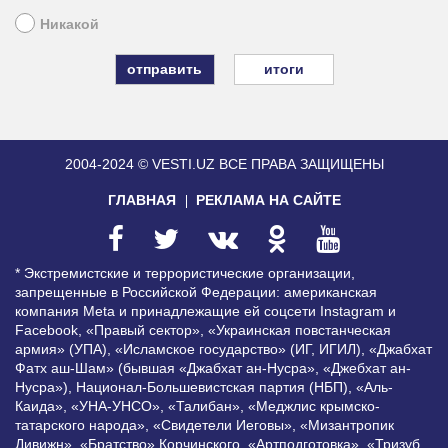
Никакой
итоги
2004-2024 © VESTI.UZ
ВСЕ ПРАВА ЗАЩИЩЕНЫ
ГЛАВНАЯ
РЕКЛАМА НА САЙТЕ
* Экстремистские и террористические организации,
запрещенные в Российской Федерации: американская
компания Meta и принадлежащие ей соцсети Instagram и
Facebook, «Правый сектор», «Украинская повстанческая
армия» (УПА), «Исламское государство» (ИГ, ИГИЛ), «Джабхат
Фатх аш-Шам» (бывшая «Джабхат ан-Нусра», «Джебхат ан-
Нусра»), Национал-Большевистская партия (НБП), «Аль-
Каида», «УНА-УНСО», «Талибан», «Меджлис крымско-
татарского народа», «Свидетели Иеговы», «Мизантропик
Дивижн», «Братство» Корчинского, «Артподготовка», «Тризуб