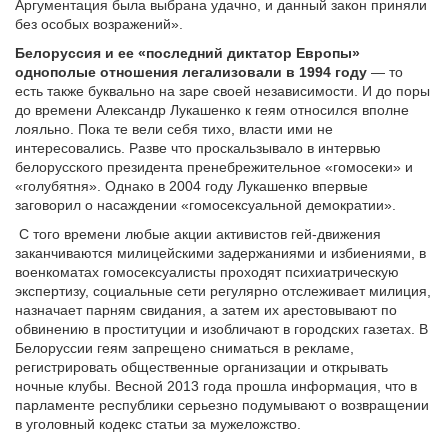
Аргументация была выбрана удачно, и данный закон приняли
без особых возражений».
Белоруссия и ее «последний диктатор Европы»
однополые отношения легализовали в 1994 году
— то
есть также буквально на заре своей независимости. И до поры
до времени Александр Лукашенко к геям относился вполне
лояльно. Пока те вели себя тихо, власти ими не
интересовались. Разве что проскальзывало в интервью
белорусского президента пренебрежительное «гомосеки» и
«голубятня». Однако в 2004 году Лукашенко впервые
заговорил о насаждении «гомосексуальной демократии».
С того времени любые акции активистов гей-движения
заканчиваются милицейскими задержаниями и избиениями, в
военкоматах гомосексуалисты проходят психиатрическую
экспертизу, социальные сети регулярно отслеживает милиция,
назначает парням свидания, а затем их арестовывают по
обвинению в проституции и изобличают в городских газетах. В
Белоруссии геям запрещено сниматься в рекламе,
регистрировать общественные организации и открывать
ночные клубы. Весной 2013 года прошла информация, что в
парламенте республики серьезно подумывают о возвращении
в уголовный кодекс статьи за мужеложство.