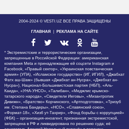
2004-2024 © VESTI.UZ
ВСЕ ПРАВА ЗАЩИЩЕНЫ
ГЛАВНАЯ
РЕКЛАМА НА САЙТЕ
* Экстремистские и террористические организации,
запрещенные в Российской Федерации: американская
компания Meta и принадлежащие ей соцсети Instagram и
Facebook, «Правый сектор», «Украинская повстанческая
армия» (УПА), «Исламское государство» (ИГ, ИГИЛ), «Джабхат
Фатх аш-Шам» (бывшая «Джабхат ан-Нусра», «Джебхат ан-
Нусра»), Национал-Большевистская партия (НБП), «Аль-
Каида», «УНА-УНСО», «Талибан», «Меджлис крымско-
татарского народа», «Свидетели Иеговы», «Мизантропик
Дивижн», «Братство» Корчинского, «Артподготовка», «Тризуб
им. Степана Бандеры», «НСО», «Славянский союз»,
«Формат-18», «Хизб ут-Тахрир», «Фонд борьбы с коррупцией»
(ФБК) – организация-иноагент, признанная экстремистской,
запрещена в РФ и ликвидирована по решению суда; её