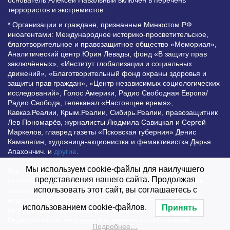
основатель Алексей Навальный включён в перечень
террористов и экстремистов.
* Организации и граждане, признанные Минюстом РФ
иноагентами: Международное историко-просветительское,
благотворительное и правозащитное общество «Мемориал»,
Аналитический центр Юрия Левады, фонд «В защиту прав
заключённых», «Институт глобализации и социальных
движений», «Благотворительный фонд охраны здоровья и
защиты прав граждан», «Центр независимых социологических
исследований», Голос Америки, Радио Свободная Европа/
Радио Свобода, телеканал «Настоящее время»,
Кавказ.Реалии, Крым.Реалии, Сибирь.Реалии, правозащитник
Лев Пономарёв, журналисты Людмила Савицкая и Сергей
Маркелов, главред газеты «Псковская губерния» Денис
Камалягин, художница-акционистка и фемактивистка Дарья
Апахончич. и
другие
.
Мы используем cookie-файлы для наилучшего
Все права защищены и охраняются законом. Любое
представления нашего сайта. Продолжая
использование материалов сайта допустимо при условии
использовать этот сайт, вы соглашаетесь с
наличия активной гиперссылки на Vesti.UZ.
Редакция не несет ответственности за достоверность
использованием cookie-файлов.
Принять
информации, опубликованной в рекламных объявлениях.
Редакция может не разделять мнения авторов статей
Подробнее…