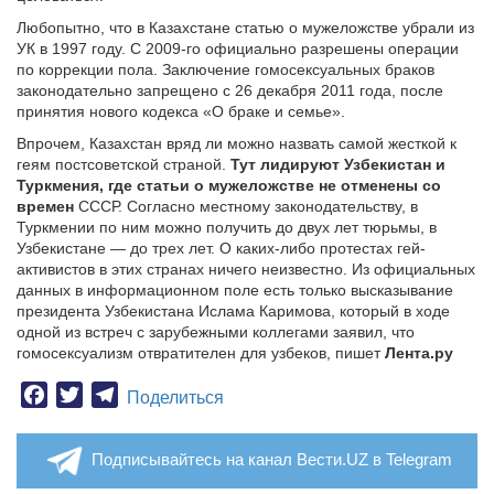
Любопытно, что в Казахстане статью о мужеложстве убрали из
УК в 1997 году. С 2009-го официально разрешены операции
по коррекции пола. Заключение гомосексуальных браков
законодательно запрещено с 26 декабря 2011 года, после
принятия нового кодекса «О браке и семье».
Впрочем, Казахстан вряд ли можно назвать самой жесткой к
геям постсоветской страной.
Тут лидируют Узбекистан и
Туркмения, где статьи о мужеложстве не отменены со
времен
СССР. Согласно местному законодательству, в
Туркмении по ним можно получить до двух лет тюрьмы, в
Узбекистане — до трех лет. О каких-либо протестах гей-
активистов в этих странах ничего неизвестно. Из официальных
данных в информационном поле есть только высказывание
президента Узбекистана Ислама Каримова, который в ходе
одной из встреч с зарубежными коллегами заявил, что
гомосексуализм отвратителен для узбеков, пишет
Лента.ру
Facebook
Twitter
Telegram
Поделиться
Подписывайтесь на канал Вести.UZ в Telegram