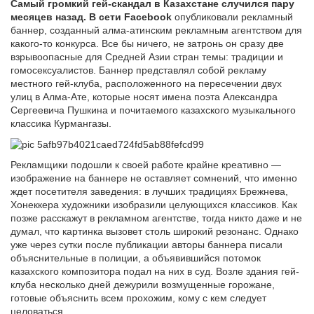
Самый громкий гей-скандал в Казахстане случился пару
месяцев назад. В сети Facebook
опубликовали рекламный
баннер, созданный алма-атинским рекламным агентством для
какого-то конкурса. Все бы ничего, не затронь он сразу две
взрывоопасные для Средней Азии стран темы: традиции и
гомосексуалистов. Баннер представлял собой рекламу
местного гей-клуба, расположенного на пересечении двух
улиц в Алма-Ате, которые носят имена поэта Александра
Сергеевича Пушкина и почитаемого казахского музыкального
классика Курмангазы.
Рекламщики подошли к своей работе крайне креативно —
изображение на баннере не оставляет сомнений, что именно
ждет посетителя заведения: в лучших традициях Брежнева,
Хонеккера художники изобразили целующихся классиков. Как
позже расскажут в рекламном агентстве, тогда никто даже и не
думал, что картинка вызовет столь широкий резонанс. Однако
уже через сутки после публикации авторы баннера писали
объяснительные в полиции, а объявившийся потомок
казахского композитора подал на них в суд. Возле здания гей-
клуба несколько дней дежурили возмущенные горожане,
готовые объяснить всем прохожим, кому с кем следует
целоваться.