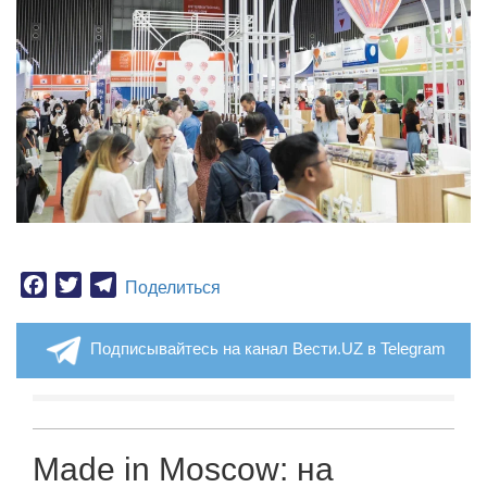
Facebook
Twitter
Telegram
Поделиться
Подписывайтесь на канал Вести.UZ в Telegram
Made in Moscow: на