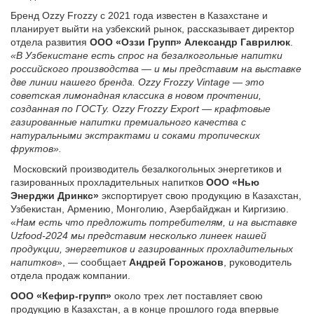
Бренд Ozzy Frozzy с 2021 года известен в Казахстане и
планирует выйти на узбекский рынок, рассказывает директор
отдела развития
ООО «Оззи Групп» Александр Гаврилюк
.
«В Узбекистане есть спрос на безалкогольные напитки
российского производства — и мы представим на выставке
две линии нашего бренда. Ozzy Frozzy Vintage — это
советская лимонадная классика в новом прочтении,
созданная по ГОСТу. Ozzy Frozzy Export — крафтовые
газированные напитки премиального качества с
натуральными экстрактами и соками тропических
фруктов».
Московский производитель безалкогольных энергетиков и
газированных прохладительных напитков
ООО «Нью
Энерджи Дринкс»
экспортирует свою продукцию в Казахстан,
Узбекистан, Армению, Монголию, Азербайджан и Киргизию.
«
Нам есть что предложить потребителям, и на выставке
Uzfood-2024 мы представим несколько линеек нашей
продукции, энергетиков и газированных прохладительных
напитков
», — сообщает
Андрей Горожанов
, руководитель
отдела продаж компании.
ООО «Кефир-групп»
около трех лет поставляет свою
продукцию в Казахстан, а в конце прошлого года впервые