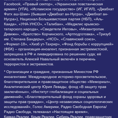
Facebook, «Правый сектор», «Украинская повстанческая
армия» (УПА), «Исламское государство» (ИГ, ИГИЛ), «Джабхат
Фатх аш-Шам» (бывшая «Джабхат ан-Нусра», «Джебхат ан-
Нусра»), Национал-Большевистская партия (НБП), «Аль-
Каида», «УНА-УНСО», «Талибан», «Меджлис крымско-
татарского народа», «Свидетели Иеговы», «Мизантропик
Дивижн», «Братство» Корчинского, «Артподготовка», «Тризуб
им. Степана Бандеры», «НСО», «Славянский союз»,
«Формат-18», «Хизб ут-Тахрир», «Фонд борьбы с коррупцией»
(ФБК) – организация-иноагент, признанная экстремистской,
запрещена в РФ и ликвидирована по решению суда; её
основатель Алексей Навальный включён в перечень
террористов и экстремистов.
* Организации и граждане, признанные Минюстом РФ
иноагентами: Международное историко-просветительское,
благотворительное и правозащитное общество «Мемориал»,
Аналитический центр Юрия Левады, фонд «В защиту прав
заключённых», «Институт глобализации и социальных
движений», «Благотворительный фонд охраны здоровья и
защиты прав граждан», «Центр независимых социологических
исследований», Голос Америки, Радио Свободная Европа/
Радио Свобода, телеканал «Настоящее время»,
Кавказ.Реалии, Крым.Реалии, Сибирь.Реалии, правозащитник