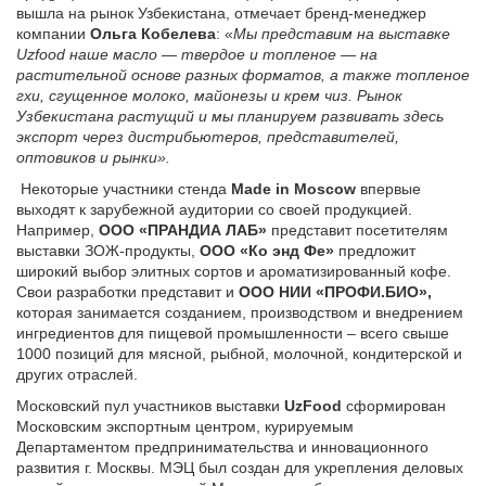
вышла на рынок Узбекистана, отмечает бренд-менеджер
компании
Ольга Кобелева
: «
Мы представим на выставке
Uzfood наше масло — твердое и топленое — на
растительной основе разных форматов, а также топленое
гхи, сгущенное молоко, майонезы и крем чиз. Рынок
Узбекистана растущий и мы планируем развивать здесь
экспорт через дистрибьютеров, представителей,
оптовиков и рынки».
Некоторые участники стенда
Made
in
Moscow
впервые
выходят к зарубежной аудитории со своей продукцией.
Например,
ООО «ПРАНДИА ЛАБ»
представит посетителям
выставки ЗОЖ-продукты,
ООО «Ко энд Фе»
предложит
широкий выбор элитных сортов и ароматизированный кофе.
Свои разработки представит и
ООО НИИ «ПРОФИ.БИО»,
которая занимается созданием, производством и внедрением
ингредиентов для пищевой промышленности – всего свыше
1000 позиций для мясной, рыбной, молочной, кондитерской и
других отраслей.
Московский пул участников выставки
UzFood
сформирован
Московским экспортным центром, курируемым
Департаментом предпринимательства и инновационного
развития г. Москвы. МЭЦ был создан для укрепления деловых