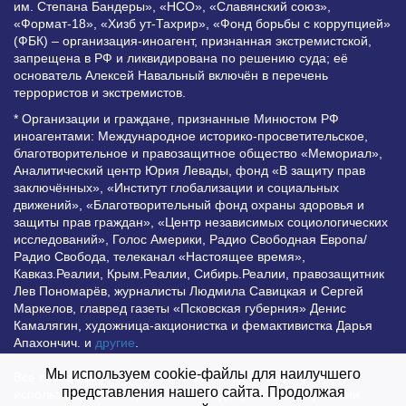
им. Степана Бандеры», «НСО», «Славянский союз»,
«Формат-18», «Хизб ут-Тахрир», «Фонд борьбы с коррупцией»
(ФБК) – организация-иноагент, признанная экстремистской,
запрещена в РФ и ликвидирована по решению суда; её
основатель Алексей Навальный включён в перечень
террористов и экстремистов.
* Организации и граждане, признанные Минюстом РФ
иноагентами: Международное историко-просветительское,
благотворительное и правозащитное общество «Мемориал»,
Аналитический центр Юрия Левады, фонд «В защиту прав
заключённых», «Институт глобализации и социальных
движений», «Благотворительный фонд охраны здоровья и
защиты прав граждан», «Центр независимых социологических
исследований», Голос Америки, Радио Свободная Европа/
Радио Свобода, телеканал «Настоящее время»,
Кавказ.Реалии, Крым.Реалии, Сибирь.Реалии, правозащитник
Лев Пономарёв, журналисты Людмила Савицкая и Сергей
Маркелов, главред газеты «Псковская губерния» Денис
Камалягин, художница-акционистка и фемактивистка Дарья
Апахончич. и
другие
.
Мы используем cookie-файлы для наилучшего
Все права защищены и охраняются законом. Любое
представления нашего сайта. Продолжая
использование материалов сайта допустимо при условии