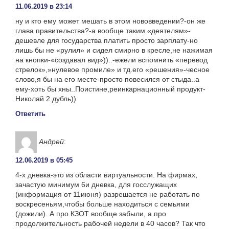
11.06.2019 в 23:14
ну и кто ему может мешать в этом нововведении?-он же
глава правительства?-а вообще таким «деятелям»-
дешевле для государства платить просто зарплату-но
лишь бы не «рулил» и сидел смирно в кресле,не нажимая
на кнопки-«создавал вид»))..-ежели вспомнить «перевод
стрелок»,»нулевое промиле» и тд.его «решения»-чесное
слово,я бы на его месте-просто повесился от стыда..а
ему-хоть бы хны..Поистине,реинкарнационный продукт-
Николай 2 дубль))
Ответить
Андрей
:
12.06.2019 в 05:45
4-х дневка-это из области виртуальности. На фирмах,
зачастую минимум 6и дневка, для госслужащих
(информация от 11июня) разрешается не работать по
воскресеньям,чтобы больше находиться с семьями
(дожили). А про КЗОТ вообще забыли, а про
продолжительность рабочей недели в 40 часов? Так что