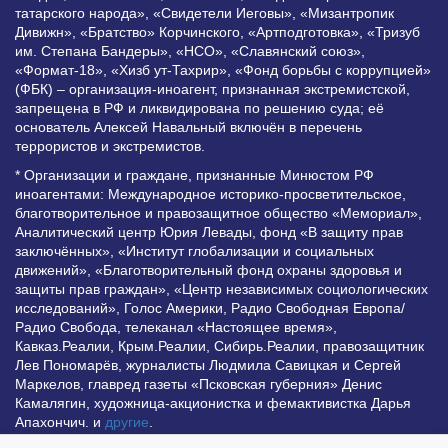
татарского народа», «Свидетели Иеговы», «Мизантропик
Дивижн», «Братство» Корчинского, «Артподготовка», «Тризуб
им. Степана Бандеры», «НСО», «Славянский союз»,
«Формат-18», «Хизб ут-Тахрир», «Фонд борьбы с коррупцией»
(ФБК) – организация-иноагент, признанная экстремистской,
запрещена в РФ и ликвидирована по решению суда; её
основатель Алексей Навальный включён в перечень
террористов и экстремистов.
* Организации и граждане, признанные Минюстом РФ
иноагентами: Международное историко-просветительское,
благотворительное и правозащитное общество «Мемориал»,
Аналитический центр Юрия Левады, фонд «В защиту прав
заключённых», «Институт глобализации и социальных
движений», «Благотворительный фонд охраны здоровья и
защиты прав граждан», «Центр независимых социологических
исследований», Голос Америки, Радио Свободная Европа/
Радио Свобода, телеканал «Настоящее время»,
Кавказ.Реалии, Крым.Реалии, Сибирь.Реалии, правозащитник
Лев Пономарёв, журналисты Людмила Савицкая и Сергей
Маркелов, главред газеты «Псковская губерния» Денис
Камалягин, художница-акционистка и фемактивистка Дарья
Апахончич. и
другие
.