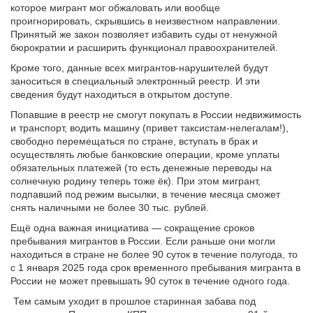
которое мигрант мог обжаловать или вообще
проигнорировать, скрывшись в неизвестном направлении.
Принятый же закон позволяет избавить суды от ненужной
бюрократии и расширить функционал правоохранителей.
Кроме того, данные всех мигрантов-нарушителей будут
заноситься в специальный электронный реестр. И эти
сведения будут находиться в открытом доступе.
Попавшие в реестр не смогут покупать в России недвижимость
и транспорт, водить машину (привет таксистам-нелегалам!),
свободно перемещаться по стране, вступать в брак и
осуществлять любые банковские операции, кроме уплаты
обязательных платежей (то есть денежные переводы на
солнечную родину теперь тоже ёк). При этом мигрант,
подпавший под режим высылки, в течение месяца сможет
снять наличными не более 30 тыс. рублей.
Ещё одна важная инициатива — сокращение сроков
пребывания мигрантов в России. Если раньше они могли
находиться в стране не более 90 суток в течение полугода, то
c 1 января 2025 года срок временного пребывания мигранта в
России не может превышать 90 суток в течение одного года.
Тем самым уходит в прошлое старинная забава под