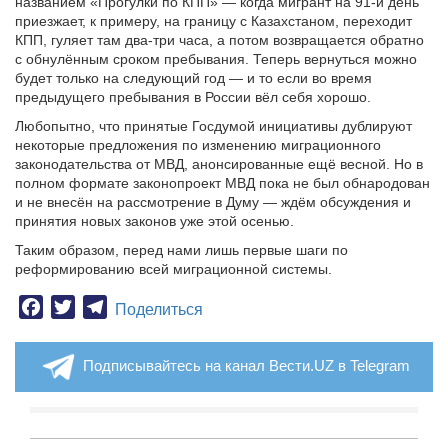
названием «Прогулки по КПП» — когда мигрант на 91-й день
приезжает, к примеру, на границу с Казахстаном, переходит
КПП, гуляет там два-три часа, а потом возвращается обратно
с обнулённым сроком пребывания. Теперь вернуться можно
будет только на следующий год — и то если во время
предыдущего пребывания в России вёл себя хорошо.
Любопытно, что принятые Госдумой инициативы дублируют
некоторые предложения по изменению миграционного
законодательства от МВД, анонсированные ещё весной. Но в
полном формате законопроект МВД пока не был обнародован
и не внесён на рассмотрение в Думу — ждём обсуждения и
принятия новых законов уже этой осенью.
Таким образом, перед нами лишь первые шаги по
реформированию всей миграционной системы.
Facebook
Twitter
Telegram
Поделиться
Подписывайтесь на канал Вести.UZ в Telegram