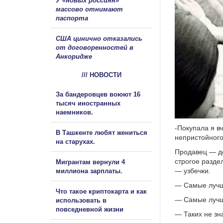
У «новых россиян»
массово отнимают
паспорта
США цинично отказались
от договоренностей в
Анкоридже
/// НОВОСТИ
За бандеровцев воюют 16
тысяч иностранных
наемников.
-Покупала я в
В Ташкенте любят жениться
непристойного
на старухах.
Продавец — де
строгое разде
Мигрантам вернули 4
— узбечки.
миллиона зарплаты.
— Самые лучши
Что такое криптокарта и как
— Самые лучш
использовать в
повседневной жизни
— Таких не зн