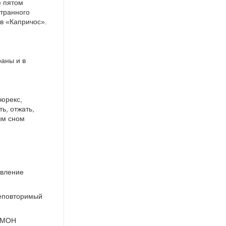
е пятом
Странного
в «Капричос».
раны и в
люрекс,
ь, отжать,
им сном
авление
неповторимый
 ОМОН