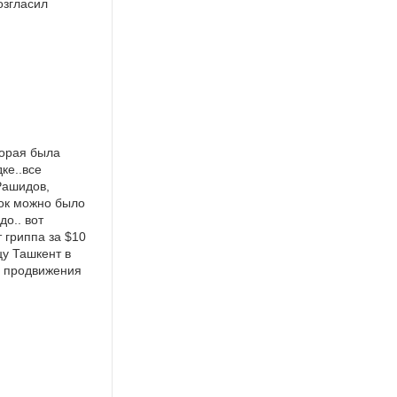
озгласил
торая была
ке..все
Рашидов,
сок можно было
о.. вот
 гриппа за $10
цу Ташкент в
а продвижения