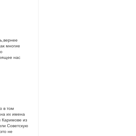
сь,вернее
как многие
но
тоящее нас
о в том
ана их имена
и Каримове из
или Советскую
это не