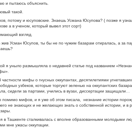
аю и пытаюсь объяснить.
зовый такой.
в, потому и юсуповские. Знаешь Усмана Юсупова? ( позже я узнал
ове а в ученом, который вывел этот сорт)
имающий взгляд.
 жив Усман Юсупов, ты бы не по чужим базарам отиралась, а за п
наешь?
ой я уныло размышляла о недавней статье под названием «Незна
фы».
В частности мифы о гнусных оккупантах, десятилетиями угнетавших
ободных узбеков, которые торгуют зеленью на оккупантских базарах
зала, сидели за партами, учились в вузах, диссертации защищали…
то помимо мифов, и я уже об этом писала, незнание истории поро
чего не знающих и не желающих знать о собственной истории, и в 
азары.
 я в Ташкенте сталкивалась с вполне образованными молодыми лю
ми мне ужасы оккупации.