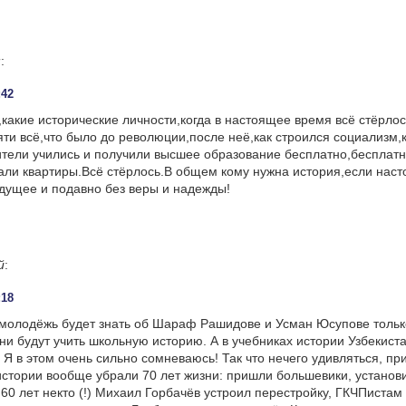
м
:
:42
,какие исторические личности,когда в настоящее время всё стёрло
яти всё,что было до революции,после неё,как строился социализм,
тели учились и получили высшее образование бесплатно,бесплат
али квартиры.Всё стёрлось.В общем кому нужна история,если нас
удущее и подавно без веры и надежды!
й
:
:18
молодёжь будет знать об Шараф Рашидове и Усман Юсупове тольк
они будут учить школьную историю. А в учебниках истории Узбекист
Я в этом очень сильно сомневаюсь! Так что нечего удивляться, пр
истории вообще убрали 70 лет жизни: пришли большевики, установ
 60 лет некто (!) Михаил Горбачёв устроил перестройку, ГКЧПистам 