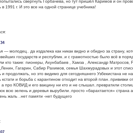
попытались свергнуть Горбачева, но тут пришёл Каримов и он пров
в 1991 г. И это все на одной странице учебника!
ася
:
:34
ья — молодец.. да издалека как никак видно и обидно за страну, ко
ивейших государств и республик..и с грамотностью было всё в поряд
ли кто такие: пионеры, Ахунбабаев , Хамза , Александр Матросов, 
Ленин, Гагарин, Сабир Рахимов, семья Шахмурадовых и этот спи
 и продолжать, но это видимо для сегодняшнего Узбекистана не над
 кстати и борьба с карантином отходит на второй план..прививки от
 а про КОВИД и его вакцину ни кто и не слышал..превратили столи
к всю зелень и деревья вырубили..просто «барахтается» страна 
ень жаль ..нет памяти -нет будущего
:
:07