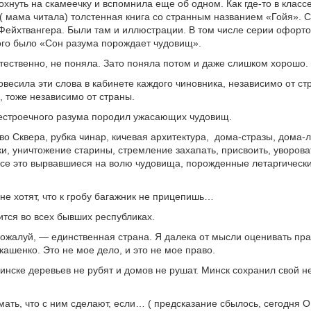
охнуть на скамеечку и вспомнила еще об одном. Как где-то в класс
( мама читала) толстенная книга со странным названием «Гойя». 
Фейхтвангера. Были там и иллюстрации. В том числе серии офорто
го было «Сон разума порождает чудовищ».
естественно, не поняла. Зато поняла потом и даже слишком хорошо.
овесила эти слова в кабинете каждого чиновника, независимо от ст
, тоже независимо от страны.
естроечного разума породил ужасающих чудовищ.
тво Сквера, рубка чинар, кичевая архитектура, дома-стразы, дома-
и, уничтожение старины, стремление захапать, присвоить, увороват
се это вырвавшиеся на волю чудовища, порожденные летаргическ
не хотят, что к гробу багажник не прицепишь…
рится во всех бывших республиках.
ожалуй, — единственная страна. Я далека от мысли оценивать пр
кашенко. Это не мое дело, и это не мое право.
Минске деревьев не рубят и домов не рушат. Минск сохранил свой 
ать, что с ним сделают, если… ( предсказание сбылось, сегодня