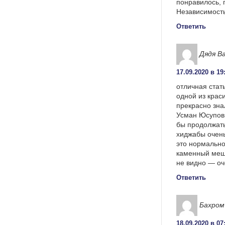
понравилось, 
Независимость 
Ответить
Дядя В
17.09.2020 в 19
отличная стат
одной из крас
прекрасно зна
Усман Юсупов,
бы продолжать
хиджабы очень
это нормально
каменный мешо
не видно — оч
Ответить
Бахром
18.09.2020 в 07