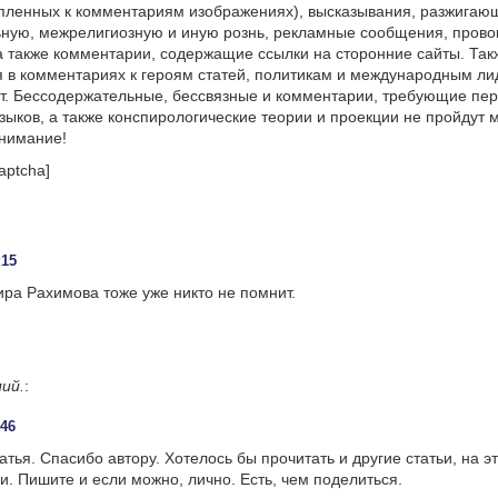
пленных к комментариям изображениях), высказывания, разжигаю
ную, межрелигиозную и иную рознь, рекламные сообщения, прово
а также комментарии, содержащие ссылки на сторонние сайты. Так
 в комментариях к героям статей, политикам и международным л
т. Бессодержательные, бессвязные и комментарии, требующие пер
языков, а также конспирологические теории и проекции не пройдут
онимание!
aptcha]
:15
ра Рахимова тоже уже никто не помнит.
ий.
:
:46
тья. Спасибо автору. Хотелось бы прочитать и другие статьи, на эт
и. Пишите и если можно, лично. Есть, чем поделиться.