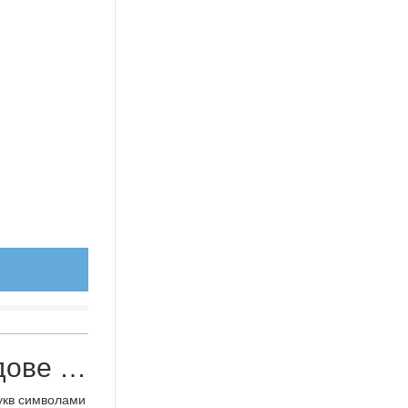
дове …
укв символами