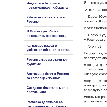
Я тяжко вздых
Индийцы и белорусы
подкармливают Узбекистан.
-А, видела, ро
— Вывел Юсупо
Узбеки любят кататься в
в Усмане Юсуп
Россию.
В ответ непон
В Псковскую область
— Плохо. Будь
потянулись переселенцы
А Рашидова з
Каннаваро нашел в
— Это кто?
узбекской сборной «крота».
По дороге дом
порождает ми
Россия закрыла въезд для
судимых.
В общем. да. 
самых ныне св
Австрийцы бегут в Россию
как я уже ска
за настоящей жизнью.
Беда в том. ч
манкуртов, ни
Синдаров блистал в матче
те же чужие б
против США
Несколько раз
расписывавши
Разведка доложила: ЕС
откровенно дурит Украину