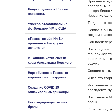
Присела я отд
попалась мне 
Люди с руками в России
автора Лиона 
нарасхват.
Название одно
Тогда я это, 
Узбеков отлавливали на
футбольном ЧМ в США
Сейчас я бы п
каждом классе
«Ташкентский» Ил-114
Сон послепер
прилетел в Бухару на
испытания.
Вот это убийс
фонари-блестк
В Таллине хотят снести
распилить — в
храм Александра Невского.
разума.
Спящие знать 
Наркобизнес в Ташкенте
ворочает миллиардами
И все это тво
Исключение. п
Создание COVID-19
президента Лу
оплачивали американцы.
Вот только в 
облик.
Как бандеровцы Берлин
брали
Страшно подум