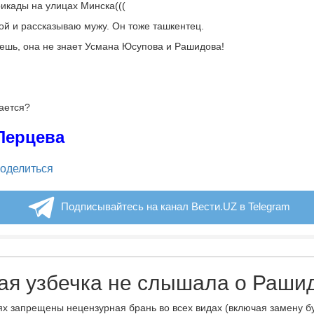
икады на улицах Минска(((
й и рассказываю мужу. Он тоже ташкентец.
шь, она не знает Усмана Юсупова и Рашидова!
ается?
Перцева
legram
оделиться
Подписывайтесь на канал Вести.UZ в Telegram
ая узбечка не слышала о Раши
х запрещены нецензурная брань во всех видах (включая замену б