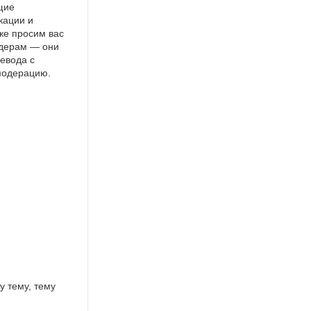
щие
кации и
же просим вас
идерам — они
евода с
 модерацию.
у тему, тему