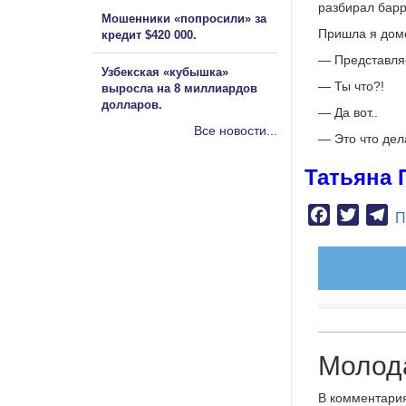
разбирал барр
Мошенники «попросили» за
Пришла я домо
кредит $420 000.
— Представляе
Узбекская «кубышка»
— Ты что?!
выросла на 8 миллиардов
долларов.
— Да вот..
Все новости...
— Это что дел
Татьяна 
Facebook
Twitter
Te
П
Молод
В комментария