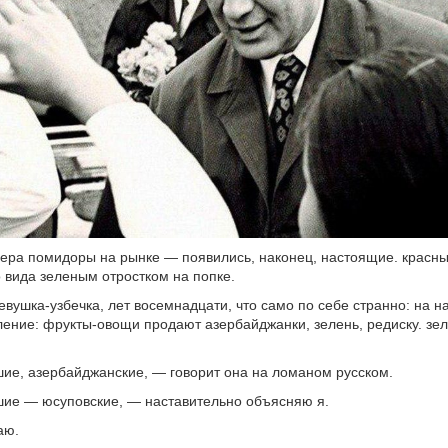
чера помидоры на рынке — появились, наконец, настоящие. красны
 вида зеленым отростком на попке.
вушка-узбечка, лет восемнадцати, что само по себе странно: на 
ление: фрукты-овощи продают азербайджанки, зелень, редиску. зеле
е, азербайджанские, — говорит она на ломаном русском.
ие — юсуповские, — наставительно объясняю я.
аю.