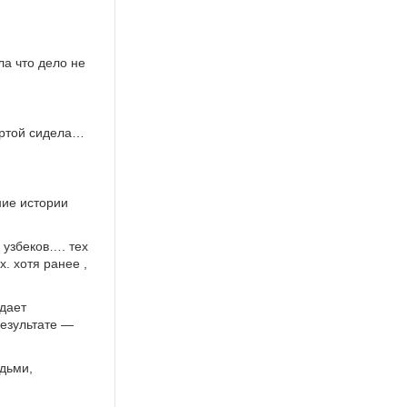
а что дело не
артой сидела…
ние истории
 узбеков…. тех
. хотя ранее ,
ждает
результате —
дьми,