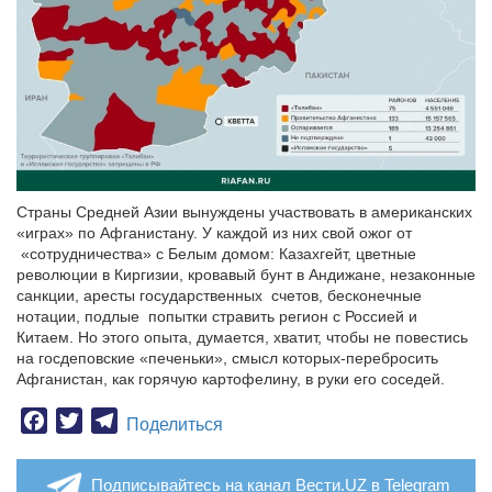
Страны Средней Азии вынуждены участвовать в американских
«играх» по Афганистану. У каждой из них свой ожог от
«сотрудничества» с Белым домом: Казахгейт, цветные
революции в Киргизии, кровавый бунт в Андижане, незаконные
санкции, аресты государственных счетов, бесконечные
нотации, подлые попытки стравить регион с Россией и
Китаем. Но этого опыта, думается, хватит, чтобы не повестись
на госдеповские «печеньки», смысл которых-перебросить
Афганистан, как горячую картофелину, в руки его соседей.
Facebook
Twitter
Telegram
Поделиться
Подписывайтесь на канал Вести.UZ в Telegram