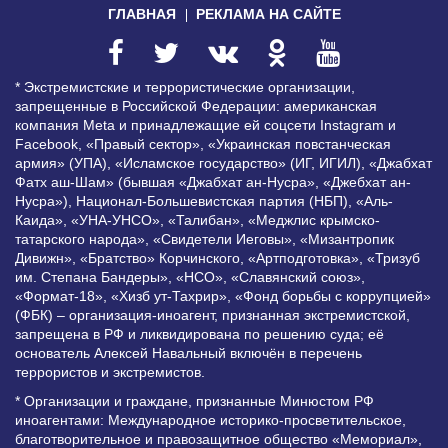
ГЛАВНАЯ
РЕКЛАМА НА САЙТЕ
* Экстремистские и террористические организации,
запрещенные в Российской Федерации: американская
компания Meta и принадлежащие ей соцсети Instagram и
Facebook, «Правый сектор», «Украинская повстанческая
армия» (УПА), «Исламское государство» (ИГ, ИГИЛ), «Джабхат
Фатх аш-Шам» (бывшая «Джабхат ан-Нусра», «Джебхат ан-
Нусра»), Национал-Большевистская партия (НБП), «Аль-
Каида», «УНА-УНСО», «Талибан», «Меджлис крымско-
татарского народа», «Свидетели Иеговы», «Мизантропик
Дивижн», «Братство» Корчинского, «Артподготовка», «Тризуб
им. Степана Бандеры», «НСО», «Славянский союз»,
«Формат-18», «Хизб ут-Тахрир», «Фонд борьбы с коррупцией»
(ФБК) – организация-иноагент, признанная экстремистской,
запрещена в РФ и ликвидирована по решению суда; её
основатель Алексей Навальный включён в перечень
террористов и экстремистов.
* Организации и граждане, признанные Минюстом РФ
иноагентами: Международное историко-просветительское,
благотворительное и правозащитное общество «Мемориал»,