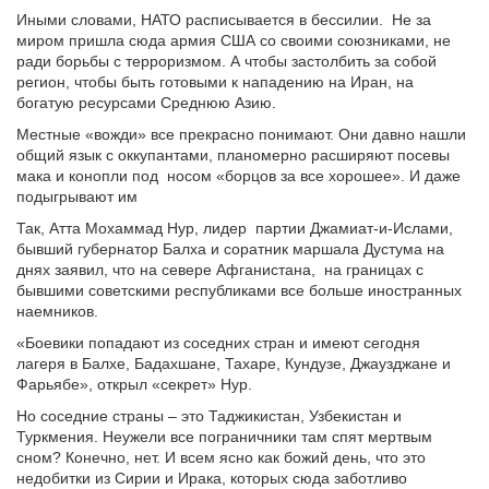
Иными словами, НАТО расписывается в бессилии. Не за
миром пришла сюда армия США со своими союзниками, не
ради борьбы с терроризмом. А чтобы застолбить за собой
регион, чтобы быть готовыми к нападению на Иран, на
богатую ресурсами Среднюю Азию.
Местные «вожди» все прекрасно понимают. Они давно нашли
общий язык с оккупантами, планомерно расширяют посевы
мака и конопли под носом «борцов за все хорошее». И даже
подыгрывают им
Так, Атта Мохаммад Нур, лидер партии Джамиат-и-Ислами,
бывший губернатор Балха и соратник маршала Дустума на
днях заявил, что на севере Афганистана, на границах с
бывшими советскими республиками все больше иностранных
наемников.
«Боевики попадают из соседних стран и имеют сегодня
лагеря в Балхе, Бадахшане, Тахаре, Кундузе, Джаузджане и
Фарьябе», открыл «секрет» Нур.
Но соседние страны – это Таджикистан, Узбекистан и
Туркмения. Неужели все пограничники там спят мертвым
сном? Конечно, нет. И всем ясно как божий день, что это
недобитки из Сирии и Ирака, которых сюда заботливо