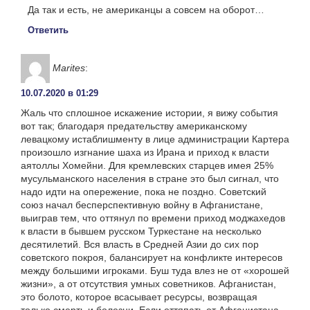
Да так и есть, не американцы а совсем на оборот…
Ответить
Marites
:
10.07.2020 в 01:29
Жаль что сплошное искажение истории, я вижу события
вот так; благодаря предательству американскому
левацкому истаблишменту в лице администрации Картера
произошло изгнание шаха из Ирана и приход к власти
аятоллы Хомейни. Для кремлевских старцев имея 25%
мусульманского населения в стране это был сигнал, что
надо идти на опережение, пока не поздно. Советский
союз начал бесперспективную войну в Афганистане,
выиграв тем, что оттянул по времени приход моджахедов
к власти в бывшем русском Туркестане на несколько
десятилетий. Вся власть в Средней Азии до сих пор
советского покроя, балансирует на конфликте интересов
между большими игроками. Буш туда влез не от «хорошей
жизни», а от отсутствия умных советников. Афганистан,
это болото, которое всасывает ресурсы, возвращая
только смерть и болезни. Если оттяпать от Афганистана