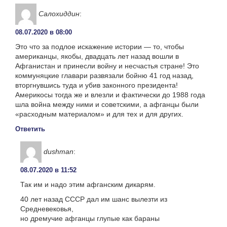
Салохиддин
:
08.07.2020 в 08:00
Это что за подлое искажение истории — то, чтобы
американцы, якобы, двадцать лет назад вошли в
Афганистан и принесли войну и несчастья стране! Это
коммуняцкие главари развязали бойню 41 год назад,
вторгнувшись туда и убив законного президента!
Америкосы тогда же и влезли и фактически до 1988 года
шла война между ними и советскими, а афганцы были
«расходным материалом» и для тех и для других.
Ответить
dushman
:
08.07.2020 в 11:52
Так им и надо этим афганским дикарям.
40 лет назад СССР дал им шанс вылезти из
Средневековья,
но дремучие афганцы глупые как бараны