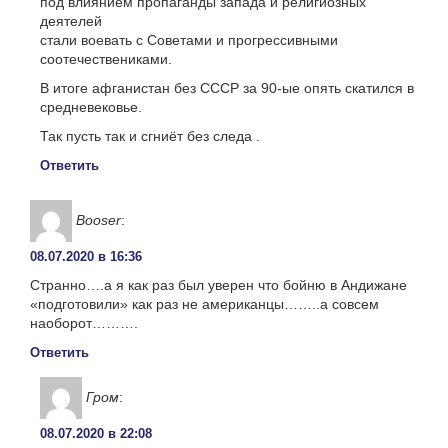
под влиянием пропаганды запада и религиозных
деятелей
стали воевать с Советами и прогрессивными
соотечествениками.
В итоге афганистан без СССР за 90-ые опять скатился в
средневековье.
Так пусть так и сгниёт без следа .
Ответить
Booser
:
08.07.2020 в 16:36
Странно….а я как раз был уверен что бойню в Андижане
«подготовили» как раз не американцы……..а совсем
наоборот……….
Ответить
Гром
:
08.07.2020 в 22:08