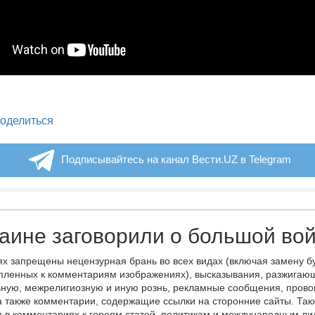
legram
оделиться
Подписывайтесь на канал Вести.UZ в Telegram
аине заговорили о большой во
х запрещены нецензурная брань во всех видах (включая замену б
пленных к комментариям изображениях), высказывания, разжигаю
ную, межрелигиозную и иную рознь, рекламные сообщения, прово
а также комментарии, содержащие ссылки на сторонние сайты. Так
 в комментариях к героям статей, политикам и международным л