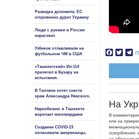
Разведка доложила: ЕС
откровенно дурит Украину
Люди с руками в России
нарасхват.
Узбеков отлавливали на
Facebook
Twitter
Te
П
футбольном ЧМ в США
«Ташкентский» Ил-114
прилетел в Бухару на
испытания.
В Таллине хотят снести
храм Александра Невского.
На Укр
Наркобизнес в Ташкенте
ворочает миллиардами
В комментария
или на прикре
межнациональ
Создание COVID-19
оплачивали американцы.
оскорбления, 
не обращаться