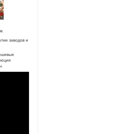
тие заводов и
дешевые
люция
ы.