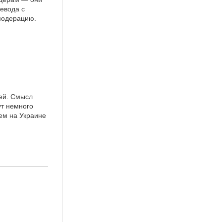
евода с
 модерацию.
ией. Смысл
ут немного
чем на Украине