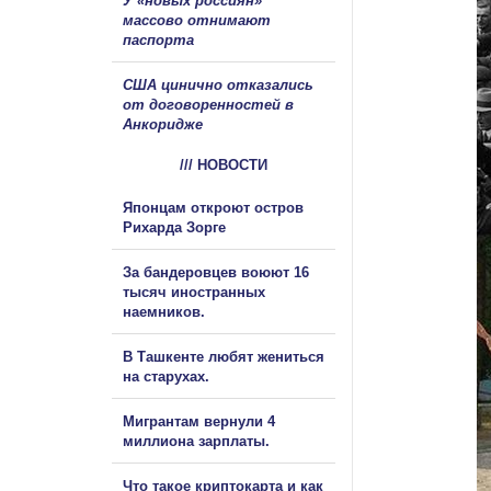
У «новых россиян»
массово отнимают
паспорта
США цинично отказались
от договоренностей в
Анкоридже
/// НОВОСТИ
Японцам откроют остров
Рихарда Зорге
За бандеровцев воюют 16
тысяч иностранных
наемников.
В Ташкенте любят жениться
на старухах.
Мигрантам вернули 4
миллиона зарплаты.
Что такое криптокарта и как