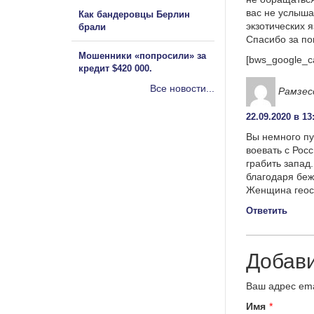
вас не услыша
Как бандеровцы Берлин
экзотических 
брали
Спасибо за п
Мошенники «попросили» за
[bws_google_c
кредит $420 000.
Все новости...
Рамзес
22.09.2020 в 13
Вы немного пу
воевать с Рос
грабить запад
благодаря беж
Женщина геост
Ответить
Добав
Ваш адрес ema
Имя
*