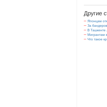
Другие с
Японцам отк
За бандеров
В Ташкенте 
Мигрантам в
Что такое к