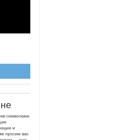
йне
укв символами
щие
кации и
же просим вас
идерам — они