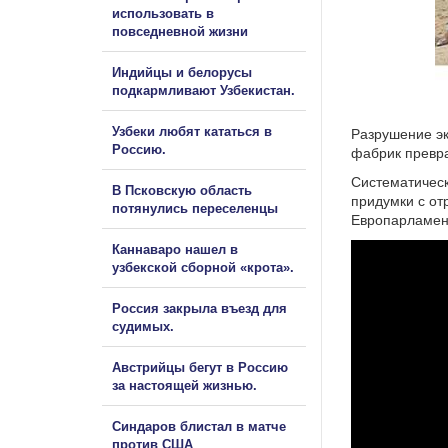
использовать в
повседневной жизни
Индийцы и белорусы
подкармливают Узбекистан.
Узбеки любят кататься в
Разрушение эк
Россию.
фабрик превр
Систематичес
В Псковскую область
придумки с от
потянулись переселенцы
Европарламент
Каннаваро нашел в
узбекской сборной «крота».
Россия закрыла въезд для
судимых.
Австрийцы бегут в Россию
за настоящей жизнью.
Синдаров блистал в матче
против США