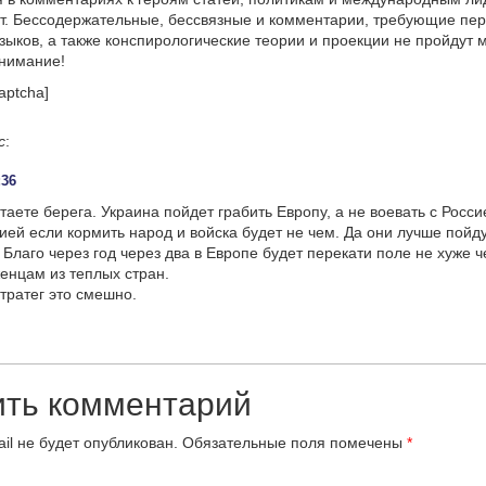
т. Бессодержательные, бессвязные и комментарии, требующие пер
языков, а также конспирологические теории и проекции не пройдут
онимание!
aptcha]
с
:
:36
таете берега. Украина пойдет грабить Европу, а не воевать с Росс
сией если кормить народ и войска будет не чем. Да они лучше пойд
. Благо через год через два в Европе будет перекати поле не хуже 
енцам из теплых стран.
ратег это смешно.
ить комментарий
il не будет опубликован.
Обязательные поля помечены
*