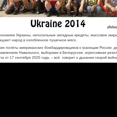
ономики Украины, непосильные западные кредиты, массовое закры
ащают народ в озлобленное пушечное мясо.
кие полёты американских бомбардировщиков к границам России, 
равлением Навального, выборами в Белоруссии, агрессивная резо
а от 17 сентября 2020 года, – всё говорит о дыхании скорой войн