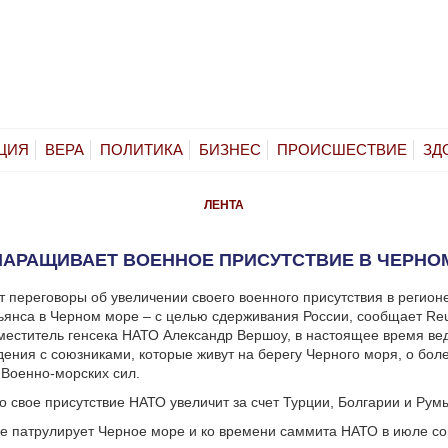
ЦИЯ
ВЕРА
ПОЛИТИКА
БИЗНЕС
ПРОИСШЕСТВИЕ
ЗД
ЛЕНТА
НАРАЩИВАЕТ ВОЕННОЕ ПРИСУТСТВИЕ В ЧЕРНО
 переговоры об увеличении своего военного присутствия в регион
ьянса в Черном море – с целью сдерживания России, сообщает Reu
меститель генсека НАТО Александр Вершоу, в настоящее время ве
ения с союзниками, которые живут на берегу Черного моря, о бол
 Военно-морских сил.
то свое присутствие НАТО увеличит за счет Турции, Болгарии и Рум
е патрулирует Черное море и ко времени саммита НАТО в июле с