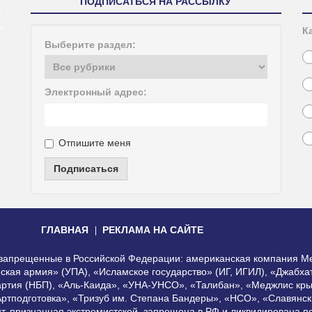
ПОДПИСАТЬСЯ НА РАССЫЛКУ
К
Выберите раздел:
Электронный адрес:
Отпишите меня
Подписаться
ГЛАВНАЯ
РЕКЛАМА НА САЙТЕ
, запрещенные в Российской Федерации: американская компания Me
еская армия» (УПА), «Исламское государство» (ИГ, ИГИЛ), «Джабх
артия (НБП), «Аль-Каида», «УНА-УНСО», «Талибан», «Меджлис кры
Артподготовка», «Тризуб им. Степана Бандеры», «НСО», «Славянск
нт, признанная экстремистской, запрещена в РФ и ликвидирована 