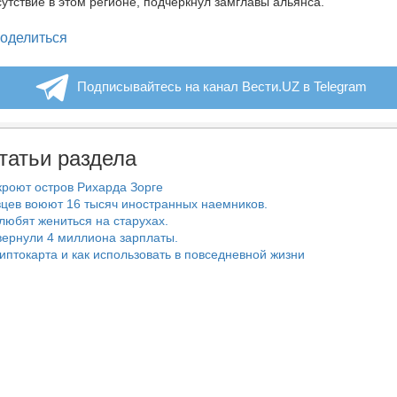
утствие в этом регионе, подчеркнул замглавы альянса.
legram
оделиться
Подписывайтесь на канал Вести.UZ в Telegram
татьи раздела
роют остров Рихарда Зорге
цев воюют 16 тысяч иностранных наемников.
любят жениться на старухах.
ернули 4 миллиона зарплаты.
риптокарта и как использовать в повседневной жизни