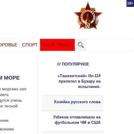
18+
ОРОВЬЕ
СПОРТ
ВАШЕ ПРАВО
/// ПОПУЛЯРНОЕ
«Ташкентский» Ил-114
М МОРЕ
прилетел в Бухару на
испытания.
е морских сил
ters.
дутся очень
Хозяйка русского слова
ее тесной
Узбеков отлавливали на
ынии.
футбольном ЧМ в США
оюзники