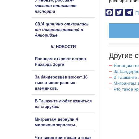
У «новых россиян»
расширят прис
массово отнимают
паспорта
Facebook
Twitter
Te
П
США цинично отказались
от договоренностей в
Анкоридже
/// НОВОСТИ
Другие с
Японцам откроют остров
Рихарда Зорге
Японцам отк
За бандеров
За бандеровцев воюют 16
В Ташкенте 
тысяч иностранных
Мигрантам в
наемников.
Что такое к
В Ташкенте любят жениться
на старухах.
Мигрантам вернули 4
миллиона зарплаты.
Что такое криптокарта и как