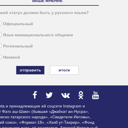
ВАШЕ МНЕНИЕ
акой статус должен быть у русского языка?
Официальный
Язык межнационального общения
Региональный
Никакой
итоги
ta и принадлежащие ей соцсети Instagram и
ат Фатх аш-Шам» (бывшая «Джабхат ан-Нусра»,
мско-татарского народа», «Свидетели Иеговы»,
ий союз», «Формат-18», «Хизб ут-Тахрир», «Фонд
по решению суда; её основатель Алексей Навальный