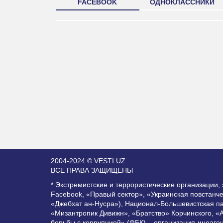
FACEBOOK
ОДНОКЛАССНИКИ
2004-2024 © VESTI.UZ
ВСЕ ПРАВА ЗАЩИЩЕНЫ
* Экстремистские и террористические организации
Facebook, «Правый сектор», «Украинская повстанч
«Джебхат ан-Нусра»), Национал-Большевистская п
«Мизантропик Дивижн», «Братство» Корчинского, «
борьбы с коррупцией» (ФБК) – организация-иноаге