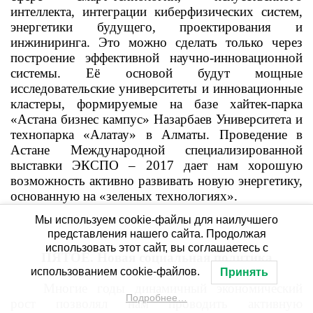
интеллекта, интеграции киберфизических систем,
энергетики будущего, проектирования и
инжиниринга. Это можно сделать только через
построение эффективной научно-инновационной
системы. Её основой будут мощные
исследовательские университеты и инновационные
кластеры, формируемые на базе хайтек-парка
«Астана бизнес кампус» Назарбаев Университета и
технопарка «Алатау» в Алматы. Проведение в
Астане Международной специализированной
выставки ЭКСПО – 2017 дает нам хорошую
возможность активно развивать новую энергетику,
основанную на «зеленых технологиях».
Мы используем cookie-файлы для наилучшего
представления нашего сайта. Продолжая
использовать этот сайт, вы соглашаетесь с
ПЯТОЕ. Новая социальная политика
использованием cookie-файлов.
Принять
Многие годы динамичный экономический
Подробнее…
рост позволял нам проводить активную