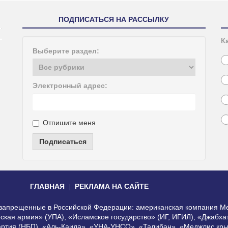
ПОДПИСАТЬСЯ НА РАССЫЛКУ
К
Выберите раздел:
Электронный адрес:
Отпишите меня
Подписаться
ГЛАВНАЯ
РЕКЛАМА НА САЙТЕ
, запрещенные в Российской Федерации: американская компания Me
еская армия» (УПА), «Исламское государство» (ИГ, ИГИЛ), «Джабх
артия (НБП), «Аль-Каида», «УНА-УНСО», «Талибан», «Меджлис кры