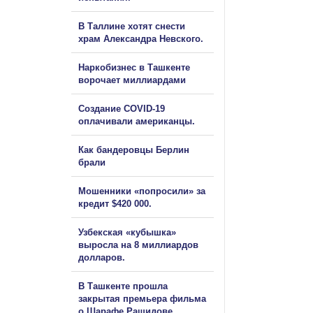
В Таллине хотят снести
храм Александра Невского.
Наркобизнес в Ташкенте
ворочает миллиардами
Создание COVID-19
оплачивали американцы.
Как бандеровцы Берлин
брали
Мошенники «попросили» за
кредит $420 000.
Узбекская «кубышка»
выросла на 8 миллиардов
долларов.
В Ташкенте прошла
закрытая премьера фильма
о Шарафе Рашидове.