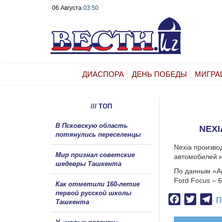
06 Августа
03:50
ДИАСПОРА
ДЕНЬ ПОБЕДЫ
МИГРА
/// ТОП
В Псковскую область
NEXI
потянулись переселенцы
Nexia произво
Мир признал советские
автомобилей н
шедевры Ташкента
По данным «Ав
Ford Focus – 
Как отметили 160-летие
первой русской школы
Facebook
Twitter
Te
П
Ташкента