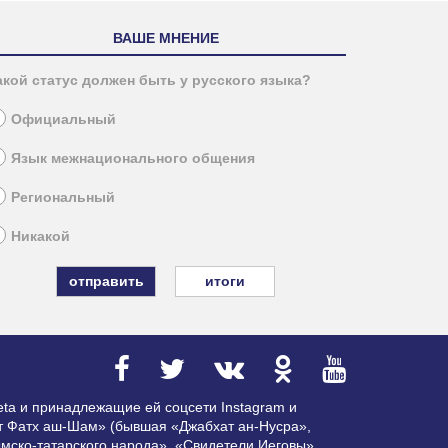
ВАШЕ МНЕНИЕ
акой статус должен быть у русского языка?
Официальный
Язык межнационального общения
Региональный
Никакой
итоги
ta и принадлежащие ей соцсети Instagram и
ат Фатх аш-Шам» (бывшая «Джабхат ан-Нусра»,
мско-татарского народа», «Свидетели Иеговы»,