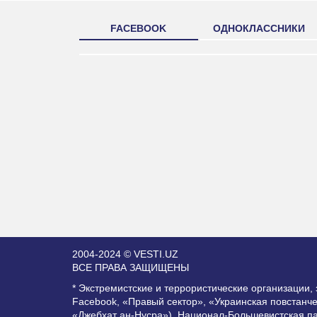
FACEBOOK
ОДНОКЛАССНИКИ
2004-2024 © VESTI.UZ
ВСЕ ПРАВА ЗАЩИЩЕНЫ
* Экстремистские и террористические организации
Facebook, «Правый сектор», «Украинская повстанч
«Джебхат ан-Нусра»), Национал-Большевистская п