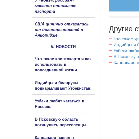
У «новых россиян»
массово отнимают
паспорта
США цинично отказались
Другие с
от договоренностей в
Анкоридже
Что такое к
Индийцы и 
/// НОВОСТИ
Узбеки любя
В Псковскую
Что такое криптокарта и как
Каннаваро н
использовать в
повседневной жизни
Индийцы и белорусы
подкармливают Узбекистан.
Узбеки любят кататься в
Россию.
В Псковскую область
потянулись переселенцы
Каннаваро нашел в