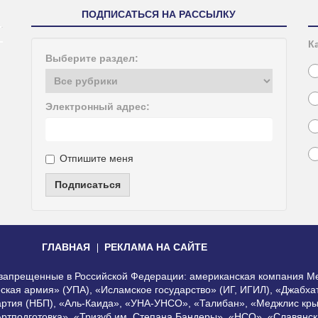
ПОДПИСАТЬСЯ НА РАССЫЛКУ
К
Выберите раздел:
Электронный адрес:
Отпишите меня
Подписаться
ГЛАВНАЯ
РЕКЛАМА НА САЙТЕ
, запрещенные в Российской Федерации: американская компания Me
еская армия» (УПА), «Исламское государство» (ИГ, ИГИЛ), «Джабх
артия (НБП), «Аль-Каида», «УНА-УНСО», «Талибан», «Меджлис кры
Артподготовка», «Тризуб им. Степана Бандеры», «НСО», «Славянск