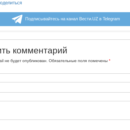
legram
оделиться
Подписывайтесь на канал Вести.UZ в Telegram
ить комментарий
il не будет опубликован.
Обязательные поля помечены
*