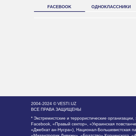
FACEBOOK
ОДНОКЛАССНИКИ
2004-2024 © VESTI.UZ
ВСЕ ПРАВА ЗАЩИЩЕНЫ
* Экстремистские и террористические организации
Facebook, «Правый сектор», «Украинская повстанч
«Джебхат ан-Нусра»), Национал-Большевистская п
«Мизантропик Дивижн», «Братство» Корчинского, «