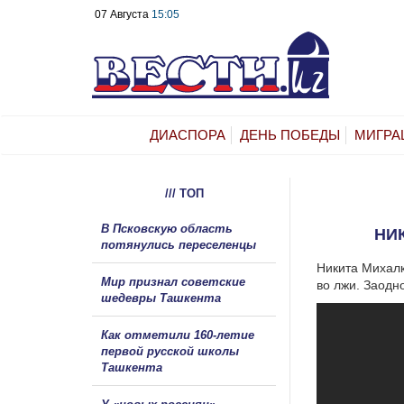
07 Августа
15:05
ДИАСПОРА
ДЕНЬ ПОБЕДЫ
МИГРА
/// ТОП
В Псковскую область
НИ
потянулись переселенцы
Никита Михалк
Мир признал советские
во лжи. Заодн
шедевры Ташкента
Как отметили 160-летие
первой русской школы
Ташкента