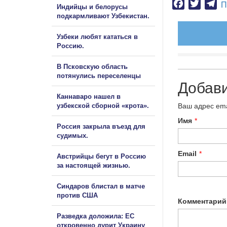
Facebook
Twitter
Te
П
Индийцы и белорусы
подкармливают Узбекистан.
Узбеки любят кататься в
Россию.
В Псковскую область
потянулись переселенцы
Добав
Каннаваро нашел в
узбекской сборной «крота».
Ваш адрес ema
Имя
*
Россия закрыла въезд для
судимых.
Email
*
Австрийцы бегут в Россию
за настоящей жизнью.
Синдаров блистал в матче
против США
Комментарий
Разведка доложила: ЕС
откровенно дурит Украину