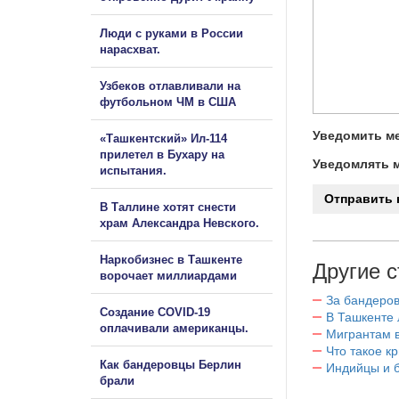
Люди с руками в России
нарасхват.
Узбеков отлавливали на
футбольном ЧМ в США
Уведомить ме
«Ташкентский» Ил-114
прилетел в Бухару на
Уведомлять м
испытания.
В Таллине хотят снести
храм Александра Невского.
Наркобизнес в Ташкенте
Другие с
ворочает миллиардами
За бандеров
Создание COVID-19
В Ташкенте 
оплачивали американцы.
Мигрантам в
Что такое к
Как бандеровцы Берлин
Индийцы и 
брали