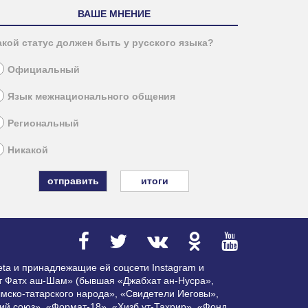
ВАШЕ МНЕНИЕ
акой статус должен быть у русского языка?
Официальный
Язык межнационального общения
Региональный
Никакой
итоги
ta и принадлежащие ей соцсети Instagram и
ат Фатх аш-Шам» (бывшая «Джабхат ан-Нусра»,
мско-татарского народа», «Свидетели Иеговы»,
ий союз», «Формат-18», «Хизб ут-Тахрир», «Фонд