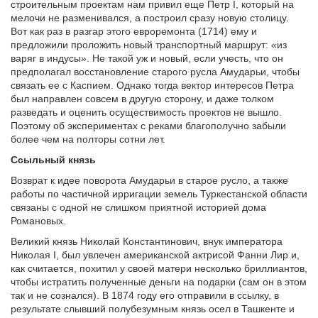
строительным проектам нам привил еще Петр I, который на
мелочи не разменивался, а построил сразу новую столицу.
Вот как раз в разгар этого евроремонта (1714) ему и
предложили проложить новый транспортный маршрут: «из
варяг в индусы». Не такой уж и новый, если учесть, что он
предполагал восстановление старого русла Амударьи, чтобы
связать ее с Каспием. Однако тогда вектор интересов Петра
был направлен совсем в другую сторону, и даже толком
разведать и оценить осуществимость проектов не вышло.
Поэтому об экспериментах с реками благополучно забыли
более чем на полторы сотни лет.
Ссыльный князь
Возврат к идее поворота Амударьи в старое русло, а также
работы по частичной ирригации земель Туркестанской области
связаны с одной не слишком приятной историей дома
Романовых.
Великий князь Николай Константинович, внук императора
Николая I, был увлечен американской актрисой Фанни Лир и,
как считается, похитил у своей матери несколько бриллиантов,
чтобы истратить полученные деньги на подарки (сам он в этом
так и не сознался). В 1874 году его отправили в ссылку, в
результате слывший полубезумным князь осел в Ташкенте и