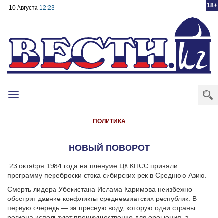
18+
10 Августа
12:23
Toggle
navigation
ПОЛИТИКА
НОВЫЙ ПОВОРОТ
23 октября 1984 года на пленуме ЦК КПСС приняли
программу переброски стока сибирских рек в Среднюю Азию.
Смерть лидера Убекистана Ислама Каримова неизбежно
обострит давние конфликты среднеазиатских республик. В
первую очередь — за пресную воду, которую одни страны
региона используют преимущественно для орошения, а