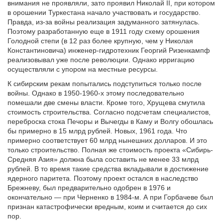
внимания не проявляли, зато проявил Николай II, при котором
в орошении Туркестана начало участвовать и государство.
Правда, из-за войны реализация задуманного затянулась.
Поэтому разработанную еще в 1911 году схему орошения
Голодной степи (в 12 раз более крупную, чем у Николая
Константиновича) инженер-гидротехник Георгий Ризенкампф
реализовывал уже после революции. Однако ирригацию
осуществляли с упором на местные ресурсы.
К сибирским рекам попытались подступиться только после
войны. Однако в 1950-1960-х этому последовательно
помешали две смены власти. Кроме того, Хрущева смутила
стоимость строительства. Согласно подсчетам специалистов,
переброска стока Печоры и Вычегды в Каму и Волгу обошлась
бы примерно в 15 млрд рублей. Новых, 1961 года. Что
примерно соответствует 60 млрд нынешних долларов. И это
только строительство. Полная же стоимость проекта «Сибирь-
Средняя Азия» должна была составить не менее 33 млрд
рублей. В то время такие средства вкладывали в достижение
ядерного паритета. Поэтому проект остался в наследство
Брежневу, был предварительно одобрен в 1976 и
окончательно — при Черненко в 1984-м. А при Горбачеве был
признан катастрофически вредным, коим и считается до сих
пор.