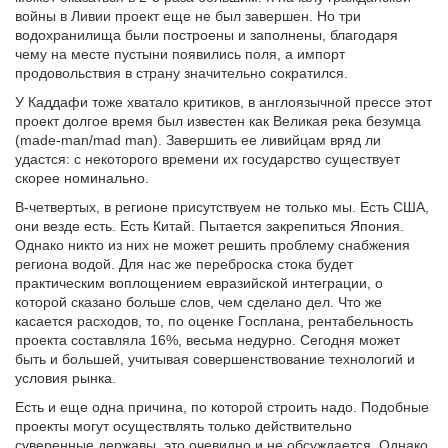
войны в Ливии проект еще не был завершен. Но три
водохранилища были построены и заполнены, благодаря
чему на месте пустыни появились поля, а импорт
продовольствия в страну значительно сократился.
У Каддафи тоже хватало критиков, в англоязычной прессе этот
проект долгое время был известен как Великая река безумца
(made-man/mad man). Завершить ее ливийцам вряд ли
удастся: с некоторого времени их государство существует
скорее номинально.
В-четвертых, в регионе присутствуем не только мы. Есть США,
они везде есть. Есть Китай. Пытается закрепиться Япония.
Однако никто из них не может решить проблему снабжения
региона водой. Для нас же переброска стока будет
практическим воплощением евразийской интеграции, о
которой сказано больше слов, чем сделано дел. Что же
касается расходов, то, по оценке Госплана, рентабельность
проекта составляла 16%, весьма недурно. Сегодня может
быть и большей, учитывая совершенствование технологий и
условия рынка.
Есть и еще одна причина, по которой строить надо. Подобные
проекты могут осуществлять только действительно
суверенные державы, это очевидно и не обсуждается. Однако