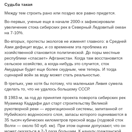
Судьба такая
Между тем строить рано или поздно все равно придется.
Во-первых, ученые еще в начале 2000-х зафиксировали
увеличение стока сибирских рек в Северный Ледовитый океан
на 7-10%.
Во-вторых, протесты экологов не изменят главного: в Средней
Азии дефицит воды, и со временем эта проблема из
хозяйственной становится политической. До поры местные
республики «спасает» Афганистан. Когда там восстановится
сельское хозяйство, а когда-нибудь это случится, сток
Амударьи будет еще более скудным, чем теперь. И тогда
сценарий войн за воду может стать реальностью.
В-третьих, уже хотя бы потому, что маленькая Ливия сумела
сделать то, что не удалось большому СССР.
В 1983-м, за год до принятия проекта поворота сибирских рек
Муаммар Каддафи дал старт строительству Великой
рукотворной реки — ирригационной системы, запитанной от
Нубийского водоносного слоя, запасы которого оцениваются в
35 тысяч кубических километров пресной воды (годовой сток
Волги — около 50 куб. км). При этом оценки допускают, что он
может оказаться в 2-3 раза большим. К началу гражданской