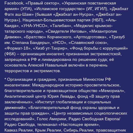
Facebook, «Правый сектор», «Украинская повстанческая
армия» (УПА), «Исламское государство» (ИГ, ИГИЛ), «Джабхат
Фатх аш-Шам» (бывшая «Джабхат ан-Нусра», «Джебхат ан-
Нусра»), Национал-Большевистская партия (НБП), «Аль-
Каида», «УНА-УНСО», «Талибан», «Меджлис крымско-
татарского народа», «Свидетели Иеговы», «Мизантропик
Дивижн», «Братство» Корчинского, «Артподготовка», «Тризуб
им. Степана Бандеры», «НСО», «Славянский союз»,
«Формат-18», «Хизб ут-Тахрир», «Фонд борьбы с коррупцией»
(ФБК) – организация-иноагент, признанная экстремистской,
запрещена в РФ и ликвидирована по решению суда; её
основатель Алексей Навальный включён в перечень
террористов и экстремистов.
* Организации и граждане, признанные Минюстом РФ
иноагентами: Международное историко-просветительское,
благотворительное и правозащитное общество «Мемориал»,
Аналитический центр Юрия Левады, фонд «В защиту прав
заключённых», «Институт глобализации и социальных
движений», «Благотворительный фонд охраны здоровья и
защиты прав граждан», «Центр независимых социологических
исследований», Голос Америки, Радио Свободная Европа/
Радио Свобода, телеканал «Настоящее время»,
Кавказ.Реалии, Крым.Реалии, Сибирь.Реалии, правозащитник