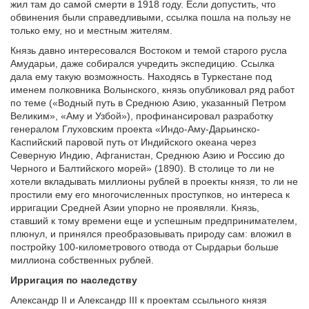
жил там до самой смерти в 1918 году. Если допустить, что
обвинения были справедливыми, ссылка пошла на пользу не
только ему, но и местным жителям.
Князь давно интересовался Востоком и темой старого русла
Амударьи, даже собирался учредить экспедицию. Ссылка
дала ему такую возможность. Находясь в Туркестане под
именем полковника Волынского, князь опубликовал ряд работ
по теме («Водный путь в Среднюю Азию, указанный Петром
Великим», «Аму и Узбой»), профинансировал разработку
генералом Глуховским проекта «Индо-Аму-Дарьинско-
Каспийский паровой путь от Индийского океана через
Северную Индию, Афганистан, Среднюю Азию и Россию до
Черного и Балтийского морей» (1890). В столице то ли не
хотели вкладывать миллионы рублей в проекты князя, то ли не
простили ему его многочисленных проступков, но интереса к
ирригации Средней Азии упорно не проявляли. Князь,
ставший к тому времени еще и успешным предпринимателем,
плюнул, и принялся преобразовывать природу сам: вложил в
постройку 100-километрового отвода от Сырдарьи больше
миллиона собственных рублей.
Ирригация по наследству
Александр II и Александр III к проектам ссыльного князя