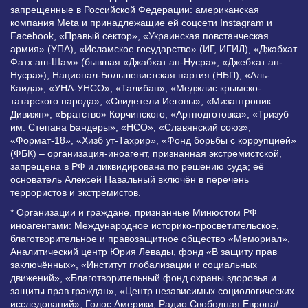
запрещенные в Российской Федерации: американская
компания Meta и принадлежащие ей соцсети Instagram и
Facebook, «Правый сектор», «Украинская повстанческая
армия» (УПА), «Исламское государство» (ИГ, ИГИЛ), «Джабхат
Фатх аш-Шам» (бывшая «Джабхат ан-Нусра», «Джебхат ан-
Нусра»), Национал-Большевистская партия (НБП), «Аль-
Каида», «УНА-УНСО», «Талибан», «Меджлис крымско-
татарского народа», «Свидетели Иеговы», «Мизантропик
Дивижн», «Братство» Корчинского, «Артподготовка», «Тризуб
им. Степана Бандеры», «НСО», «Славянский союз»,
«Формат-18», «Хизб ут-Тахрир», «Фонд борьбы с коррупцией»
(ФБК) – организация-иноагент, признанная экстремистской,
запрещена в РФ и ликвидирована по решению суда; её
основатель Алексей Навальный включён в перечень
террористов и экстремистов.
* Организации и граждане, признанные Минюстом РФ
иноагентами: Международное историко-просветительское,
благотворительное и правозащитное общество «Мемориал»,
Аналитический центр Юрия Левады, фонд «В защиту прав
заключённых», «Институт глобализации и социальных
движений», «Благотворительный фонд охраны здоровья и
защиты прав граждан», «Центр независимых социологических
исследований», Голос Америки, Радио Свободная Европа/