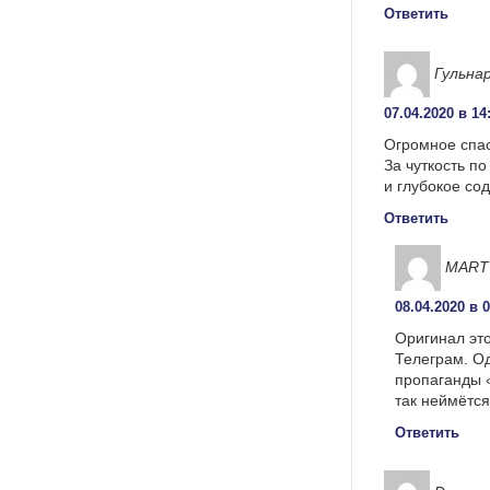
Ответить
Гульна
07.04.2020 в 14
Огромное спас
За чуткость п
и глубокое со
Ответить
MART
08.04.2020 в 
Оригинал эт
Телеграм. Од
пропаганды «
так неймётс
Ответить