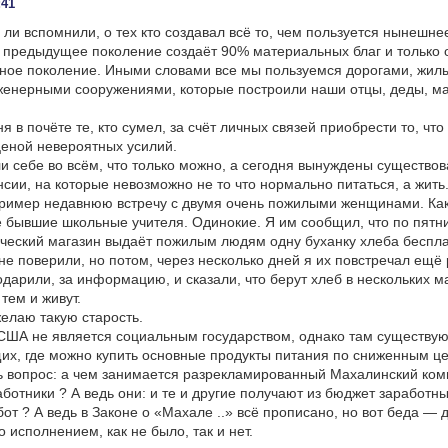
:41
 ли вспомнили, о тех кто создавал всё то, чем пользуется нынешне
, предыдущее поколение создаёт 90% материальных благ и только
ное поколение. Иными словами все мы пользуемся дорогами, жил
енерными сооружениями, которые построили наши отцы, деды, ма
я в почёте те, кто сумел, за счёт личных связей приобрести то, что
еной невероятных усилий.
и себе во всём, что только можно, а сегодня вынуждены существов
сии, на которые невозможно не то что нормально питаться, а жить
пример недавнюю встречу с двумя очень пожилыми женщинами. Ка
е бывшие школьные учителя. Одинокие. Я им сообщил, что по пятни
еский магазин выдаёт пожилым людям одну буханку хлеба беспла
не поверили, но потом, через несколько дней я их повстречал ещё
одарили, за информацию, и сказали, что берут хлеб в нескольких м
тем и живут.
елаю такую старость.
США не является социальным государством, однако там существу
х, где можно купить основные продукты питания по сниженным ц
ь вопрос: а чем занимается разрекламированный Махалинский ком
ботники ? А ведь они: и те и другие получают из бюджет заработны
бот ? А ведь в Законе о «Махале ..» всё прописано, но вот беда — 
о исполнением, как не было, так и нет.