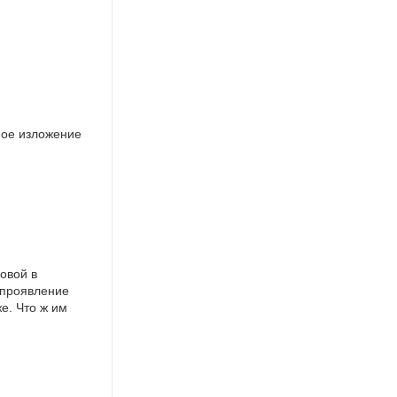
ное изложение
овой в
 проявление
е. Что ж им