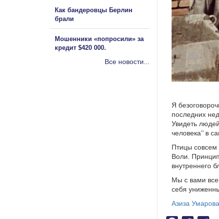
Как бандеровцы Берлин
брали
Мошенники «попросили» за
кредит $420 000.
Все новости...
Ташкен
Я безоговороч
последних нед
Увидеть людей
человека’’ в 
Птицы совсем 
Воли. Принцип
внутреннего б
Мы с вами все
себя униженны
Азиза Умаров