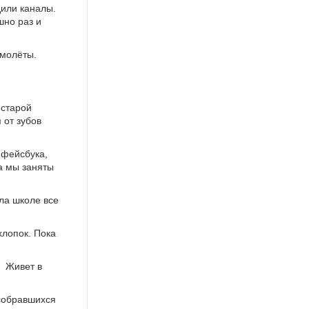
или каналы.
шно раз и
амолёты.
 старой
 от зубов
 фейсбука,
а мы заняты
ла школе все
хлопок. Пока
. Живет в
 собравшихся