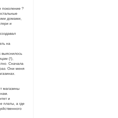
е поколение ?
 остальные
ыми домами,
тери и
 создавал
ать на
.
к выяснилось
цам (!),
тно. Сначала
 раз. Они меня
агазинах.
ют магазины
енам.
итет и
е платы, а где
действенного