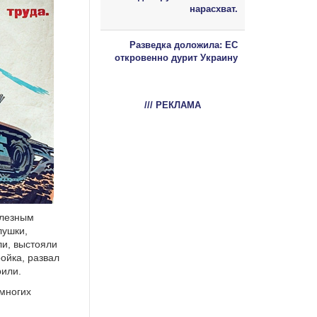
нарасхват.
Разведка доложила: ЕС
откровенно дурит Украину
/// РЕКЛАМА
елезным
лушки,
ли, выстояли
ойка, развал
рили.
 многих