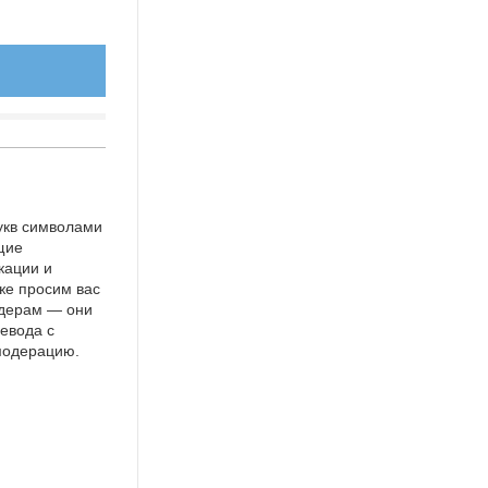
укв символами
щие
кации и
же просим вас
идерам — они
евода с
 модерацию.