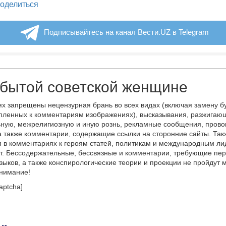
legram
оделиться
Подписывайтесь на канал Вести.UZ в Telegram
абытой советской женщине
х запрещены нецензурная брань во всех видах (включая замену б
пленных к комментариям изображениях), высказывания, разжигаю
ную, межрелигиозную и иную рознь, рекламные сообщения, прово
а также комментарии, содержащие ссылки на сторонние сайты. Так
 в комментариях к героям статей, политикам и международным л
т. Бессодержательные, бессвязные и комментарии, требующие пер
языков, а также конспирологические теории и проекции не пройдут
онимание!
aptcha]