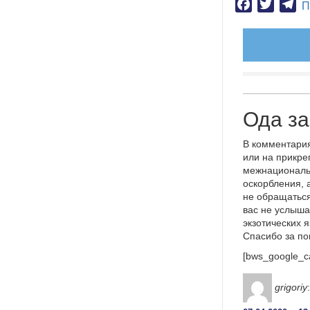
Facebook
Twitter
Te
П
Ода з
В комментария
или на прикре
межнациональ
оскорбления, 
не обращаться
вас не услыша
экзотических 
Спасибо за п
[bws_google_c
grigoriy
: