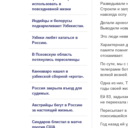
Разведывали н
использовать в
Строили и зап
повседневной жизни
навсегда оспу
Индийцы и белорусы
Делали археол
подкармливают Узбекистан.
Выводили новы
Это люди неве
Узбеки любят кататься в
Россию.
Характерная д
памяти помнят
В Псковскую область
отскакивает.
потянулись переселенцы
По сути, мы с
телеграмм бот
Каннаваро нашел в
всякой возней.
узбекской сборной «крота».
Одна из них, 
Россия закрыла въезд для
годы своей жи
судимых.
Ей 83, задыха
не переехала 
Австрийцы бегут в Россию
за настоящей жизнью.
Пересыпает в 
покосившейся 
Синдаров блистал в матче
Год назад ей 
против США