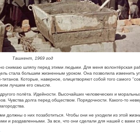
т, 1969 год
но снимаю шляпу перед этими людьми. Для меня волонтёрская ра
ель стала большим жизненным уроком. Она позволила изменить уг
-титанов. Которые, наверное, олицетворяют собой того самого ‘’со
самом лучшем его смысле.
другого полёта. Идейности. Высочайших человеческих и моральных
ов. Чувства долга перед обществом. Порядочности. Какого-то неве
лагородства.
ми должны о них позаботиться. Чтобы они не уходили из этой жизни
ми и раздавленными. За все, что они сделали для нашей с вами с
а