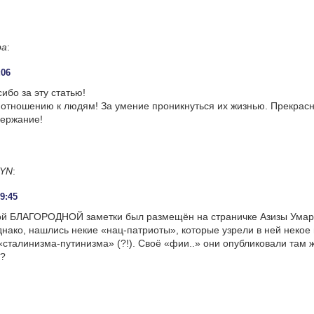
ра
:
:06
ибо за эту статью!
о отношению к людям! За умение проникнуться их жизнью. Прекрас
держание!
YN
:
09:45
ой БЛАГОРОДНОЙ заметки был размещён на страничке Азизы Умар
нако, нашлись некие «нац-патриоты», которые узрели в ней некое
сталинизма-путинизма» (?!). Своё «фии..» они опубликовали там ж
я?