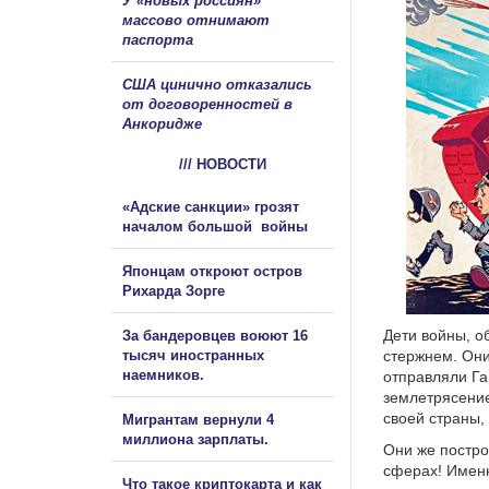
У «новых россиян»
массово отнимают
паспорта
США цинично отказались
от договоренностей в
Анкоридже
/// НОВОСТИ
«Адские санкции» грозят
началом большой войны
Японцам откроют остров
Рихарда Зорге
Дети войны, о
За бандеровцев воюют 16
тысяч иностранных
стержнем. Они
наемников.
отправляли Га
землетрясение
своей страны, 
Мигрантам вернули 4
миллиона зарплаты.
Они же постро
сферах! Именн
Что такое криптокарта и как