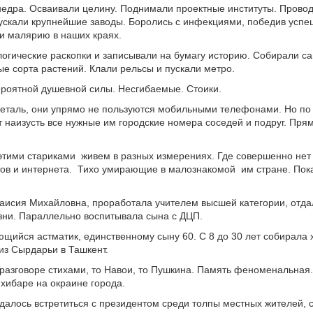
едра. Осваивали целину. Поднимали проектные институты. Провод
ускали крупнейшие заводы. Боролись с инфекциями, победив успе
 и малярию в наших краях.
огические раскопки и записывали на бумагу историю. Собирали с
е сорта растений. Клали рельсы и пускали метро.
роятной душевной силы. Несгибаемые. Стоики.
еталь, они упрямо не пользуются мобильными телефонами. Но по
 наизусть все нужные им городские номера соседей и подруг. Прям
 этими стариками живем в разных измерениях. Где совершенно нет
ов и интернета. Тихо умирающие в малознакомой им стране. Пок
Таисия Михайловна, проработала учителем высшей категории, отда
зни. Параллельно воспитывала сына с ДЦП.
ющийся астматик, единственному сыну 60. С 8 до 30 лет собирала 
из Сырдарьи в Ташкент.
разговоре стихами, то Навои, то Пушкина. Память феноменальная
хибаре на окраине города.
удалось встретиться с президентом среди толпы местных жителей,