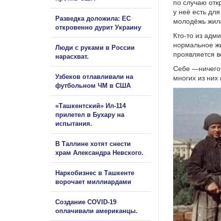
по случаю отк
у неё есть дл
Разведка доложила: ЕС
молодёжь жила 
откровенно дурит Украину
Кто-то из адм
нормальное жил
Люди с руками в России
проявляется 
нарасхват.
Себе —ничего.
Узбеков отлавливали на
многих из них
футбольном ЧМ в США
«Ташкентский» Ил-114
прилетел в Бухару на
испытания.
В Таллине хотят снести
храм Александра Невского.
Наркобизнес в Ташкенте
ворочает миллиардами
Создание COVID-19
оплачивали американцы.