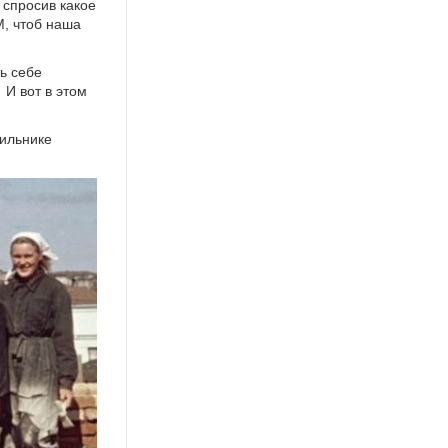
 спросив какое
М, чтоб наша
ь себе
 И вот в этом
дильнике