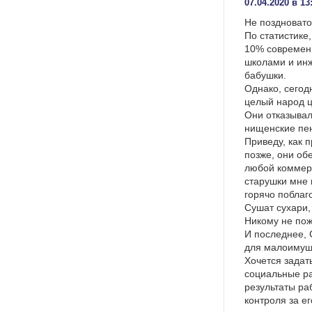
07.04.2020 в 13
Не поздновато
По статистике
10% современ
школами и инж
бабушки.
Однако, сегодн
целый народ ц
Они отказывал
нищенские пен
Приведу, как 
позже, они об
любой коммерч
старушки мне 
горячо поблаг
Сушат сухари, 
Никому не пож
И последнее, 
для малоимущи
Хочется задат
социальные ра
результаты ра
контроля за ег