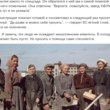
рытия какого-то спецсада. Он обратился к ней как к самой пожилой,
я него пожелание. Она ответила: ’’Верните, пожалуйста, завод УзБУ
тут и не уезжала’’.
инистрации покачал головой и посоветовал в следующий раз просит
ьё. ‘’Да разве ж можно себе просить’’, — говорит 83 летний стоик.
все ее поколение…
 И замечу, эти люди не осаждают махаллинские комитеты. В холо
 может быть пусто. Но просить о помощи сами стесняются.