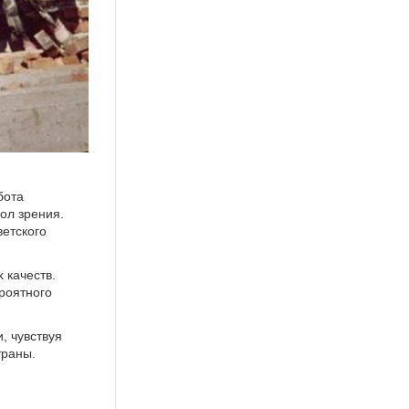
бота
ол зрения.
ветского
 качеств.
роятного
, чувствуя
траны.