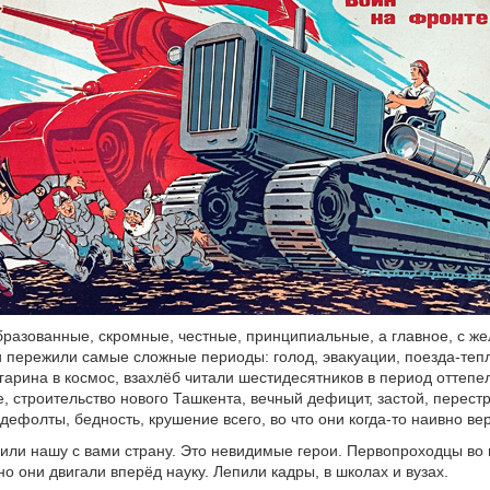
бразованные, скромные, честные, принципиальные, а главное, с ж
 пережили самые сложные периоды: голод, эвакуации, поезда-теп
гарина в космос, взахлёб читали шестидесятников в период оттепе
, строительство нового Ташкента, вечный дефицит, застой, перестр
дефолты, бедность, крушение всего, во что они когда-то наивно ве
или нашу с вами страну. Это невидимые герои. Первопроходцы во
о они двигали вперёд науку. Лепили кадры, в школах и вузах.