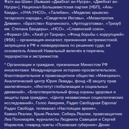
Фатх аш-Шам» (бывшая «Джабхат ан-Нусра», «Джебхат ан-
Нусра»), Национал-Большевистская партия (НБП), «Аль-
Каида», «УНА-УНСО», «Талибан», «Меджлис крымско-
татарского народа», «Свидетели Иеговы», «Мизантропик
Дивижн», «Братство» Корчинского, «Артподготовка», «Тризуб
им. Степана Бандеры», «НСО», «Славянский союз»,
«Формат-18», «Хизб ут-Тахрир», «Фонд борьбы с коррупцией»
(ФБК) – организация-иноагент, признанная экстремистской,
запрещена в РФ и ликвидирована по решению суда; её
основатель Алексей Навальный включён в перечень
террористов и экстремистов.
* Организации и граждане, признанные Минюстом РФ
иноагентами: Международное историко-просветительское,
благотворительное и правозащитное общество «Мемориал»,
Аналитический центр Юрия Левады, фонд «В защиту прав
заключённых», «Институт глобализации и социальных
движений», «Благотворительный фонд охраны здоровья и
защиты прав граждан», «Центр независимых социологических
исследований», Голос Америки, Радио Свободная Европа/
Радио Свобода, телеканал «Настоящее время»,
Кавказ.Реалии, Крым.Реалии, Сибирь.Реалии, правозащитник
Лев Пономарёв, журналисты Людмила Савицкая и Сергей
Маркелов, главред газеты «Псковская губерния» Денис