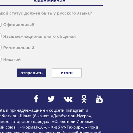
ВАШЕ МНЕНИЕ
акой статус должен быть у русского языка?
Официальный
Язык межнационального общения
Региональный
Никакой
итоги
ta и принадлежащие ей соцсети Instagram и
ат Фатх аш-Шам» (бывшая «Джабхат ан-Нусра»,
мско-татарского народа», «Свидетели Иеговы»,
ий союз», «Формат-18», «Хизб ут-Тахрир», «Фонд
по решению суда; её основатель Алексей Навальный