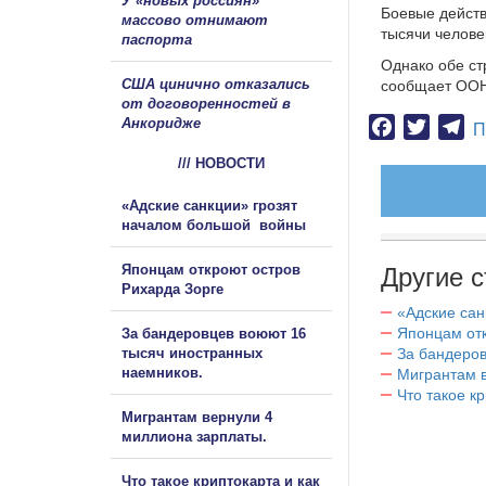
У «новых россиян»
Боевые действ
массово отнимают
тысячи челове
паспорта
Однако обе ст
США цинично отказались
сообщает ООН
от договоренностей в
Анкоридже
Facebook
Twitter
Te
П
/// НОВОСТИ
«Адские санкции» грозят
началом большой войны
Японцам откроют остров
Другие с
Рихарда Зорге
«Адские са
Японцам отк
За бандеровцев воюют 16
тысяч иностранных
За бандеров
наемников.
Мигрантам в
Что такое к
Мигрантам вернули 4
миллиона зарплаты.
Что такое криптокарта и как