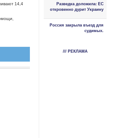
живают 14,4
Разведка доложила: ЕС
откровенно дурит Украину
омощи,
Россия закрыла въезд для
судимых.
/// РЕКЛАМА