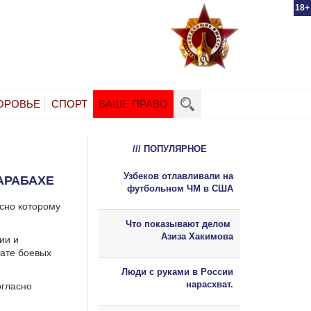
18+
ОРОВЬЕ
СПОРТ
ВАШЕ ПРАВО
/// ПОПУЛЯРНОЕ
Узбеков отлавливали на
АРАБАХЕ
футбольном ЧМ в США
сно которому
Что показывают делом
Азиза Хакимова
ии и
тате боевых
Люди с руками в России
нарасхват.
огласно