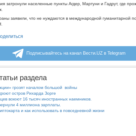
ия затронули населенные пункты Агдер, Мартуни и Гадрут, где про
к.
раны заявили, что не нуждаются в международной гуманитарной п
.
legram
оделиться
Подписывайтесь на канал Вести.UZ в Telegram
татьи раздела
нкции» грозят началом большой войны
роют остров Рихарда Зорге
цев воюют 16 тысяч иностранных наемников.
ернули 4 миллиона зарплаты.
риптокарта и как использовать в повседневной жизни