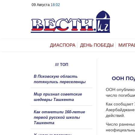
09 Августа
18:02
ДИАСПОРА
ДЕНЬ ПОБЕДЫ
МИГРА
/// ТОП
В Псковскую область
ООН ПО
потянулись переселенцы
ООН опубликов
Мир признал советские
число погибши
шедевры Ташкента
Как сообщает 
Азербайджане,
Как отметили 160-летие
действий.
первой русской школы
Ташкента
Число раненых
неофициальным