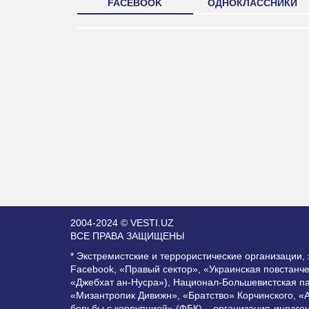
FACEBOOK
ОДНОКЛАССНИКИ
2004-2024 © VESTI.UZ
ВСЕ ПРАВА ЗАЩИЩЕНЫ
* Экстремистские и террористические организации
Facebook, «Правый сектор», «Украинская повстанч
«Джебхат ан-Нусра»), Национал-Большевистская п
«Мизантропик Дивижн», «Братство» Корчинского, «
борьбы с коррупцией» (ФБК) – организация-иноаге