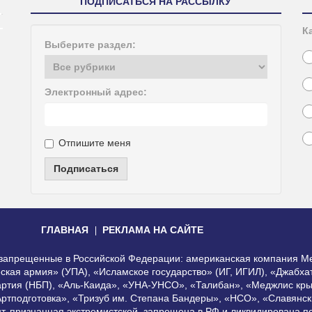
ПОДПИСАТЬСЯ НА РАССЫЛКУ
К
Выберите раздел:
Электронный адрес:
Отпишите меня
Подписаться
ГЛАВНАЯ
РЕКЛАМА НА САЙТЕ
, запрещенные в Российской Федерации: американская компания Me
еская армия» (УПА), «Исламское государство» (ИГ, ИГИЛ), «Джабх
артия (НБП), «Аль-Каида», «УНА-УНСО», «Талибан», «Меджлис кры
Артподготовка», «Тризуб им. Степана Бандеры», «НСО», «Славянск
нт, признанная экстремистской, запрещена в РФ и ликвидирована 