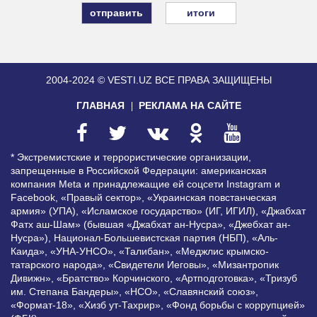
итоги
2004-2024 © VESTI.UZ
ВСЕ ПРАВА ЗАЩИЩЕНЫ
ГЛАВНАЯ
РЕКЛАМА НА САЙТЕ
* Экстремистские и террористические организации,
запрещенные в Российской Федерации: американская
компания Meta и принадлежащие ей соцсети Instagram и
Facebook, «Правый сектор», «Украинская повстанческая
армия» (УПА), «Исламское государство» (ИГ, ИГИЛ), «Джабхат
Фатх аш-Шам» (бывшая «Джабхат ан-Нусра», «Джебхат ан-
Нусра»), Национал-Большевистская партия (НБП), «Аль-
Каида», «УНА-УНСО», «Талибан», «Меджлис крымско-
татарского народа», «Свидетели Иеговы», «Мизантропик
Дивижн», «Братство» Корчинского, «Артподготовка», «Тризуб
им. Степана Бандеры», «НСО», «Славянский союз»,
«Формат-18», «Хизб ут-Тахрир», «Фонд борьбы с коррупцией»