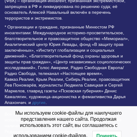
(ФБК) – организация-иноагент, признанная экстремистской,
запрещена в РФ и ликвидирована по решению суда; её
основатель Алексей Навальный включён в перечень
террористов и экстремистов.
* Организации и граждане, признанные Минюстом РФ
иноагентами: Международное историко-просветительское,
благотворительное и правозащитное общество «Мемориал»,
Аналитический центр Юрия Левады, фонд «В защиту прав
заключённых», «Институт глобализации и социальных
движений», «Благотворительный фонд охраны здоровья и
защиты прав граждан», «Центр независимых социологических
исследований», Голос Америки, Радио Свободная Европа/
Радио Свобода, телеканал «Настоящее время»,
Кавказ.Реалии, Крым.Реалии, Сибирь.Реалии, правозащитник
Лев Пономарёв, журналисты Людмила Савицкая и Сергей
Маркелов, главред газеты «Псковская губерния» Денис
Камалягин, художница-акционистка и фемактивистка Дарья
Апахончич. и
другие
.
Мы используем cookie-файлы для наилучшего
Все права защищены и охраняются законом. Любое
представления нашего сайта. Продолжая
использование материалов сайта допустимо при условии
использовать этот сайт, вы соглашаетесь с
наличия активной гиперссылки на Vesti.UZ.
Редакция не несет ответственности за достоверность
использованием cookie-файлов.
Принять