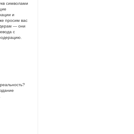
укв символами
щие
кации и
же просим вас
идерам — они
евода с
 модерацию.
 реальность?
 здание
.