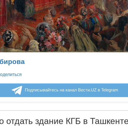
абирова
legram
оделиться
Подписывайтесь на канал Вести.UZ в Telegram
о отдать здание КГБ в Ташкент