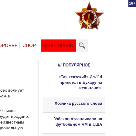
18+
ОРОВЬЕ
СПОРТ
ВАШЕ ПРАВО
/// ПОПУЛЯРНОЕ
«Ташкентский» Ил-114
прилетел в Бухару на
испытания.
сех волнует
кские
Хозяйка русского слова
20 тысяч
будет продано,
Узбеков отлавливали на
неизвестным
футбольном ЧМ в США
циональную
…