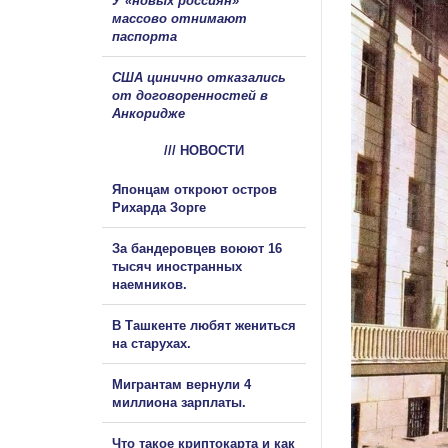
У «новых россиян»
массово отнимают
паспорта
США цинично отказались
от договоренностей в
Анкоридже
/// НОВОСТИ
Японцам откроют остров
Рихарда Зорге
За бандеровцев воюют 16
тысяч иностранных
наемников.
В Ташкенте любят жениться
на старухах.
Мигрантам вернули 4
миллиона зарплаты.
Что такое криптокарта и как