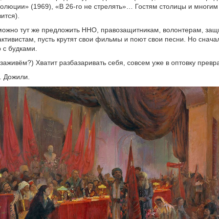
олюции» (1969), «В 26-го не стрелять»… Гостям столицы и многим
ится).
можно тут же предложить ННО, правозащитникам, волонтерам, за
активистам, пусть крутят свои фильмы и поют свои песни. Но снача
 с будками.
 заживём?) Хватит разбазаривать себя, совсем уже в оптовку превр
 Дожили.