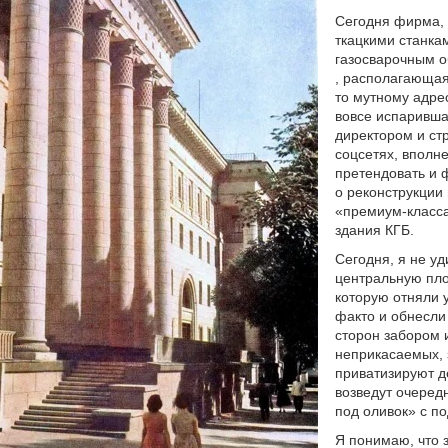
Сегодня фирма,
ткацкими станка
газосварочным 
, располагающая
то мутному адрес
вовсе испаривша
директором и ст
соцсетях, вполн
претендовать и 
о реконструкции 
«премиум-класс
здания КГБ.
Сегодня, я не уд
центральную пло
которую отняли 
факто и обнесли
сторон забором 
неприкасаемых, 
приватизируют д
возведут очеред
под оливок» с по
Я понимаю, что 