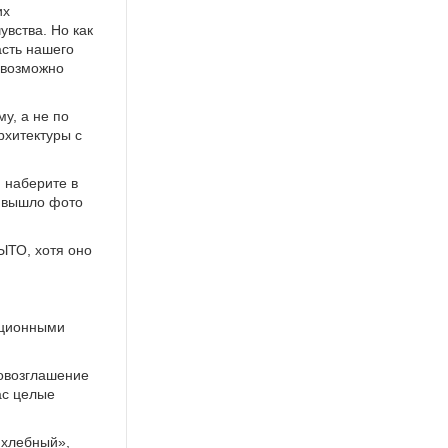
их
увства. Но как
асть нашего
евозможно
му, а не по
рхитектуры с
 наберите в
е вышло фото
ЫТО, хотя оно
ационными
ровозглашение
ас целые
 хлебный»,