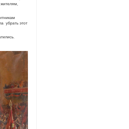
 жителям,
щитникам
ла убрать этот
атились.