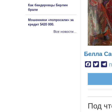
Как бандеровцы Берлин
брали
Мошенники «попросили» за
кредит $420 000.
Все новости...
Белла С
Facebook
Twitter
Te
П
Под чт