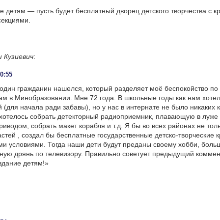
е детям — пусть будет бесплатный дворец детского творчества с к
секциями.
 Кузиевич
:
00:55
 один гражданин нашелся, который разделяет моё беспокойство по
м в Минобразовании. Мне 72 года. В школьные годы как нам хотел
 (для начала ради забавы), но у нас в интернате не было никаких 
 хотелось собрать детекторный радиоприемник, плавающую в луже 
иводом, собрать макет корабля и т.д. Я бы во всех районах не тол
астей , создал бы бесплатные государственные детско-творческие к
и условиями. Тогда наши дети будут преданы своему хобби, больш
зную дрянь по телевизору. Правильно советует предыдущий коммен
здание детям!»