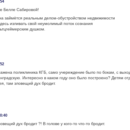
:54
е Белле Сабировой!
она займётся реальным делом-обустройством недвижимости
здесь изливать свой неумолимый поток сознания
ьтцгеймерским душком.
:52
ажена поликлиника КГБ, само учереждение было по бокам, с выхо
нградскую. Интересно в каком году оно было построено? Детям от
я, там зловещий дух бродит.
10:40
овещий дух бродит ?! В голове у кого-то что-то бродит.