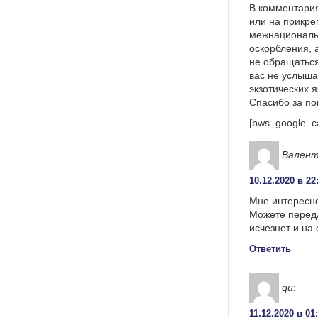
В комментария
или на прикре
межнациональ
оскорбления, 
не обращаться
вас не услыша
экзотических 
Спасибо за п
[bws_google_c
Вален
10.12.2020 в 22
Мне интересно
Можете переда
исчезнет и на
Ответить
qu
:
11.12.2020 в 01