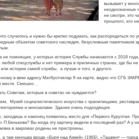
вызывает у мног
неоднозначные ч
ни смотри, это ч
прошлого, его н
что случилось и нужно бы крепко подумать, как распорядиться по у
едным объектом советского наследия, безусловным памятником а
лым.
а не помнящие, у которых история Службы начинается с 2018 года,
е любой спецслужбы и нет примера в приличных странах, где бы н
 или истории самой службы, а лучше и того, и другого.
анному в вики адресу Матбуотчилар 9 на карте, видно что СГБ ЗАКР
ом месте. Смешно…
ать Советам, которые в советах не нуждаются?
жем, Музей социалистического искусства с хранилищами, реставр
лекториями и кинозалами. Здание очень подходящее.
, заходишь и наконец появилось место для «Первого Курултая. П
» П.Бенькова? Вы когда эту картину видели в последний раз? А у н
изма в закромах родины не пристроены.
 а там киношка вроде «Буря над Азией» (1965), «Ташкент — город