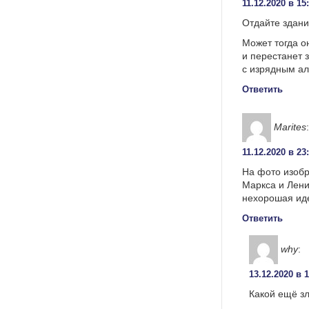
11.12.2020 в 15
Отдайте здани
Может тогда 
и перестанет 
c изрядным ал
Ответить
Marites
:
11.12.2020 в 23
На фото изобр
Маркса и Лени
нехорошая иде
Ответить
why
:
13.12.2020 в 
Какой ещё зл