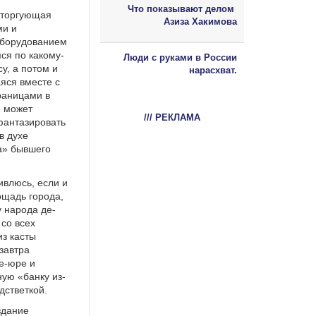
Что показывают делом
 торгующая
Азиза Хакимова
ми и
оборудованием
ся по какому-
Люди с руками в России
у, а потом и
нарасхват.
яся вместе с
раницами в
е может
/// РЕКЛАМА
фантазировать
в духе
а» бывшего
ивлюсь, если и
щадь города,
у народа де-
 со всех
из касты
завтра
е-юре и
ную «банку из-
дстветкой.
здание