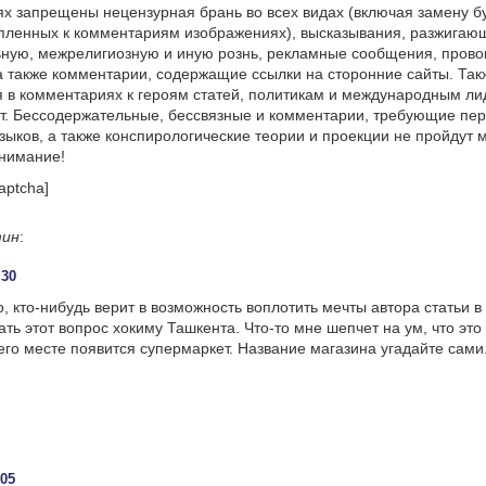
х запрещены нецензурная брань во всех видах (включая замену б
пленных к комментариям изображениях), высказывания, разжигаю
ную, межрелигиозную и иную рознь, рекламные сообщения, прово
а также комментарии, содержащие ссылки на сторонние сайты. Так
 в комментариях к героям статей, политикам и международным л
т. Бессодержательные, бессвязные и комментарии, требующие пер
языков, а также конспирологические теории и проекции не пройдут
онимание!
aptcha]
тин
:
:30
, кто-нибудь верит в возможность воплотить мечты автора статьи в
ть этот вопрос хокиму Ташкента. Что-то мне шепчет на ум, что это
 его месте появится супермаркет. Название магазина угадайте сами
:05