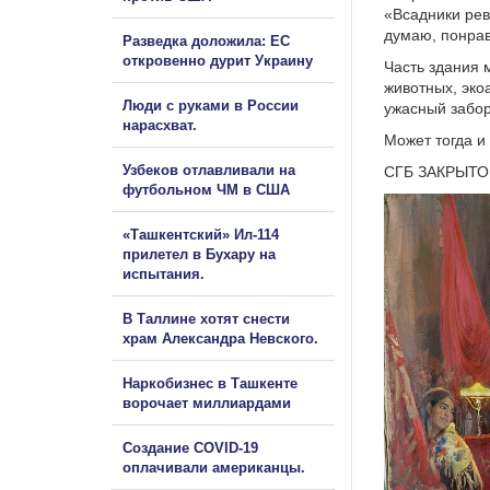
«Всадники рев
думаю, понрав
Разведка доложила: ЕС
откровенно дурит Украину
Часть здания 
животных, эко
Люди с руками в России
ужасный забор
нарасхват.
Может тогда и
Узбеков отлавливали на
СГБ ЗАКРЫТО.
футбольном ЧМ в США
«Ташкентский» Ил-114
прилетел в Бухару на
испытания.
В Таллине хотят снести
храм Александра Невского.
Наркобизнес в Ташкенте
ворочает миллиардами
Создание COVID-19
оплачивали американцы.