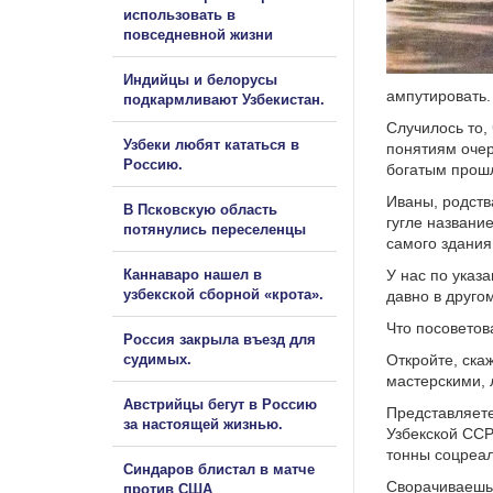
использовать в
повседневной жизни
Индийцы и белорусы
ампутировать.
подкармливают Узбекистан.
Случилось то, 
Узбеки любят кататься в
понятиям очер
Россию.
богатым прош
Иваны, родств
В Псковскую область
гугле названи
потянулись переселенцы
самого здания
Каннаваро нашел в
У нас по указ
узбекской сборной «крота».
давно в друг
Что посоветов
Россия закрыла въезд для
судимых.
Откройте, ска
мастерскими, 
Австрийцы бегут в Россию
Представляете
за настоящей жизнью.
Узбекской ССР
тонны соцреал
Синдаров блистал в матче
Сворачиваешь,
против США