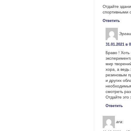
Отдайте здани
спортивными 
Ответить
Эргаш
31.01.2021 в 
Браво ! Хоть
эксперимента
мир творений
хора, а ведь
резиновым пр
и других обл
необходимым
смотреть ра
Отдайте это 
Ответить
ara
: