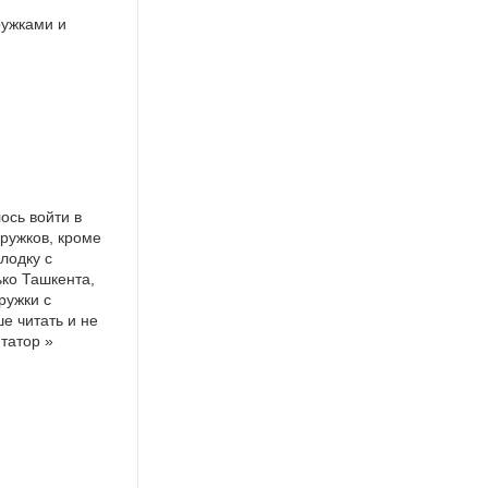
ружками и
ось войти в
кружков, кроме
лодку с
ько Ташкента,
ружки с
е читать и не
татор »