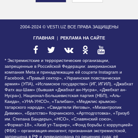
2004-2024 © VESTI.UZ
ВСЕ ПРАВА ЗАЩИЩЕНЫ
ГЛАВНАЯ
РЕКЛАМА НА САЙТЕ
* Экстремистские и террористические организации,
запрещенные в Российской Федерации: американская
компания Meta и принадлежащие ей соцсети Instagram и
Facebook, «Правый сектор», «Украинская повстанческая
армия» (УПА), «Исламское государство» (ИГ, ИГИЛ), «Джабхат
Фатх аш-Шам» (бывшая «Джабхат ан-Нусра», «Джебхат ан-
Нусра»), Национал-Большевистская партия (НБП), «Аль-
Каида», «УНА-УНСО», «Талибан», «Меджлис крымско-
татарского народа», «Свидетели Иеговы», «Мизантропик
Дивижн», «Братство» Корчинского, «Артподготовка», «Тризуб
им. Степана Бандеры», «НСО», «Славянский союз»,
«Формат-18», «Хизб ут-Тахрир», «Фонд борьбы с коррупцией»
(ФБК) – организация-иноагент, признанная экстремистской,
запрещена в РФ и ликвидирована по решению суда; её