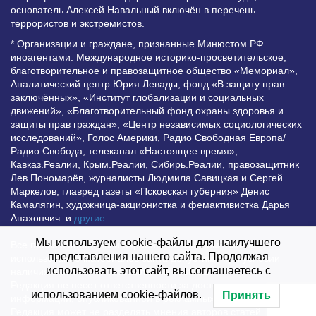
основатель Алексей Навальный включён в перечень
террористов и экстремистов.
* Организации и граждане, признанные Минюстом РФ
иноагентами: Международное историко-просветительское,
благотворительное и правозащитное общество «Мемориал»,
Аналитический центр Юрия Левады, фонд «В защиту прав
заключённых», «Институт глобализации и социальных
движений», «Благотворительный фонд охраны здоровья и
защиты прав граждан», «Центр независимых социологических
исследований», Голос Америки, Радио Свободная Европа/
Радио Свобода, телеканал «Настоящее время»,
Кавказ.Реалии, Крым.Реалии, Сибирь.Реалии, правозащитник
Лев Пономарёв, журналисты Людмила Савицкая и Сергей
Маркелов, главред газеты «Псковская губерния» Денис
Камалягин, художница-акционистка и фемактивистка Дарья
Апахончич. и
другие
.
Мы используем cookie-файлы для наилучшего
Все права защищены и охраняются законом. Любое
представления нашего сайта. Продолжая
использование материалов сайта допустимо при условии
использовать этот сайт, вы соглашаетесь с
наличия активной гиперссылки на Vesti.UZ.
Редакция не несет ответственности за достоверность
использованием cookie-файлов.
Принять
информации, опубликованной в рекламных объявлениях.
Редакция может не разделять мнения авторов статей