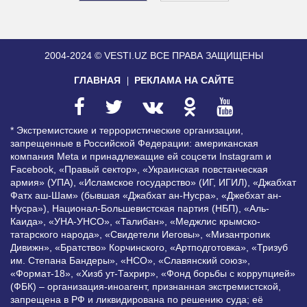
2004-2024 © VESTI.UZ
ВСЕ ПРАВА ЗАЩИЩЕНЫ
ГЛАВНАЯ
РЕКЛАМА НА САЙТЕ
* Экстремистские и террористические организации,
запрещенные в Российской Федерации: американская
компания Meta и принадлежащие ей соцсети Instagram и
Facebook, «Правый сектор», «Украинская повстанческая
армия» (УПА), «Исламское государство» (ИГ, ИГИЛ), «Джабхат
Фатх аш-Шам» (бывшая «Джабхат ан-Нусра», «Джебхат ан-
Нусра»), Национал-Большевистская партия (НБП), «Аль-
Каида», «УНА-УНСО», «Талибан», «Меджлис крымско-
татарского народа», «Свидетели Иеговы», «Мизантропик
Дивижн», «Братство» Корчинского, «Артподготовка», «Тризуб
им. Степана Бандеры», «НСО», «Славянский союз»,
«Формат-18», «Хизб ут-Тахрир», «Фонд борьбы с коррупцией»
(ФБК) – организация-иноагент, признанная экстремистской,
запрещена в РФ и ликвидирована по решению суда; её