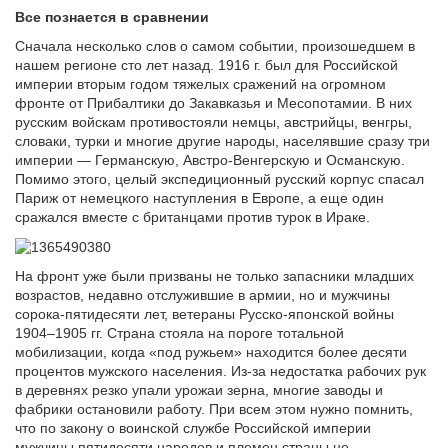
Все познается в сравнении
Сначала несколько слов о самом событии, произошедшем в
нашем регионе сто лет назад. 1916 г. был для Российской
империи вторым годом тяжелых сражений на огромном
фронте от Прибалтики до Закавказья и Месопотамии. В них
русским войскам противостояли немцы, австрийцы, венгры,
словаки, турки и многие другие народы, населявшие сразу три
империи — Германскую, Австро-Венгерскую и Османскую.
Помимо этого, целый экспедиционный русский корпус спасал
Париж от немецкого наступления в Европе, а еще один
сражался вместе с британцами против турок в Ираке.
На фронт уже были призваны не только запасники младших
возрастов, недавно отслужившие в армии, но и мужчины
сорока-пятидесяти лет, ветераны Русско-японской войны
1904–1905 гг. Страна стояла на пороге тотальной
мобилизации, когда «под ружьем» находится более десяти
процентов мужского населения. Из-за недостатка рабочих рук
в деревнях резко упали урожаи зерна, многие заводы и
фабрики остановили работу. При всем этом нужно помнить,
что по закону о воинской службе Российской империи
мужчины пятидесяти народов и племен страны не