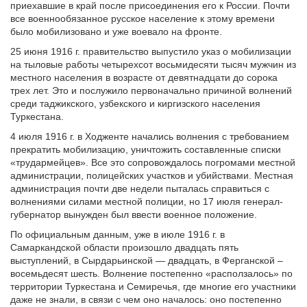
приехавшие в край после присоединения его к России. Почти
все военнообязанное русское население к этому времени
было мобилизовано и уже воевало на фронте.
25 июня 1916 г. правительство выпустило указ о мобилизации
на тыловые работы четырехсот восьмидесяти тысяч мужчин из
местного населения в возрасте от девятнадцати до сорока
трех лет. Это и послужило первоначально причиной волнений
среди таджикского, узбекского и киргизского населения
Туркестана.
4 июля 1916 г. в Ходженте начались волнения с требованием
прекратить мобилизацию, уничтожить составленные списки
«трудармейцев». Все это сопровождалось погромами местной
администрации, полицейских участков и убийствами. Местная
администрация почти две недели пыталась справиться с
волнениями силами местной полиции, но 17 июля генерал-
губернатор вынужден был ввести военное положение.
По официальным данным, уже в июле 1916 г. в
Самаркандской области произошло двадцать пять
выступлений, в Сырдарьинской — двадцать, в Ферганской –
восемьдесят шесть. Волнение постепенно «расползалось» по
территории Туркестана и Семиречья, где многие его участники
даже не знали, в связи с чем оно началось: оно постепенно