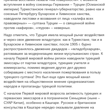
вступления в войну союзницы Германии – Турции (Османской
империи) Туркестанское генерал-губернаторство, равно как и
союзные Петербургу Бухарское и Хивинское ханства,
наводнили листовки и воззвания от лица «халифа всех
правоверных» — султана Турции — о священной войне
против «кафиров», «гяуров» – неверных.
Надо отметить, что Турция имела мощный рычаг воздействия
и через свое движение младотурок: как в Туркестане, так и в
Бухарском и Хивинском ханствах; после 1905 г. бурно
распространялось движение джадидов – «младобухарцев»,
ратовавшее за модернизацию жизни мусульманских стран. К
началу Первой мировой войны регион наводнили турецкий
эмиссары от партии младотурок, турецкие учителя и
коммерсанты, помимо ведения других дел дружно
собиравшие с местного населения пожертвования в пользу
турецкого султана! Это был еще один мощный канал
воздействия на общественное мнение среднеазиатских
народов и пропаганды турецкой политики.
С началом Первой мировой возросла активность турецких и
германских эмиссаров и в пограничном Синьцзяне (ныне –
СУАР Китая), особенно в Кашгаре. Русское и британское
консульства в Кашгаре нередко оказывали давление на