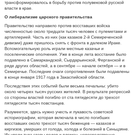
трансформировалось в борьбу против полувековой русской
власти в крае.
О либерализме царского правительства
Правительство направило против восставших войска
численностью около тридцати тысяч человек с пулеметами и
артиллерией. Часть из них (как казаков 2-й Семиреченской
дивизии) даже пришлось снять с фронта в далеком Ираке.
Вспомогательную роль играли местные казачьи и
поселенческие ополчения. Уже в конце лета восстание было
подавлено в Самаркандской, Сырдарьинской, Ферганской и
ряде других областей, а в сентябре — начале октября — и в
Семиречье. Последние очаги сопротивления были подавлены
в конце января 1917 года в Закаспийской области.
Последствия этих событий были весьма печальны: убито
около четырех тысяч русских жителей. В результате репрессий
со стороны властей погибло от ста пятидесяти до трехсот
пятидесяти тысяч повстанцев.
Разумеется, здесь нужно учесть и лукавость советской
историографии, которая включала в число погибших
восставших около трехсот тысяч беженцев — казахов и
киргизов, умерших от голода, холода и болезней в Синьцзяне.
Их увели туда главы родов и племен, непосредственно