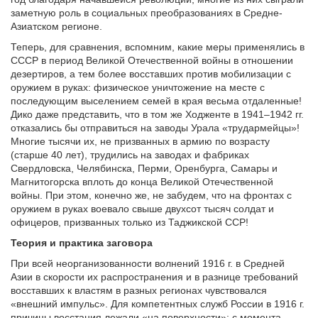
заметную роль в социальных преобразованиях в Средне-
Азиатском регионе.
Теперь, для сравнения, вспомним, какие меры применялись в
СССР в период Великой Отечественной войны в отношении
дезертиров, а тем более восставших против мобилизации с
оружием в руках: физическое уничтожение на месте с
последующим выселением семей в края весьма отдаленные!
Дико даже представить, что в том же Ходженте в 1941–1942 гг.
отказались бы отправиться на заводы Урала «трудармейцы»!
Многие тысячи их, не призванных в армию по возрасту
(старше 40 лет), трудились на заводах и фабриках
Свердловска, Челябинска, Перми, Оренбурга, Самары и
Магнитогорска вплоть до конца Великой Отечественной
войны. При этом, конечно же, не забудем, что на фронтах с
оружием в руках воевало свыше двухсот тысяч солдат и
офицеров, призванных только из Таджикской ССР!
Теория и практика заговора
При всей неорганизованности волнений 1916 г. в Средней
Азии в скорости их распространения и в разнице требований
восставших к властям в разных регионах чувствовался
«внешний импульс». Для компетентных служб России в 1916 г.
причины восстания лежали «на поверхности»: с момента