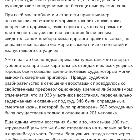
руководившие нападениями на беззащитные русские села.
При всей масштабности и строгости принятых мер,
позволявших советским историкам говорить о «жестоких
репрессиях царизма», нужно признать, что сам размах и
длительность случившегося восстания были явным
свидетельством «либерализма царского правительства», не
решавшегося на жесткие меры в самом начале волнений и
«запустившего ситуацию».
Уже в разгар беспорядков приказом туркестанского генерал-
губернатора при всех карательных отрядах и во всех уездных
городах были созданы военно-полевые суды, которые могли
выносить смертные приговоры. Правда, судебное
разбирательство в отношении восставших проводилось со
свойственным предреволюционному времени либерализмом:
отмечается, что из 933 участников восстания, первоначально
задержанных и отданных под суд, 346 были оправданы, а
смертная казнь, к которой были приговорены 587 осужденных,
была осуществлена только в отношении 201 человека.
Еще одним итогом восстания было и то, что свыше 100 тыс.
«трудармейцев» все же было отправлено на тыловые работы
в европейскую часть России. Вернувшись оттуда всего через
год благодаря начавшейся революции, многие из них сыграли