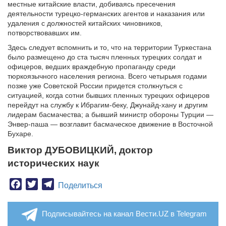
местные китайские власти, добиваясь пресечения
деятельности турецко-германских агентов и наказания или
удаления с должностей китайских чиновников,
потворствовавших им.
Здесь следует вспомнить и то, что на территории Туркестана
было размещено до ста тысяч пленных турецких солдат и
офицеров, ведших враждебную пропаганду среди
тюркоязычного населения региона. Всего четырьмя годами
позже уже Советской России придется столкнуться с
ситуацией, когда сотни бывших пленных турецких офицеров
перейдут на службу к Ибрагим-беку, Джунайд-хану и другим
лидерам басмачества; а бывший министр обороны Турции —
Энвер-паша — возглавит басмаческое движение в Восточной
Бухаре.
Виктор ДУБОВИЦКИЙ, доктор
исторических наук
Facebook
Twitter
Telegram
Поделиться
Подписывайтесь на канал Вести.UZ в Telegram