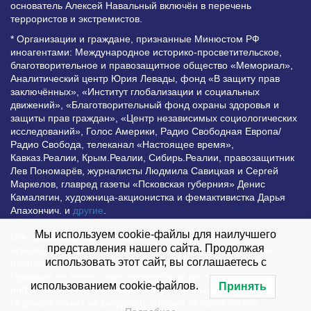
основатель Алексей Навальный включён в перечень
террористов и экстремистов.
* Организации и граждане, признанные Минюстом РФ
иноагентами: Международное историко-просветительское,
благотворительное и правозащитное общество «Мемориал»,
Аналитический центр Юрия Левады, фонд «В защиту прав
заключённых», «Институт глобализации и социальных
движений», «Благотворительный фонд охраны здоровья и
защиты прав граждан», «Центр независимых социологических
исследований», Голос Америки, Радио Свободная Европа/
Радио Свобода, телеканал «Настоящее время»,
Кавказ.Реалии, Крым.Реалии, Сибирь.Реалии, правозащитник
Лев Пономарёв, журналисты Людмила Савицкая и Сергей
Маркелов, главред газеты «Псковская губерния» Денис
Камалягин, художница-акционистка и фемактивистка Дарья
Апахончич. и
другие
.
Мы используем cookie-файлы для наилучшего
Все права защищены и охраняются законом. Любое
представления нашего сайта. Продолжая
использование материалов сайта допустимо при условии
использовать этот сайт, вы соглашаетесь с
наличия активной гиперссылки на Vesti.UZ.
Редакция не несет ответственности за достоверность
использованием cookie-файлов.
Принять
информации, опубликованной в рекламных объявлениях.
Редакция может не разделять мнения авторов статей