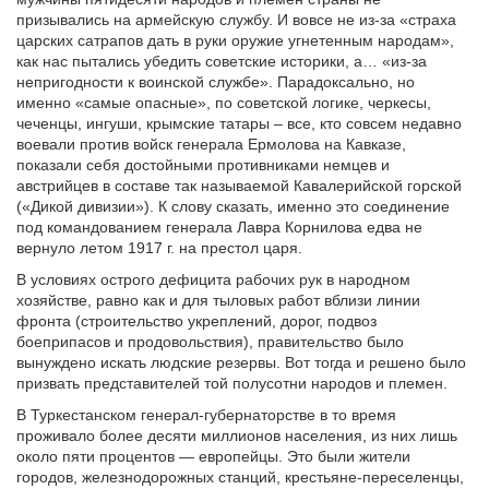
призывались на армейскую службу. И вовсе не из-за «страха
царских сатрапов дать в руки оружие угнетенным народам»,
как нас пытались убедить советские историки, а… «из-за
непригодности к воинской службе». Парадоксально, но
именно «самые опасные», по советской логике, черкесы,
чеченцы, ингуши, крымские татары – все, кто совсем недавно
воевали против войск генерала Ермолова на Кавказе,
показали себя достойными противниками немцев и
австрийцев в составе так называемой Кавалерийской горской
(«Дикой дивизии»). К слову сказать, именно это соединение
под командованием генерала Лавра Корнилова едва не
вернуло летом 1917 г. на престол царя.
В условиях острого дефицита рабочих рук в народном
хозяйстве, равно как и для тыловых работ вблизи линии
фронта (строительство укреплений, дорог, подвоз
боеприпасов и продовольствия), правительство было
вынуждено искать людские резервы. Вот тогда и решено было
призвать представителей той полусотни народов и племен.
В Туркестанском генерал-губернаторстве в то время
проживало более десяти миллионов населения, из них лишь
около пяти процентов — европейцы. Это были жители
городов, железнодорожных станций, крестьяне-переселенцы,