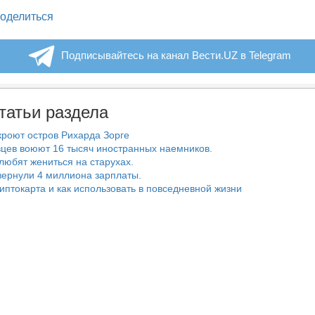
legram
оделиться
Подписывайтесь на канал Вести.UZ в Telegram
татьи раздела
роют остров Рихарда Зорге
цев воюют 16 тысяч иностранных наемников.
любят жениться на старухах.
ернули 4 миллиона зарплаты.
риптокарта и как использовать в повседневной жизни