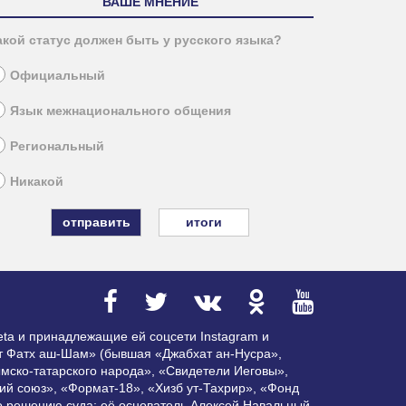
ВАШЕ МНЕНИЕ
акой статус должен быть у русского языка?
Официальный
Язык межнационального общения
Региональный
Никакой
итоги
ta и принадлежащие ей соцсети Instagram и
ат Фатх аш-Шам» (бывшая «Джабхат ан-Нусра»,
мско-татарского народа», «Свидетели Иеговы»,
ий союз», «Формат-18», «Хизб ут-Тахрир», «Фонд
по решению суда; её основатель Алексей Навальный