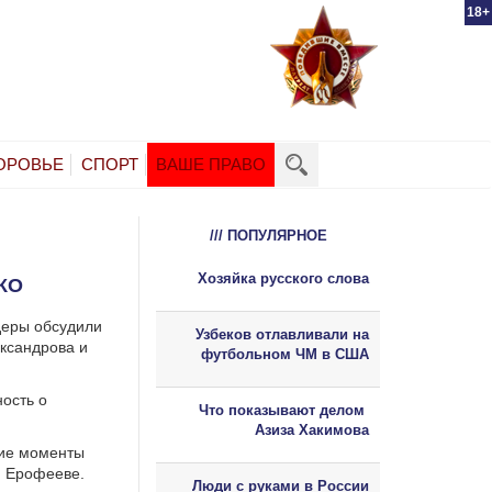
18+
ОРОВЬЕ
СПОРТ
ВАШЕ ПРАВО
/// ПОПУЛЯРНОЕ
Хозяйка русского слова
КО
деры обсудили
Узбеков отлавливали на
ксандрова и
футбольном ЧМ в США
ость о
Что показывают делом
Азиза Хакимова
щие моменты
и Ерофееве.
Люди с руками в России