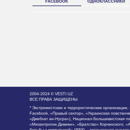
FACEBOOK
ОДНОКЛАССНИКИ
2004-2024 © VESTI.UZ
ВСЕ ПРАВА ЗАЩИЩЕНЫ
* Экстремистские и террористические организации
Facebook, «Правый сектор», «Украинская повстанч
«Джебхат ан-Нусра»), Национал-Большевистская п
«Мизантропик Дивижн», «Братство» Корчинского, «
борьбы с коррупцией» (ФБК) – организация-иноаге