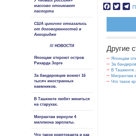
У «новых россиян»
массово отнимают
Facebook
Twitter
Te
П
паспорта
США цинично отказались
от договоренностей в
Анкоридже
/// НОВОСТИ
Другие с
Японцам откроют остров
Японцам отк
Рихарда Зорге
За бандеров
В Ташкенте 
За бандеровцев воюют 16
Мигрантам в
тысяч иностранных
Что такое к
наемников.
В Ташкенте любят жениться
на старухах.
Мигрантам вернули 4
миллиона зарплаты.
Что такое криптокарта и как