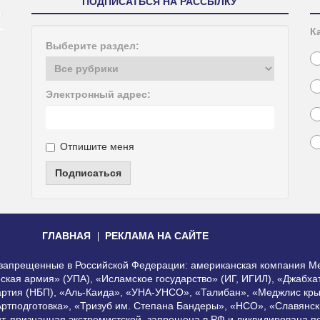
ПОДПИСАТЬСЯ НА РАССЫЛКУ
К
Выберите раздел:
Электронный адрес:
Отпишите меня
Подписаться
ГЛАВНАЯ
РЕКЛАМА НА САЙТЕ
, запрещенные в Российской Федерации: американская компания Me
еская армия» (УПА), «Исламское государство» (ИГ, ИГИЛ), «Джабх
артия (НБП), «Аль-Каида», «УНА-УНСО», «Талибан», «Меджлис кры
Артподготовка», «Тризуб им. Степана Бандеры», «НСО», «Славянск
нт, признанная экстремистской, запрещена в РФ и ликвидирована 