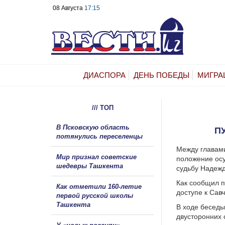
08 Августа
17:15
ДИАСПОРА
ДЕНЬ ПОБЕДЫ
МИГРА
/// ТОП
В Псковскую область
П
потянулись переселенцы
Между главами
Мир признал советские
положение осу
шедевры Ташкента
судьбу Надежд
Как сообщил п
Как отметили 160-летие
доступе к Сав
первой русской школы
Ташкента
В ходе беседы
двусторонних 