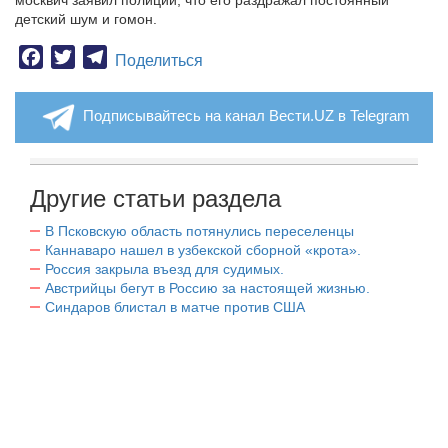
москвич заявил полиции, что его раздражал постоянный
детский шум и гомон.
Facebook
Twitter
Telegram
Поделиться
Подписывайтесь на канал Вести.UZ в Telegram
Другие статьи раздела
В Псковскую область потянулись переселенцы
Каннаваро нашел в узбекской сборной «крота».
Россия закрыла въезд для судимых.
Австрийцы бегут в Россию за настоящей жизнью.
Синдаров блистал в матче против США