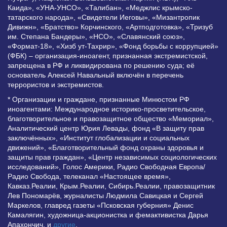
Каида», «УНА-УНСО», «Талибан», «Меджлис крымско-
татарского народа», «Свидетели Иеговы», «Мизантропик
Дивижн», «Братство» Корчинского, «Артподготовка», «Тризуб
им. Степана Бандеры», «НСО», «Славянский союз»,
«Формат-18», «Хизб ут-Тахрир», «Фонд борьбы с коррупцией»
(ФБК) – организация-иноагент, признанная экстремистской,
запрещена в РФ и ликвидирована по решению суда; её
основатель Алексей Навальный включён в перечень
террористов и экстремистов.
* Организации и граждане, признанные Минюстом РФ
иноагентами: Международное историко-просветительское,
благотворительное и правозащитное общество «Мемориал»,
Аналитический центр Юрия Левады, фонд «В защиту прав
заключённых», «Институт глобализации и социальных
движений», «Благотворительный фонд охраны здоровья и
защиты прав граждан», «Центр независимых социологических
исследований», Голос Америки, Радио Свободная Европа/
Радио Свобода, телеканал «Настоящее время»,
Кавказ.Реалии, Крым.Реалии, Сибирь.Реалии, правозащитник
Лев Пономарёв, журналисты Людмила Савицкая и Сергей
Маркелов, главред газеты «Псковская губерния» Денис
Камалягин, художница-акционистка и фемактивистка Дарья
Апахончич. и
другие
.