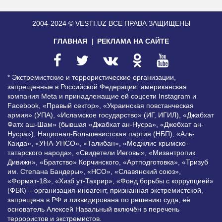
2004-2024 © VESTI.UZ
ВСЕ ПРАВА ЗАЩИЩЕНЫ
ГЛАВНАЯ
РЕКЛАМА НА САЙТЕ
* Экстремистские и террористические организации,
запрещенные в Российской Федерации: американская
компания Meta и принадлежащие ей соцсети Instagram и
Facebook, «Правый сектор», «Украинская повстанческая
армия» (УПА), «Исламское государство» (ИГ, ИГИЛ), «Джабхат
Фатх аш-Шам» (бывшая «Джабхат ан-Нусра», «Джебхат ан-
Нусра»), Национал-Большевистская партия (НБП), «Аль-
Каида», «УНА-УНСО», «Талибан», «Меджлис крымско-
татарского народа», «Свидетели Иеговы», «Мизантропик
Дивижн», «Братство» Корчинского, «Артподготовка», «Тризуб
им. Степана Бандеры», «НСО», «Славянский союз»,
«Формат-18», «Хизб ут-Тахрир», «Фонд борьбы с коррупцией»
(ФБК) – организация-иноагент, признанная экстремистской,
запрещена в РФ и ликвидирована по решению суда; её
основатель Алексей Навальный включён в перечень
террористов и экстремистов.