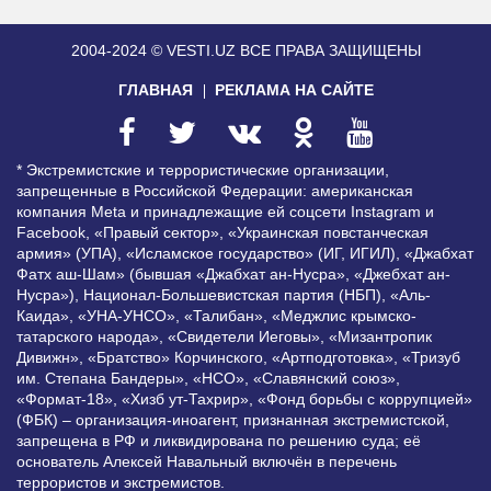
2004-2024 © VESTI.UZ
ВСЕ ПРАВА ЗАЩИЩЕНЫ
ГЛАВНАЯ
РЕКЛАМА НА САЙТЕ
* Экстремистские и террористические организации,
запрещенные в Российской Федерации: американская
компания Meta и принадлежащие ей соцсети Instagram и
Facebook, «Правый сектор», «Украинская повстанческая
армия» (УПА), «Исламское государство» (ИГ, ИГИЛ), «Джабхат
Фатх аш-Шам» (бывшая «Джабхат ан-Нусра», «Джебхат ан-
Нусра»), Национал-Большевистская партия (НБП), «Аль-
Каида», «УНА-УНСО», «Талибан», «Меджлис крымско-
татарского народа», «Свидетели Иеговы», «Мизантропик
Дивижн», «Братство» Корчинского, «Артподготовка», «Тризуб
им. Степана Бандеры», «НСО», «Славянский союз»,
«Формат-18», «Хизб ут-Тахрир», «Фонд борьбы с коррупцией»
(ФБК) – организация-иноагент, признанная экстремистской,
запрещена в РФ и ликвидирована по решению суда; её
основатель Алексей Навальный включён в перечень
террористов и экстремистов.