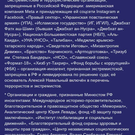
запрещенные в Российской Федерации: американская
компания Meta и принадлежащие ей соцсети Instagram и
Facebook, «Правый сектор», «Украинская повстанческая
армия» (УПА), «Исламское государство» (ИГ, ИГИЛ), «Джабхат
Фатх аш-Шам» (бывшая «Джабхат ан-Нусра», «Джебхат ан-
Нусра»), Национал-Большевистская партия (НБП), «Аль-
Каида», «УНА-УНСО», «Талибан», «Меджлис крымско-
татарского народа», «Свидетели Иеговы», «Мизантропик
Дивижн», «Братство» Корчинского, «Артподготовка», «Тризуб
им. Степана Бандеры», «НСО», «Славянский союз»,
«Формат-18», «Хизб ут-Тахрир», «Фонд борьбы с коррупцией»
(ФБК) – организация-иноагент, признанная экстремистской,
запрещена в РФ и ликвидирована по решению суда; её
основатель Алексей Навальный включён в перечень
террористов и экстремистов.
* Организации и граждане, признанные Минюстом РФ
иноагентами: Международное историко-просветительское,
благотворительное и правозащитное общество «Мемориал»,
Аналитический центр Юрия Левады, фонд «В защиту прав
заключённых», «Институт глобализации и социальных
движений», «Благотворительный фонд охраны здоровья и
защиты прав граждан», «Центр независимых социологических
исследований», Голос Америки, Радио Свободная Европа/