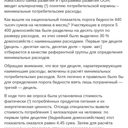
Азиатского банка развития и Программы развития ООН,
вводит альтернативу (!) понятию потребительской корзины –
минимальные потребительские расходы.
Как вышли на национальный показатель порога бедности 440
тысяч сумов на человека в месяц? Участвующие в опросе 5
400 домохозяйства были разделены на десять групп по
размеру расходов, из этих семей было выделено 30 %
домохозяйств с наименьшими расходами. Первые три дециля
[дециль – десятая часть, десятая доля – прим. авт.]
отбираются в качестве референтной группы для определения
минимальных расходов.
Обращаю внимание, что все три дециля, характеризирующие
наименьшие расходы, включены в расчёт минимальных
потребительских расходов. Хотя логично и правильно было бы
для определения порога бедности взять лишь пограничный —
третий — дециль.
В ходе того же опроса была установлена стоимость
фактически (!) потреблённых продуктов питания и их
энергетическая ценность. Отсюда специалисты вывели
стоимость потребления 1 килокалория на человека: по
первым трём децилям (беднейшим домохозяйствам) этот
показатель оказался равен 4,45 сума. Затем для расчёта