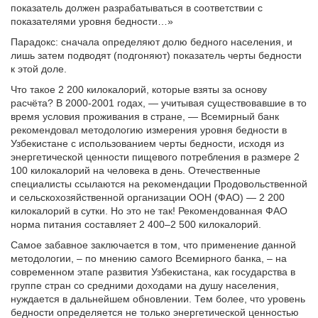
показатель должен разрабатываться в соответствии с
показателями уровня бедности…»
Парадокс: сначала определяют долю бедного населения, и
лишь затем подводят (подгоняют) показатель черты бедности
к этой доле.
Что такое 2 200 килокалорий, которые взяты за основу
расчёта? В 2000-2001 годах, — учитывая существовавшие в то
время условия проживания в стране, — Всемирный банк
рекомендовал методологию измерения уровня бедности в
Узбекистане с использованием черты бедности, исходя из
энергетической ценности пищевого потребления в размере 2
100 килокалорий на человека в день. Отечественные
специалисты ссылаются на рекомендации Продовольственной
и сельскохозяйственной организации ООН (ФАО) — 2 200
килокалорий в сутки. Но это не так! Рекомендованная ФАО
норма питания составляет 2 400–2 500 килокалорий.
Самое забавное заключается в том, что применение данной
методологии, – по мнению самого Всемирного банка, – на
современном этапе развития Узбекистана, как государства в
группе стран со средними доходами на душу населения,
нуждается в дальнейшем обновлении. Тем более, что уровень
бедности определяется не только энергетической ценностью