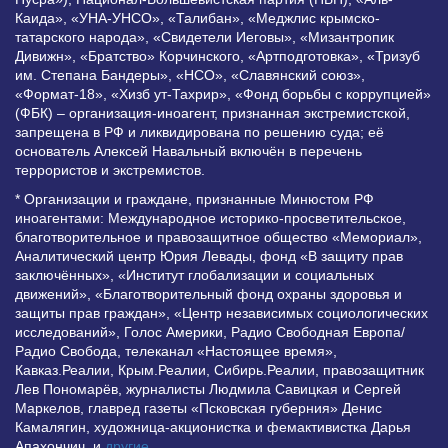
Каида», «УНА-УНСО», «Талибан», «Меджлис крымско-
татарского народа», «Свидетели Иеговы», «Мизантропик
Дивижн», «Братство» Корчинского, «Артподготовка», «Тризуб
им. Степана Бандеры», «НСО», «Славянский союз»,
«Формат-18», «Хизб ут-Тахрир», «Фонд борьбы с коррупцией»
(ФБК) – организация-иноагент, признанная экстремистской,
запрещена в РФ и ликвидирована по решению суда; её
основатель Алексей Навальный включён в перечень
террористов и экстремистов.
* Организации и граждане, признанные Минюстом РФ
иноагентами: Международное историко-просветительское,
благотворительное и правозащитное общество «Мемориал»,
Аналитический центр Юрия Левады, фонд «В защиту прав
заключённых», «Институт глобализации и социальных
движений», «Благотворительный фонд охраны здоровья и
защиты прав граждан», «Центр независимых социологических
исследований», Голос Америки, Радио Свободная Европа/
Радио Свобода, телеканал «Настоящее время»,
Кавказ.Реалии, Крым.Реалии, Сибирь.Реалии, правозащитник
Лев Пономарёв, журналисты Людмила Савицкая и Сергей
Маркелов, главред газеты «Псковская губерния» Денис
Камалягин, художница-акционистка и фемактивистка Дарья
Апахончич. и
другие
.