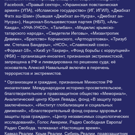
Facebook, «Правый сектор», «Украинская повстанческая
армия» (УПА), «Исламское государство» (ИГ, ИГИЛ), «Джабхат
Фатх аш-Шам» (бывшая «Джабхат ан-Нусра», «Джебхат ан-
Нусра»), Национал-Большевистская партия (НБП), «Аль-
Каида», «УНА-УНСО», «Талибан», «Меджлис крымско-
татарского народа», «Свидетели Иеговы», «Мизантропик
Дивижн», «Братство» Корчинского, «Артподготовка», «Тризуб
им. Степана Бандеры», «НСО», «Славянский союз»,
«Формат-18», «Хизб ут-Тахрир», «Фонд борьбы с коррупцией»
(ФБК) – организация-иноагент, признанная экстремистской,
запрещена в РФ и ликвидирована по решению суда; её
основатель Алексей Навальный включён в перечень
террористов и экстремистов.
* Организации и граждане, признанные Минюстом РФ
иноагентами: Международное историко-просветительское,
благотворительное и правозащитное общество «Мемориал»,
Аналитический центр Юрия Левады, фонд «В защиту прав
заключённых», «Институт глобализации и социальных
движений», «Благотворительный фонд охраны здоровья и
защиты прав граждан», «Центр независимых социологических
исследований», Голос Америки, Радио Свободная Европа/
Радио Свобода, телеканал «Настоящее время»,
Кавказ.Реалии, Крым.Реалии, Сибирь.Реалии, правозащитник