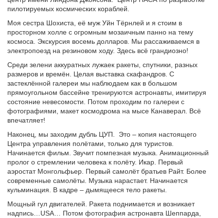
пилотируемых космических кораблей.
Моя сестра Шохиста, её муж Уйн Тёрнлей и я стоим в
просторном холле с огромным мозаичным панно на тему
космоса. Экскурсия восемь долларов. Мы рассаживаемся в
электропоезд на резиновом ходу. Здесь всё грандиозно!
Среди зелени аккуратных лужаек ракеты, спутники, разных
размеров и времён. Целая выставка скафандров. С
застеклённой галереи мы наблюдаем как в большом
прямоугольном бассейне тренируются астронавты, имитируя
состояние невесомости. Потом проходим по галереи с
фотографиями, макет космодрома на мысе Канаверал. Всё
впечатляет!
Наконец, мы заходим дубль ЦУП. Это – копия настоящего
Центра управления полётами, только для туристов.
Начинается фильм. Звучит помпезная музыка. Анимационный
пролог о стремлении человека к полёту. Икар. Первый
аэростат Монгольфьер. Первый самолёт братьев Райт. Более
современные самолёты. Музыка нарастает. Начинается
кульминация. В кадре – дымящееся тело ракеты.
Мощный гул двигателей. Ракета поднимается и возникает
надпись…USA… Потом фотография астронавта Шеппарда,