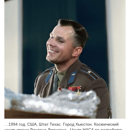
…1994 год. США, Штат Техас. Город Хьюстон. Космический
центр имени Линдона Джонсона. Центр НАСА по разработке