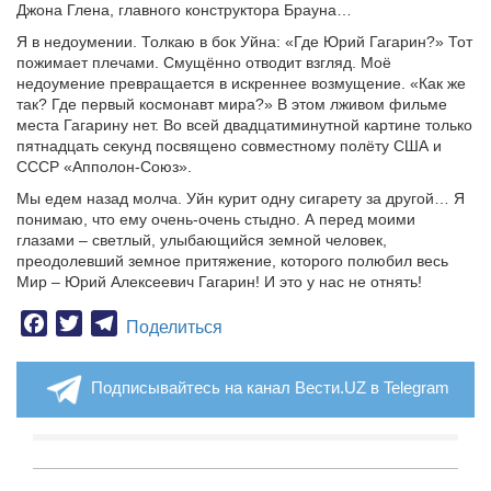
Джона Глена, главного конструктора Брауна…
Я в недоумении. Толкаю в бок Уйна: «Где Юрий Гагарин?» Тот
пожимает плечами. Смущённо отводит взгляд. Моё
недоумение превращается в искреннее возмущение. «Как же
так? Где первый космонавт мира?» В этом лживом фильме
места Гагарину нет. Во всей двадцатиминутной картине только
пятнадцать секунд посвящено совместному полёту США и
СССР «Апполон-Союз».
Мы едем назад молча. Уйн курит одну сигарету за другой… Я
понимаю, что ему очень-очень стыдно. А перед моими
глазами – светлый, улыбающийся земной человек,
преодолевший земное притяжение, которого полюбил весь
Мир – Юрий Алексеевич Гагарин! И это у нас не отнять!
Facebook
Twitter
Telegram
Поделиться
Подписывайтесь на канал Вести.UZ в Telegram