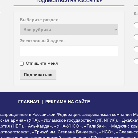
ПОДПИСАТЬСЯ НА РАССЫЛКУ
К
Выберите раздел:
Электронный адрес:
Отпишите меня
Подписаться
ГЛАВНАЯ
РЕКЛАМА НА САЙТЕ
, запрещенные в Российской Федерации: американская компания Me
еская армия» (УПА), «Исламское государство» (ИГ, ИГИЛ), «Джабх
артия (НБП), «Аль-Каида», «УНА-УНСО», «Талибан», «Меджлис кры
Артподготовка», «Тризуб им. Степана Бандеры», «НСО», «Славянск
нт, признанная экстремистской, запрещена в РФ и ликвидирована 