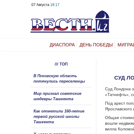
07 Августа
18:17
ДИАСПОРА
ДЕНЬ ПОБЕДЫ
МИГРА
/// ТОП
В Псковскую область
СУД Л
потянулись переселенцы
Суд Лондона з
Мир признал советские
«Татнефть», с
шедевры Ташкента
Под арест поп
Ярославского 
Как отметили 160-летие
первой русской школы
Общая стоимос
Ташкента
вошли недвижи
вилла Коломой