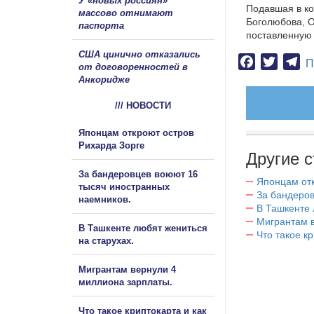
У «новых россиян»
Подавшая в ко
массово отнимают
Боголюбова, О
паспорта
поставленную 
США цинично отказались
Facebook
Twitter
Te
П
от договоренностей в
Анкоридже
/// НОВОСТИ
Японцам откроют остров
Рихарда Зорге
Другие с
За бандеровцев воюют 16
Японцам отк
тысяч иностранных
За бандеров
наемников.
В Ташкенте 
Мигрантам в
В Ташкенте любят жениться
Что такое к
на старухах.
Мигрантам вернули 4
миллиона зарплаты.
Что такое криптокарта и как