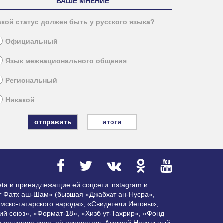
ВАШЕ МНЕНИЕ
акой статус должен быть у русского языка?
Официальный
Язык межнационального общения
Региональный
Никакой
итоги
ta и принадлежащие ей соцсети Instagram и
ат Фатх аш-Шам» (бывшая «Джабхат ан-Нусра»,
мско-татарского народа», «Свидетели Иеговы»,
ий союз», «Формат-18», «Хизб ут-Тахрир», «Фонд
по решению суда; её основатель Алексей Навальный