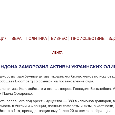
ЦИЯ
ВЕРА
ПОЛИТИКА
БИЗНЕС
ПРОИСШЕСТВИЕ
ЗД
ЛЕНТА
ОНДОНА ЗАМОРОЗИЛ АКТИВЫ УКРАИНСКИХ ОЛИ
аморозил зарубежные активы украинских бизнесменов по иску от 
ообщает Bloomberg со ссылкой на постановление суда.
али активы Коломойского и его партнеров: Геннадия Боголюбова, 
и Павла Овчаренко.
ть попавшего под арест имущества — 380 миллионов долларов, в
мость в Англии и Франции, частные самолеты и яхты, в частности
ского в 1 га, принадлежащие ему более 20 га земли во Франции.