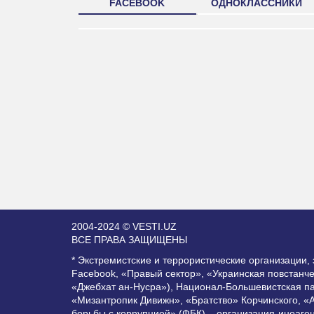
FACEBOOK
ОДНОКЛАССНИКИ
2004-2024 © VESTI.UZ
ВСЕ ПРАВА ЗАЩИЩЕНЫ
* Экстремистские и террористические организации
Facebook, «Правый сектор», «Украинская повстанч
«Джебхат ан-Нусра»), Национал-Большевистская п
«Мизантропик Дивижн», «Братство» Корчинского, «
борьбы с коррупцией» (ФБК) – организация-иноаге