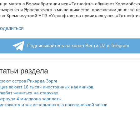
нце марта в Великобритании иск «Татнефть» обвиняет Коломойско
вчаренко и Ярославского в мошенничестве: присвоении денег за н
на Кременчугский НПЗ «Укрнафта», но причитавшуюся «Татнефти»
legram
оделиться
Подписывайтесь на канал Вести.UZ в Telegram
татьи раздела
роют остров Рихарда Зорге
цев воюют 16 тысяч иностранных наемников.
любят жениться на старухах.
ернули 4 миллиона зарплаты.
риптокарта и как использовать в повседневной жизни