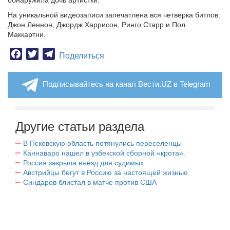
обнаружила дочь артистки.
На уникальной видеозаписи запечатлена вся четверка битлов:
Джон Леннон, Джордж Харрисон, Ринго Старр и Пол
Маккартни.
Facebook
Twitter
Telegram
Поделиться
Подписывайтесь на канал Вести.UZ в Telegram
Другие статьи раздела
В Псковскую область потянулись переселенцы
Каннаваро нашел в узбекской сборной «крота».
Россия закрыла въезд для судимых.
Австрийцы бегут в Россию за настоящей жизнью.
Синдаров блистал в матче против США