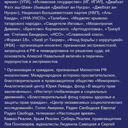
армия» (УПА), «Исламское государство» (ИГ, ИГИЛ), «Джабхат
Фатх аш-Шам» (бывшая «Джабхат ан-Нусра», «Джебхат ан-
Нусра»), Национал-Большевистская партия (НБП), «Аль-
Каида», «УНА-УНСО», «Талибан», «Меджлис крымско-
татарского народа», «Свидетели Иеговы», «Мизантропик
Дивижн», «Братство» Корчинского, «Артподготовка», «Тризуб
им. Степана Бандеры», «НСО», «Славянский союз»,
«Формат-18», «Хизб ут-Тахрир», «Фонд борьбы с коррупцией»
(ФБК) – организация-иноагент, признанная экстремистской,
запрещена в РФ и ликвидирована по решению суда; её
основатель Алексей Навальный включён в перечень
террористов и экстремистов.
* Организации и граждане, признанные Минюстом РФ
иноагентами: Международное историко-просветительское,
благотворительное и правозащитное общество «Мемориал»,
Аналитический центр Юрия Левады, фонд «В защиту прав
заключённых», «Институт глобализации и социальных
движений», «Благотворительный фонд охраны здоровья и
защиты прав граждан», «Центр независимых социологических
исследований», Голос Америки, Радио Свободная Европа/
Радио Свобода, телеканал «Настоящее время»,
Кавказ.Реалии, Крым.Реалии, Сибирь.Реалии, правозащитник
Лев Пономарёв, журналисты Людмила Савицкая и Сергей