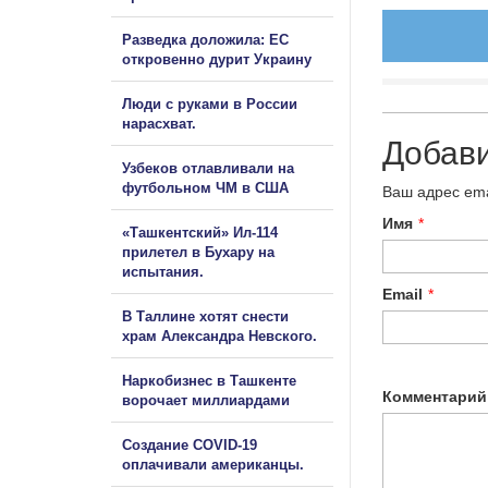
Разведка доложила: ЕС
откровенно дурит Украину
Люди с руками в России
нарасхват.
Добав
Узбеков отлавливали на
футбольном ЧМ в США
Ваш адрес ema
Имя
*
«Ташкентский» Ил-114
прилетел в Бухару на
испытания.
Email
*
В Таллине хотят снести
храм Александра Невского.
Наркобизнес в Ташкенте
Комментарий
ворочает миллиардами
Создание COVID-19
оплачивали американцы.