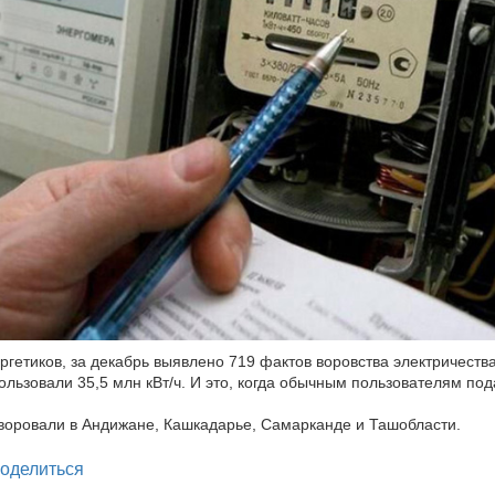
ргетиков, за декабрь выявлено 719 фактов воровства электричеств
ользовали 35,5 млн кВт/ч. И это, когда обычным пользователям под
воровали в Андижане, Кашкадарье, Самарканде и Ташобласти.
legram
оделиться