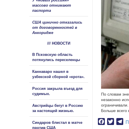
У «новых россиян»
массово отнимают
паспорта
США цинично отказались
от договоренностей в
Анкоридже
/// НОВОСТИ
В Псковскую область
потянулись переселенцы
Каннаваро нашел в
узбекской сборной «крота».
Россия закрыла въезд для
судимых.
По словам эне
незаконно исп
ограничивали.
Австрийцы бегут в Россию
Больше всего 
за настоящей жизнью.
Facebook
Twitter
Te
П
Синдаров блистал в матче
против США