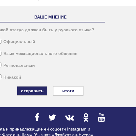
ВАШЕ МНЕНИЕ
акой статус должен быть у русского языка?
Официальный
Язык межнационального общения
Региональный
Никакой
итоги
ta и принадлежащие ей соцсети Instagram и
ат Фатх аш-Шам» (бывшая «Джабхат ан-Нусра»,