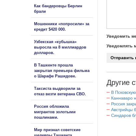
Как бандеровцы Берлин
брали
Мошенники «попросили» за
кредит $420 000.
Уведомить ме
Узбекская «кубышка»
Уведомлять м
выросла на 8 миллиардов
долларов.
В Ташкенте прошла
закрытая премьера фильма
о Шарафе Рашидове.
Другие с
Таксиста выдворили за
В Псковскую
отказ везти ветерана СВО.
Каннаваро н
Россия закр
Россия обложила
Австрийцы б
мигрантов золотыми
Синдаров бл
пошлинами.
Мир признал советские
шедевры Ташкента