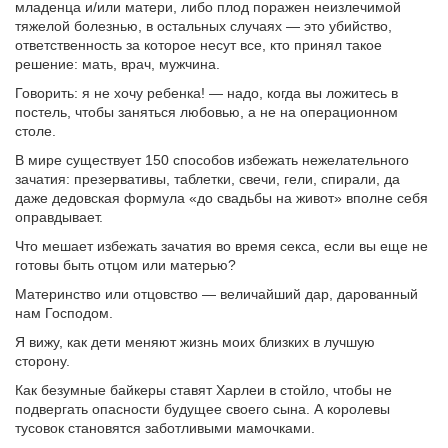
младенца и/или матери, либо плод поражен неизлечимой
тяжелой болезнью, в остальных случаях — это убийство,
ответственность за которое несут все, кто принял такое
решение: мать, врач, мужчина.
Говорить: я не хочу ребенка! — надо, когда вы ложитесь в
постель, чтобы заняться любовью, а не на операционном
столе.
В мире существует 150 способов избежать нежелательного
зачатия: презервативы, таблетки, свечи, гели, спирали, да
даже дедовская формула «до свадьбы на живот» вполне себя
оправдывает.
Что мешает избежать зачатия во время секса, если вы еще не
готовы быть отцом или матерью?
Материнство или отцовство — величайший дар, дарованный
нам Господом.
Я вижу, как дети меняют жизнь моих близких в лучшую
сторону.
Как безумные байкеры ставят Харлеи в стойло, чтобы не
подвергать опасности будущее своего сына. А королевы
тусовок становятся заботливыми мамочками.