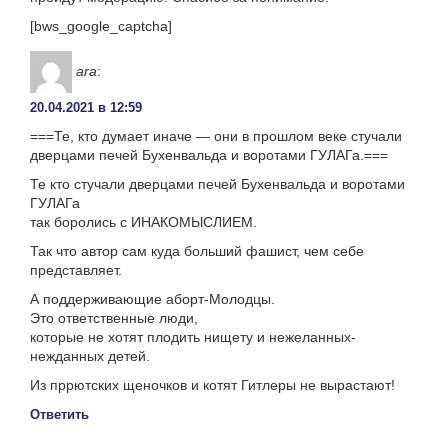
[bws_google_captcha]
ara
:
20.04.2021 в 12:59
===Те, кто думает иначе — они в прошлом веке стучали
дверцами печей Бухенвальда и воротами ГУЛАГа.===
Те кто стучали дверцами печей Бухенвальда и воротами
ГУЛАГа
так боролись с ИНАКОМЫСЛИЕМ.
Так что автор сам куда больший фашист, чем себе
представляет.
А поддерживающие аборт-Молодцы.
Это ответственные люди,
которые не хотят плодить нищету и нежеланных-
нежданных детей.
Из пррютских щеночков и котят Гитлеры не вырастают!
Ответить