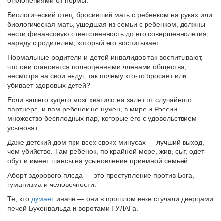
отклонениями от нормы.
Биологический отец, бросивший мать с ребенком на руках или
биологическая мать, ушедшая из семьи с ребенком, должны
нести финансовую ответственность до его совершеннолетия,
наряду с родителем, который его воспитывает.
Нормальные родители и детей-инвалидов так воспитывают,
что они становятся полноценными членами общества,
несмотря на свой недуг, так почему кто-то бросает или
убивает здоровых детей?
Если вашего куцего мозг хватило на залет от случайного
партнера, и вам ребенок не нужен, в мире и России
множество бесплодных пар, которые его с удовольствием
усыновят.
Даже детский дом при всех своих минусах — лучший выход,
чем убийство. Там ребенок, по крайней мере, жив, сыт, одет-
обут и имеет шансы на усыновление приемной семьей.
Аборт здорового плода — это преступление против Бога,
гуманизма и человечности.
Те, кто
думает
иначе — они в прошлом веке стучали дверцами
печей Бухенвальда и воротами ГУЛАГа.