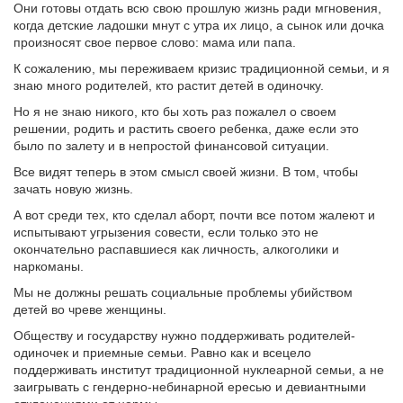
Они готовы отдать всю свою прошлую жизнь ради мгновения,
когда детские ладошки мнут с утра их лицо, а сынок или дочка
произносят свое первое слово: мама или папа.
К сожалению, мы переживаем кризис традиционной семьи, и я
знаю много родителей, кто растит детей в одиночку.
Но я не знаю никого, кто бы хоть раз пожалел о своем
решении, родить и растить своего ребенка, даже если это
было по залету и в непростой финансовой ситуации.
Все видят теперь в этом смысл своей жизни. В том, чтобы
зачать новую жизнь.
А вот среди тех, кто сделал аборт, почти все потом жалеют и
испытывают угрызения совести, если только это не
окончательно распавшиеся как личность, алкоголики и
наркоманы.
Мы не должны решать социальные проблемы убийством
детей во чреве женщины.
Обществу и государству нужно поддерживать родителей-
одиночек и приемные семьи. Равно как и всецело
поддерживать институт традиционной нуклеарной семьи, а не
заигрывать с гендерно-небинарной ересью и девиантными