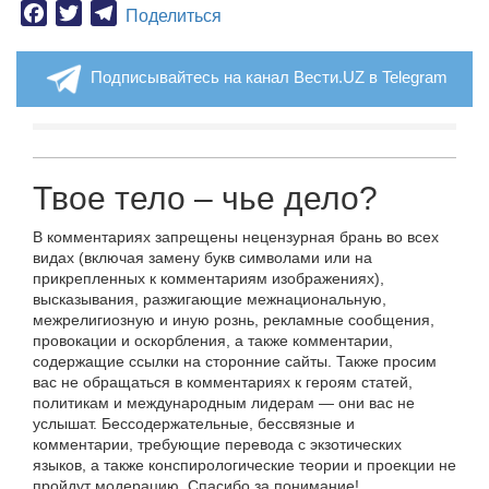
Facebook
Twitter
Telegram
Поделиться
Подписывайтесь на канал Вести.UZ в Telegram
Твое тело – чье дело?
В комментариях запрещены нецензурная брань во всех
видах (включая замену букв символами или на
прикрепленных к комментариям изображениях),
высказывания, разжигающие межнациональную,
межрелигиозную и иную рознь, рекламные сообщения,
провокации и оскорбления, а также комментарии,
содержащие ссылки на сторонние сайты. Также просим
вас не обращаться в комментариях к героям статей,
политикам и международным лидерам — они вас не
услышат. Бессодержательные, бессвязные и
комментарии, требующие перевода с экзотических
языков, а также конспирологические теории и проекции не
пройдут модерацию. Спасибо за понимание!