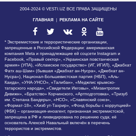
2004-2024 © VESTI.UZ
ВСЕ ПРАВА ЗАЩИЩЕНЫ
ГЛАВНАЯ
РЕКЛАМА НА САЙТЕ
* Экстремистские и террористические организации,
запрещенные в Российской Федерации: американская
компания Meta и принадлежащие ей соцсети Instagram и
Facebook, «Правый сектор», «Украинская повстанческая
армия» (УПА), «Исламское государство» (ИГ, ИГИЛ), «Джабхат
Фатх аш-Шам» (бывшая «Джабхат ан-Нусра», «Джебхат ан-
Нусра»), Национал-Большевистская партия (НБП), «Аль-
Каида», «УНА-УНСО», «Талибан», «Меджлис крымско-
татарского народа», «Свидетели Иеговы», «Мизантропик
Дивижн», «Братство» Корчинского, «Артподготовка», «Тризуб
им. Степана Бандеры», «НСО», «Славянский союз»,
«Формат-18», «Хизб ут-Тахрир», «Фонд борьбы с коррупцией»
(ФБК) – организация-иноагент, признанная экстремистской,
запрещена в РФ и ликвидирована по решению суда; её
основатель Алексей Навальный включён в перечень
террористов и экстремистов.