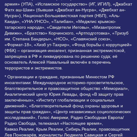
армия» (УПА), «Исламское государство» (ИГ, ИГИЛ), «Джабхат
Фатх аш-Шам» (бывшая «Джабхат ан-Нусра», «Джебхат ан-
Нусра»), Национал-Большевистская партия (НБП), «Аль-
Каида», «УНА-УНСО», «Талибан», «Меджлис крымско-
татарского народа», «Свидетели Иеговы», «Мизантропик
Дивижн», «Братство» Корчинского, «Артподготовка», «Тризуб
им. Степана Бандеры», «НСО», «Славянский союз»,
«Формат-18», «Хизб ут-Тахрир», «Фонд борьбы с коррупцией»
(ФБК) – организация-иноагент, признанная экстремистской,
запрещена в РФ и ликвидирована по решению суда; её
основатель Алексей Навальный включён в перечень
террористов и экстремистов.
* Организации и граждане, признанные Минюстом РФ
иноагентами: Международное историко-просветительское,
благотворительное и правозащитное общество «Мемориал»,
Аналитический центр Юрия Левады, фонд «В защиту прав
заключённых», «Институт глобализации и социальных
движений», «Благотворительный фонд охраны здоровья и
защиты прав граждан», «Центр независимых социологических
исследований», Голос Америки, Радио Свободная Европа/
Радио Свобода, телеканал «Настоящее время»,
Кавказ.Реалии, Крым.Реалии, Сибирь.Реалии, правозащитник
Лев Пономарёв, журналисты Людмила Савицкая и Сергей