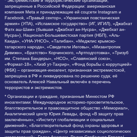
* Экстремистские и террористические организации,
запрещенные в Российской Федерации: американская
компания Meta и принадлежащие ей соцсети Instagram и
Facebook, «Правый сектор», «Украинская повстанческая
армия» (УПА), «Исламское государство» (ИГ, ИГИЛ), «Джабхат
Фатх аш-Шам» (бывшая «Джабхат ан-Нусра», «Джебхат ан-
Нусра»), Национал-Большевистская партия (НБП), «Аль-
Каида», «УНА-УНСО», «Талибан», «Меджлис крымско-
татарского народа», «Свидетели Иеговы», «Мизантропик
Дивижн», «Братство» Корчинского, «Артподготовка», «Тризуб
им. Степана Бандеры», «НСО», «Славянский союз»,
«Формат-18», «Хизб ут-Тахрир», «Фонд борьбы с коррупцией»
(ФБК) – организация-иноагент, признанная экстремистской,
запрещена в РФ и ликвидирована по решению суда; её
основатель Алексей Навальный включён в перечень
террористов и экстремистов.
* Организации и граждане, признанные Минюстом РФ
иноагентами: Международное историко-просветительское,
благотворительное и правозащитное общество «Мемориал»,
Аналитический центр Юрия Левады, фонд «В защиту прав
заключённых», «Институт глобализации и социальных
движений», «Благотворительный фонд охраны здоровья и
защиты прав граждан», «Центр независимых социологических
исследований», Голос Америки, Радио Свободная Европа/