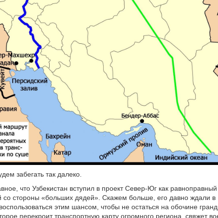
удем забегать так далеко.
авное, что Узбекистан вступил в проект Север-Юг как равноправный
й со стороны «больших дядей». Скажем больше, его давно ждали в
воспользоваться этим шансом, чтобы не остаться на обочине гранд
торое перекроит транспортную карту огромного региона, свяжет в