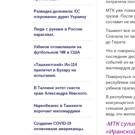
потратила поч
МТК уже показ
Разведка доложила: ЕС
грузов. После
откровенно дурит Украину
составит не м
Люди с руками в России
Ташкент все э
нарасхват.
Сначала он з
до Герата.
Узбеков отлавливали на
Что и говорит
футбольном ЧМ в США
последние дес
событий из-за
«Ташкентский» Ил-114
миллиардов до
прилетел в Бухару на
испытания.
Повернуться л
республики се
В Таллине хотят снести
узбеков праг
храм Александра Невского.
В республике 
коксующегося 
Наркобизнес в Ташкенте
слишком долго
ворочает миллиардами
ведь это милл
-МТК сули
Создание COVID-19
оплачивали американцы.
«Иранской