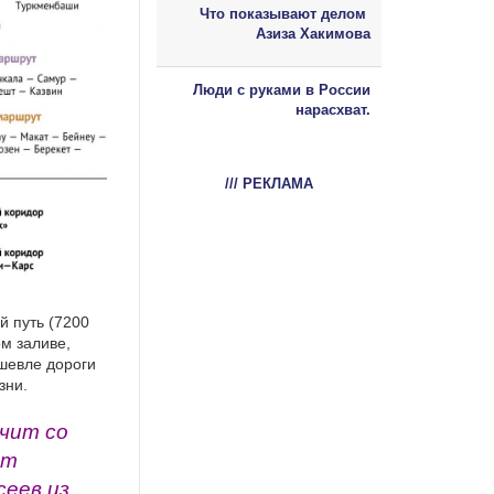
Что показывают делом
Азиза Хакимова
Люди с руками в России
нарасхват.
/// РЕКЛАМА
й путь (7200
м заливе,
ешевле дороги
зни.
чит со
ит
сеев из