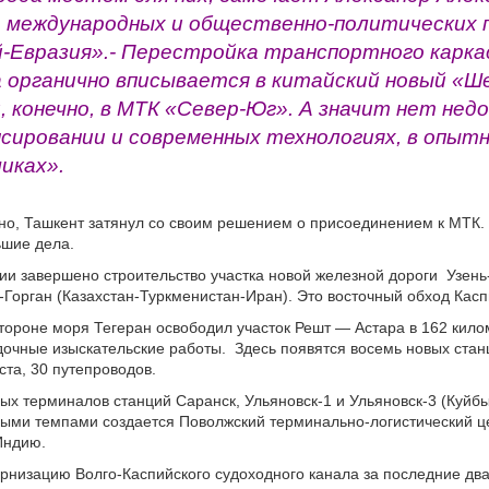
 международных и общественно-политических 
й-Евразия».- Перестройка транспортного карка
а органично вписывается в китайский новый «Ш
, конечно, в МТК «Север-Юг». А значит нет не
сировании и современных технологиях, в опыт
иках».
но, Ташкент затянул со своим решением о присоединением к МТК.
ьшие дела.
нии завершено строительство участка новой железной дороги Узень
-Горган (Казахстан-Туркменистан-Иран). Это восточный обход Касп
тороне моря Тегеран освободил участок Решт — Астара в 162 кило
дочные изыскательские работы. Здесь появятся восемь новых стан
ста, 30 путепроводов.
вых терминалов станций Саранск, Ульяновск-1 и Ульяновск-3 (Куйб
ными темпами создается Поволжский терминально-­логистический ц
Индию.
рнизацию Волго-Каспийского судоходного канала за последние два