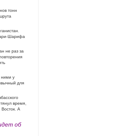
нов тонн
ршрута
ганистан.
зари-Шарифа
ан не раз за
 повторения
ять
 ними у
ивычный для
збасского
отянул время,
Восток. А
идет об