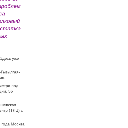
проблем
са
елковый
достатка
ных
 Здесь уже
-Гызылгая-
ия.
метра под
ций, 56
ышевская
ентр (ТЛЦ) с
 года Москва