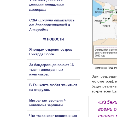
У «новых россиян»
массово отнимают
паспорта
США цинично отказались
от договоренностей в
Анкоридже
/// НОВОСТИ
Японцам откроют остров
Рихарда Зорге
За бандеровцев воюют 16
тысяч иностранных
наемников.
Зампредседате
километров), 
В Ташкенте любят жениться
будет реальны
на старухах.
вокруг всей Е
Мигрантам вернули 4
«Узбек
миллиона зарплаты.
всеми 
своего 
Что такое криптокарта и как