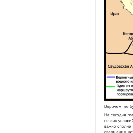
Впрочем, не б
На сегодня гл
всяких услови
важно сполна 
свершения, ко