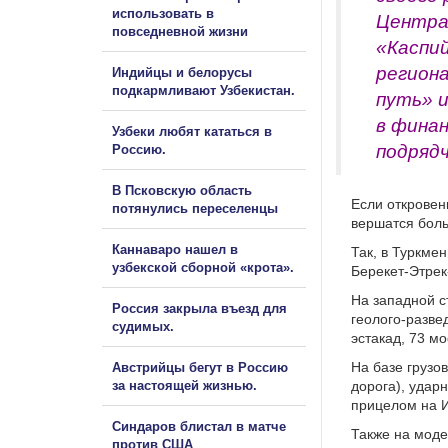
использовать в
Центра
повседневной жизни
«Каспи
регион
Индийцы и белорусы
подкармливают Узбекистан.
путь» и
в финан
Узбеки любят кататься в
подрядч
Россию.
В Псковскую область
Если откровен
потянулись переселенцы
вершатся бол
Каннаваро нашел в
Так, в Туркме
узбекской сборной «крота».
Берекет-Этрек
На западной с
Россия закрыла въезд для
геолого-разве
судимых.
эстакад, 73 мо
На базе грузо
Австрийцы бегут в Россию
за настоящей жизнью.
дорога), удар
прицелом на 
Синдаров блистал в матче
Также на моде
против США