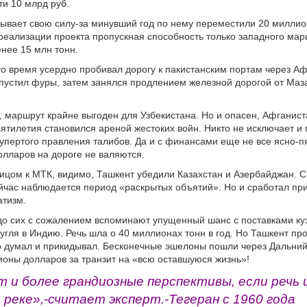
ти 10 млрд руб.
ывает свою силу-за минувший год по нему переместили 20 миллио
 реализации проекта пропускная способность только западного ма
енее 15 млн тонн.
то время усердно пробивал дорогу к пакистанским портам через Аф
апустил фуры, затем занялся продлением железной дорогой от Ма
ь, маршрут крайне выгоден для Узбекистана. Но и опасен, Афганист
ятилетия становился ареной жестоких войн. Никто не исключает и
 упертого правления талибов. Да и с финансами еще не все ясно-п
лларов на дороге не валяются.
ицом к МТК, видимо, Ташкент убедили Казахстан и Азербайджан. С
йчас наблюдается период «раскрытых объятий». Но и сработал пр
матизм.
до сих с сожалением вспоминают упущенный шанс с поставками ку
угля в Индию. Речь шла о 40 миллионах тонн в год. Но Ташкент пр
 думал и прикидывал. Бесконечные эшелоны пошли через Дальний 
ионы долларов за транзит на «всю оставшуюся жизнь»!
т и более грандиозные перспективы, если речь 
 реке»,-считает эксперт.-Тегеран с 1960 года