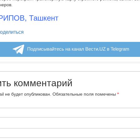
неров.
РИПОВ, Ташкент
legram
оделиться
Подписывайтесь на канал Вести.UZ в Telegram
ить комментарий
il не будет опубликован.
Обязательные поля помечены
*