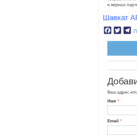
и верных парт
Шавкат А
Facebook
Twitter
Te
П
Добав
Ваш адрес ema
Имя
*
Email
*