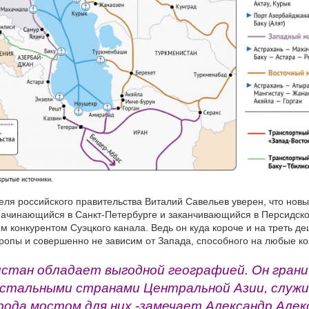
ля российского правительства Виталий Савельев уверен, что новы
начинающийся в Санкт-Петербурге и заканчивающийся в Персидско
м конкурентом Суэцкого канала. Ведь он куда короче и на треть д
вропы и совершенно не зависим от Запада, способного на любые ко
истан обладает выгодной географией. Он грани
остальными странами Центральной Азии, служ
рода мостом для них,-замечает Александр Алек