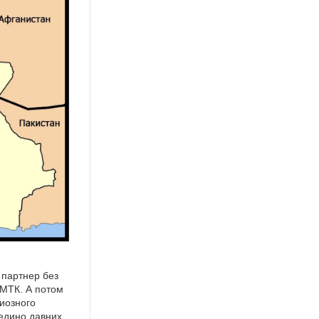
 партнер без
 МТК. А потом
иозного
оедино давних