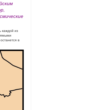
ийским
р,
осмические
ь каждой из
прямыми
 останется в