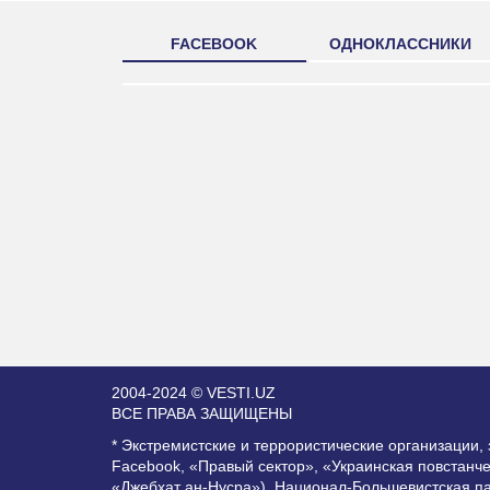
FACEBOOK
ОДНОКЛАССНИКИ
2004-2024 © VESTI.UZ
ВСЕ ПРАВА ЗАЩИЩЕНЫ
* Экстремистские и террористические организации
Facebook, «Правый сектор», «Украинская повстанч
«Джебхат ан-Нусра»), Национал-Большевистская п