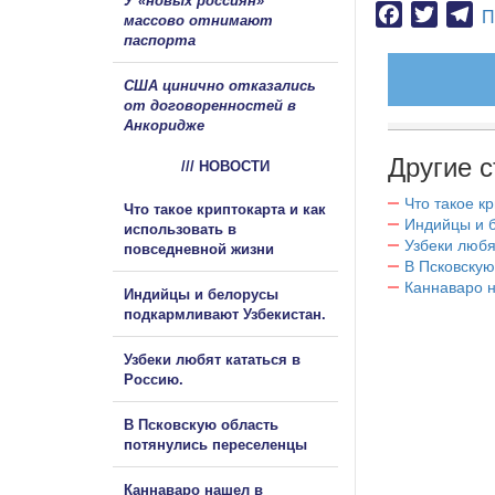
У «новых россиян»
Facebook
Twitter
Te
П
массово отнимают
паспорта
США цинично отказались
от договоренностей в
Анкоридже
Другие с
/// НОВОСТИ
Что такое к
Что такое криптокарта и как
Индийцы и 
использовать в
Узбеки любя
повседневной жизни
В Псковскую
Каннаваро н
Индийцы и белорусы
подкармливают Узбекистан.
Узбеки любят кататься в
Россию.
В Псковскую область
потянулись переселенцы
Каннаваро нашел в