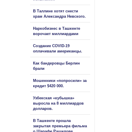
В Таллине хотят снести
храм Александра Невского.
Наркобизнес в Ташкенте
ворочает миллиардами
Создание COVID-19
оплачивали американцы.
Как бандеровцы Берлин
брали
Мошенники «попросили» за
кредит $420 000.
Узбекская «кубышка»
выросла на 8 миллиардов
долларов.
В Ташкенте прошла
закрытая премьера фильма
о Шарафе Рашидове.