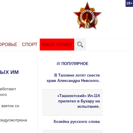
18+
ОРОВЬЕ
СПОРТ
ВАШЕ ПРАВО
/// ПОПУЛЯРНОЕ
НЫХ ИМ
В Таллине хотят снести
храм Александра Невского.
работают
ного
«Ташкентский» Ил-114
прилетел в Бухару на
 взяток со
испытания.
предусмотрена
Хозяйка русского слова