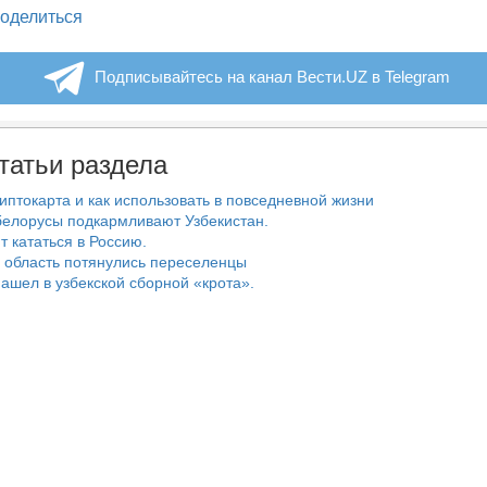
legram
оделиться
Подписывайтесь на канал Вести.UZ в Telegram
татьи раздела
риптокарта и как использовать в повседневной жизни
белорусы подкармливают Узбекистан.
т кататься в Россию.
 область потянулись переселенцы
ашел в узбекской сборной «крота».