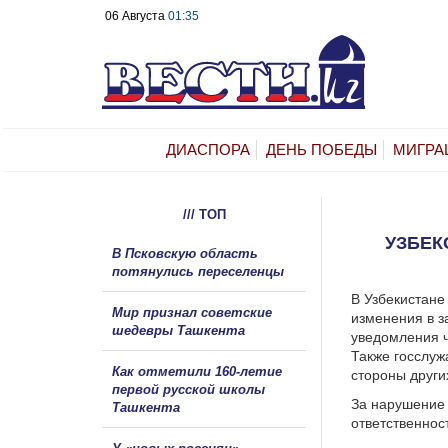
06 Августа
01:35
ДИАСПОРА
ДЕНЬ ПОБЕДЫ
МИГРА
/// ТОП
УЗБЕК
В Псковскую область
потянулись переселенцы
В Узбекистане
Мир признал советские
изменения в з
шедевры Ташкента
уведомления ч
Также госслуж
Как отметили 160-летие
стороны други
первой русской школы
За нарушение
Ташкента
ответственнос