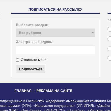
ПОДПИСАТЬСЯ НА РАССЫЛКУ
К
Выберите раздел:
Электронный адрес:
Отпишите меня
Подписаться
ГЛАВНАЯ
РЕКЛАМА НА САЙТЕ
, запрещенные в Российской Федерации: американская компания Me
еская армия» (УПА), «Исламское государство» (ИГ, ИГИЛ), «Джабх
артия (НБП), «Аль-Каида», «УНА-УНСО», «Талибан», «Меджлис кры