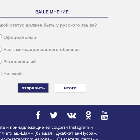
ВАШЕ МНЕНИЕ
акой статус должен быть у русского языка?
Официальный
Язык межнационального общения
Региональный
Никакой
итоги
ta и принадлежащие ей соцсети Instagram и
ат Фатх аш-Шам» (бывшая «Джабхат ан-Нусра»,
мско-татарского народа», «Свидетели Иеговы»,