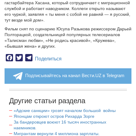
гастарбайтера Хасана, который сотрудничает с миграционной
службой и работает наводчиком. Коллеги открыто называют
его чуркой, заявляя « ты меня с собой не равняй — я русский,
тут везде мой дом».
Фильм снят по сценарию Юсупа Разыкова режиссером Дарьей
Полторацкой, создательницей популярных телесериалов
«Талисман любви», «Не родись красивой», «Кружева»,
«Бывшая жена» и других.
Facebook
Twitter
Telegram
Поделиться
Подписывайтесь на канал Вести.UZ в Telegram
Другие статьи раздела
«Адские санкции» грозят началом большой войны
Японцам откроют остров Рихарда Зорге
За бандеровцев воюют 16 тысяч иностранных
наемников.
Мигрантам вернули 4 миллиона зарплаты.