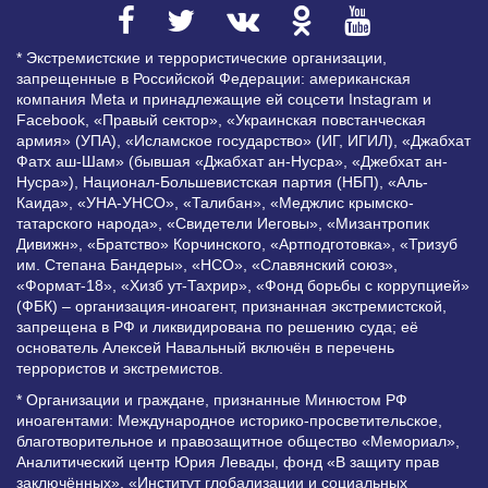
* Экстремистские и террористические организации,
запрещенные в Российской Федерации: американская
компания Meta и принадлежащие ей соцсети Instagram и
Facebook, «Правый сектор», «Украинская повстанческая
армия» (УПА), «Исламское государство» (ИГ, ИГИЛ), «Джабхат
Фатх аш-Шам» (бывшая «Джабхат ан-Нусра», «Джебхат ан-
Нусра»), Национал-Большевистская партия (НБП), «Аль-
Каида», «УНА-УНСО», «Талибан», «Меджлис крымско-
татарского народа», «Свидетели Иеговы», «Мизантропик
Дивижн», «Братство» Корчинского, «Артподготовка», «Тризуб
им. Степана Бандеры», «НСО», «Славянский союз»,
«Формат-18», «Хизб ут-Тахрир», «Фонд борьбы с коррупцией»
(ФБК) – организация-иноагент, признанная экстремистской,
запрещена в РФ и ликвидирована по решению суда; её
основатель Алексей Навальный включён в перечень
террористов и экстремистов.
* Организации и граждане, признанные Минюстом РФ
иноагентами: Международное историко-просветительское,
благотворительное и правозащитное общество «Мемориал»,
Аналитический центр Юрия Левады, фонд «В защиту прав
заключённых», «Институт глобализации и социальных