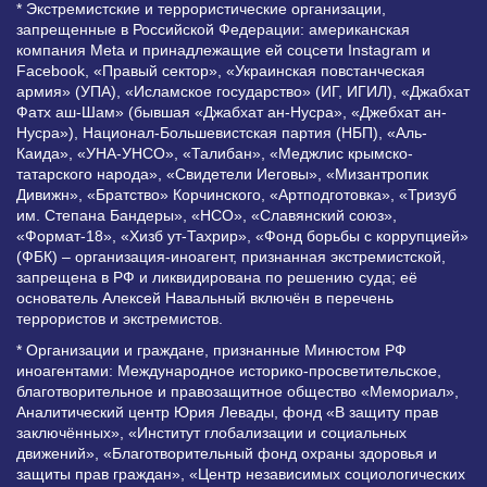
* Экстремистские и террористические организации,
запрещенные в Российской Федерации: американская
компания Meta и принадлежащие ей соцсети Instagram и
Facebook, «Правый сектор», «Украинская повстанческая
армия» (УПА), «Исламское государство» (ИГ, ИГИЛ), «Джабхат
Фатх аш-Шам» (бывшая «Джабхат ан-Нусра», «Джебхат ан-
Нусра»), Национал-Большевистская партия (НБП), «Аль-
Каида», «УНА-УНСО», «Талибан», «Меджлис крымско-
татарского народа», «Свидетели Иеговы», «Мизантропик
Дивижн», «Братство» Корчинского, «Артподготовка», «Тризуб
им. Степана Бандеры», «НСО», «Славянский союз»,
«Формат-18», «Хизб ут-Тахрир», «Фонд борьбы с коррупцией»
(ФБК) – организация-иноагент, признанная экстремистской,
запрещена в РФ и ликвидирована по решению суда; её
основатель Алексей Навальный включён в перечень
террористов и экстремистов.
* Организации и граждане, признанные Минюстом РФ
иноагентами: Международное историко-просветительское,
благотворительное и правозащитное общество «Мемориал»,
Аналитический центр Юрия Левады, фонд «В защиту прав
заключённых», «Институт глобализации и социальных
движений», «Благотворительный фонд охраны здоровья и
защиты прав граждан», «Центр независимых социологических