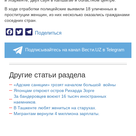
и Жаркенте, двух саун в Капшагае и областном центре.
В ходе отработки полицейские выявили 18 уличенных в
проституции женщин, из них несколько оказались гражданами
соседних стран.
Facebook
Twitter
Telegram
Поделиться
Подписывайтесь на канал Вести.UZ в Telegram
Другие статьи раздела
«Адские санкции» грозят началом большой войны
Японцам откроют остров Рихарда Зорге
За бандеровцев воюют 16 тысяч иностранных
наемников.
В Ташкенте любят жениться на старухах.
Мигрантам вернули 4 миллиона зарплаты.