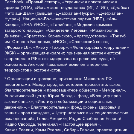
Facebook, «Правый сектор», «Украинская повстанческая
армия» (УПА), «Исламское государство» (ИГ, ИГИЛ), «Джабхат
Фатх аш-Шам» (бывшая «Джабхат ан-Нусра», «Джебхат ан-
Нусра»), Национал-Большевистская партия (НБП), «Аль-
Каида», «УНА-УНСО», «Талибан», «Меджлис крымско-
татарского народа», «Свидетели Иеговы», «Мизантропик
Дивижн», «Братство» Корчинского, «Артподготовка», «Тризуб
им. Степана Бандеры», «НСО», «Славянский союз»,
«Формат-18», «Хизб ут-Тахрир», «Фонд борьбы с коррупцией»
(ФБК) – организация-иноагент, признанная экстремистской,
запрещена в РФ и ликвидирована по решению суда; её
основатель Алексей Навальный включён в перечень
террористов и экстремистов.
* Организации и граждане, признанные Минюстом РФ
иноагентами: Международное историко-просветительское,
благотворительное и правозащитное общество «Мемориал»,
Аналитический центр Юрия Левады, фонд «В защиту прав
заключённых», «Институт глобализации и социальных
движений», «Благотворительный фонд охраны здоровья и
защиты прав граждан», «Центр независимых социологических
исследований», Голос Америки, Радио Свободная Европа/
Радио Свобода, телеканал «Настоящее время»,
Кавказ.Реалии, Крым.Реалии, Сибирь.Реалии, правозащитник