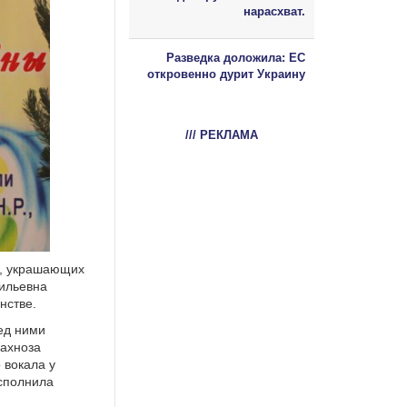
нарасхват.
Разведка доложила: ЕС
откровенно дурит Украину
/// РЕКЛАМА
в, украшающих
сильевна
нстве.
ед ними
Шахноза
 вокала у
сполнила