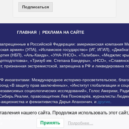
Подписаться
ГЛАВНАЯ
РЕКЛАМА НА САЙТЕ
, запрещенные в Российской Федерации: американская компания Me
еская армия» (УПА), «Исламское государство» (ИГ, ИГИЛ), «Джабх
артия (НБП), «Аль-Каида», «УНА-УНСО», «Талибан», «Меджлис кры
Артподготовка», «Тризуб им. Степана Бандеры», «НСО», «Славянск
нт, признанная экстремистской, запрещена в РФ и ликвидирована 
РФ иноагентами: Международное историко-просветительское, благ
онд «В защиту прав заключённых», «Институт глобализации и со
независимых социологических исследований», Голос Америки, Рад
 Сибирь.Реалии, правозащитник Лев Пономарёв, журналисты Людми
-акционистка и фемактивистка Дарья Апахончич. и
другие
.
использование материалов сайта допустимо при условии наличия а
авления нашего сайта. Продолжая использовать этот сайт,
сть информации, опубликованной в рекламных объявлениях.
Принять
Подробнее…
ей