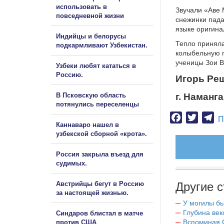
использовать в
Звучали «Аве 
повседневной жизни
снежинки пада
языке оригина
Индийцы и белорусы
Тепло принял
подкармливают Узбекистан.
колыбельную 
ученицы Зои В
Узбеки любят кататься в
Россию.
Игорь Ре
В Псковскую область
г. Наманга
потянулись переселенцы
Facebook
Twitter
Te
П
Каннаваро нашел в
узбекской сборной «крота».
Россия закрыла въезд для
судимых.
Австрийцы бегут в Россию
Другие с
за настоящей жизнью.
У могилы б
Глубина век
Синдаров блистал в матче
Вспоминая 
против США