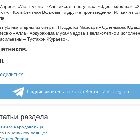
Мария», «Vieni, vieni», «Альпийская пастушка», «Здесь хорошо», «
ют», «Колыбельная Волховы» и другие произведения. И,
как и по
ла.
а публика и арию из оперы «Проделки Майсары» Сулеймана Юдако
песню «Алла» Абдурахима Мухаммедова в великолепном исполнен
асильевны – Тухтахон Жураевой.
шетников,
н.
legram
оделиться
Подписывайтесь на канал Вести.UZ в Telegram
татьи раздела
ывшего народовольца
ов на кончиках пальцев
Сергея Зинина