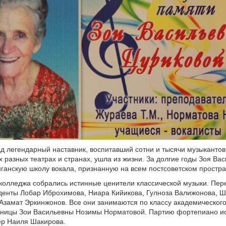
ад легендарный наставник, воспитавший сотни и тысячи музыканто
 разных театрах и странах, ушла из жизни. За долгие годы Зоя Ва
ганскую школу вокала, признанную на всем постсоветском простра
колледжа собрались истинные ценители классической музыки. Пер
денты Лобар Иброхимова, Ниара Кийикова, Гулноза Валижонова, 
Азамат Эркинжонов. Все они занимаются по классу академического
еницы Зои Васильевны Нозимы Норматовой. Партию фортепиано и
ер Наиля Шакирова.