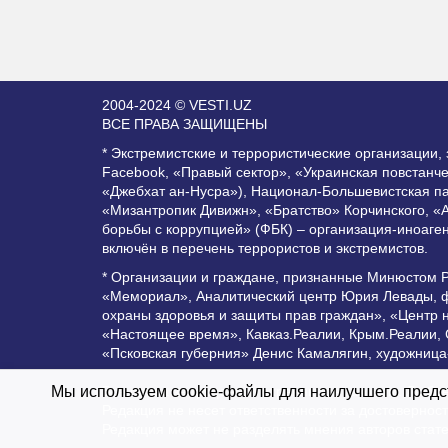
2004-2024 © VESTI.UZ
ВСЕ ПРАВА ЗАЩИЩЕНЫ
* Экстремистские и террористические организации
Facebook, «Правый сектор», «Украинская повстанч
«Джебхат ан-Нусра»), Национал-Большевистская п
«Мизантропик Дивижн», «Братство» Корчинского, «
борьбы с коррупцией» (ФБК) – организация-иноаге
включён в перечень террористов и экстремистов.
* Организации и граждане, признанные Минюстом 
«Мемориал», Аналитический центр Юрия Левады, ф
охраны здоровья и защиты прав граждан», «Центр 
«Настоящее время», Кавказ.Реалии, Крым.Реалии,
«Псковская губерния» Денис Камалягин, художница
Все права защищены и охраняются законом. Любое 
Мы используем cookie-файлы для наилучшего предст
Редакция не несет ответственности за достоверно
Редакция может не разделять мнения авторов стат