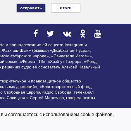
итоги
ta и принадлежащие ей соцсети Instagram и
ат Фатх аш-Шам» (бывшая «Джабхат ан-Нусра»,
мско-татарского народа», «Свидетели Иеговы»,
ий союз», «Формат-18», «Хизб ут-Тахрир», «Фонд
по решению суда; её основатель Алексей Навальный
отворительное и правозащитное общество
циальных движений», «Благотворительный фонд
ио Свободная Европа/Радио Свобода, телеканал
ла Савицкая и Сергей Маркелов, главред газеты
ктивной гиперссылки на Vesti.UZ.
 вы соглашаетесь с использованием cookie-файлов.