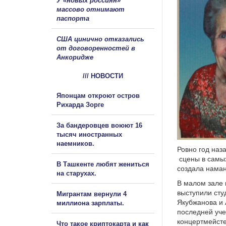
У «новых россиян»
массово отнимают
паспорта
США цинично отказались
от договоренностей в
Анкоридже
/// НОВОСТИ
Японцам откроют остров
Рихарда Зорге
За бандеровцев воюют 16
тысяч иностранных
наемников.
Ровно год наз
сцены в самых
В Ташкенте любят жениться
создала наман
на старухах.
В малом зале 
выступили сту
Мигрантам вернули 4
Якубжанова и 
миллиона зарплаты.
последней уч
концертмейст
Что такое криптокарта и как