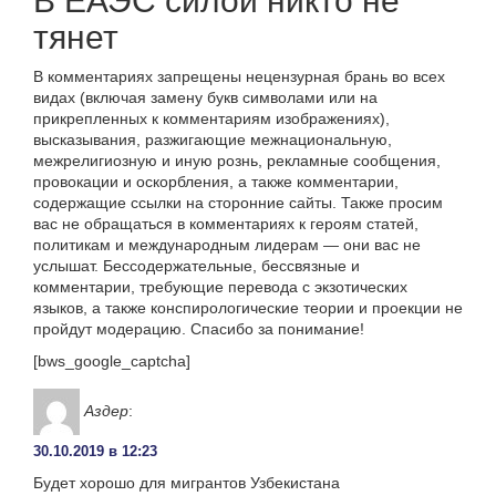
В ЕАЭС силой никто не
тянет
В комментариях запрещены нецензурная брань во всех
видах (включая замену букв символами или на
прикрепленных к комментариям изображениях),
высказывания, разжигающие межнациональную,
межрелигиозную и иную рознь, рекламные сообщения,
провокации и оскорбления, а также комментарии,
содержащие ссылки на сторонние сайты. Также просим
вас не обращаться в комментариях к героям статей,
политикам и международным лидерам — они вас не
услышат. Бессодержательные, бессвязные и
комментарии, требующие перевода с экзотических
языков, а также конспирологические теории и проекции не
пройдут модерацию. Спасибо за понимание!
[bws_google_captcha]
Аздер
:
30.10.2019 в 12:23
Будет хорошо для мигрантов Узбекистана