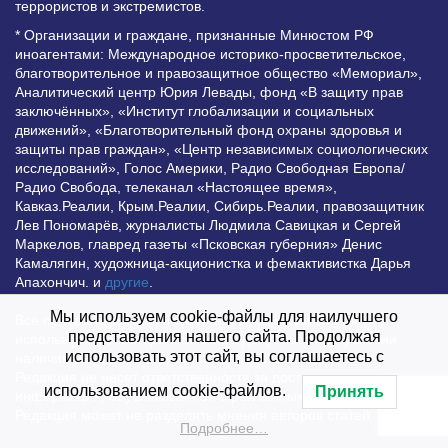
террористов и экстремистов.
* Организации и граждане, признанные Минюстом РФ
иноагентами: Международное историко-просветительское,
благотворительное и правозащитное общество «Мемориал»,
Аналитический центр Юрия Левады, фонд «В защиту прав
заключённых», «Институт глобализации и социальных
движений», «Благотворительный фонд охраны здоровья и
защиты прав граждан», «Центр независимых социологических
исследований», Голос Америки, Радио Свободная Европа/
Радио Свобода, телеканал «Настоящее время»,
Кавказ.Реалии, Крым.Реалии, Сибирь.Реалии, правозащитник
Лев Пономарёв, журналисты Людмила Савицкая и Сергей
Маркелов, главред газеты «Псковская губерния» Денис
Камалягин, художница-акционистка и фемактивистка Дарья
Апахончич. и
другие
.
Мы используем cookie-файлы для наилучшего
Все права защищены и охраняются законом. Любое
представления нашего сайта. Продолжая
использование материалов сайта допустимо при условии
использовать этот сайт, вы соглашаетесь с
наличия активной гиперссылки на Vesti.UZ.
Редакция не несет ответственности за достоверность
использованием cookie-файлов.
Принять
информации, опубликованной в рекламных объявлениях.
Редакция может не разделять мнения авторов статей
Подробнее…