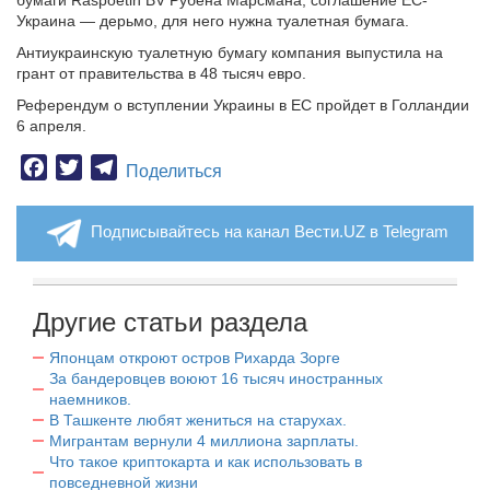
бумаги Raspoetin BV Рубена Марсмана, соглашение ЕС-
Украина — дерьмо, для него нужна туалетная бумага.
Антиукраинскую туалетную бумагу компания выпустила на
грант от правительства в 48 тысяч евро.
Референдум о вступлении Украины в ЕС пройдет в Голландии
6 апреля.
Facebook
Twitter
Telegram
Поделиться
Подписывайтесь на канал Вести.UZ в Telegram
Другие статьи раздела
Японцам откроют остров Рихарда Зорге
За бандеровцев воюют 16 тысяч иностранных
наемников.
В Ташкенте любят жениться на старухах.
Мигрантам вернули 4 миллиона зарплаты.
Что такое криптокарта и как использовать в
повседневной жизни