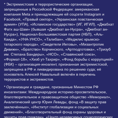
* Экстремистские и террористические организации,
запрещенные в Российской Федерации: американская
компания Meta и принадлежащие ей соцсети Instagram и
Facebook, «Правый сектор», «Украинская повстанческая
армия» (УПА), «Исламское государство» (ИГ, ИГИЛ), «Джабхат
Фатх аш-Шам» (бывшая «Джабхат ан-Нусра», «Джебхат ан-
Нусра»), Национал-Большевистская партия (НБП), «Аль-
Каида», «УНА-УНСО», «Талибан», «Меджлис крымско-
татарского народа», «Свидетели Иеговы», «Мизантропик
Дивижн», «Братство» Корчинского, «Артподготовка», «Тризуб
им. Степана Бандеры», «НСО», «Славянский союз»,
«Формат-18», «Хизб ут-Тахрир», «Фонд борьбы с коррупцией»
(ФБК) – организация-иноагент, признанная экстремистской,
запрещена в РФ и ликвидирована по решению суда; её
основатель Алексей Навальный включён в перечень
террористов и экстремистов.
* Организации и граждане, признанные Минюстом РФ
иноагентами: Международное историко-просветительское,
благотворительное и правозащитное общество «Мемориал»,
Аналитический центр Юрия Левады, фонд «В защиту прав
заключённых», «Институт глобализации и социальных
движений», «Благотворительный фонд охраны здоровья и
защиты прав граждан», «Центр независимых социологических