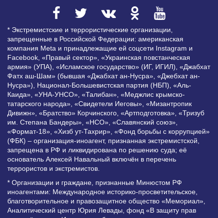
* Экстремистские и террористические организации,
запрещенные в Российской Федерации: американская
компания Meta и принадлежащие ей соцсети Instagram и
Facebook, «Правый сектор», «Украинская повстанческая
армия» (УПА), «Исламское государство» (ИГ, ИГИЛ), «Джабхат
Фатх аш-Шам» (бывшая «Джабхат ан-Нусра», «Джебхат ан-
Нусра»), Национал-Большевистская партия (НБП), «Аль-
Каида», «УНА-УНСО», «Талибан», «Меджлис крымско-
татарского народа», «Свидетели Иеговы», «Мизантропик
Дивижн», «Братство» Корчинского, «Артподготовка», «Тризуб
им. Степана Бандеры», «НСО», «Славянский союз»,
«Формат-18», «Хизб ут-Тахрир», «Фонд борьбы с коррупцией»
(ФБК) – организация-иноагент, признанная экстремистской,
запрещена в РФ и ликвидирована по решению суда; её
основатель Алексей Навальный включён в перечень
террористов и экстремистов.
* Организации и граждане, признанные Минюстом РФ
иноагентами: Международное историко-просветительское,
благотворительное и правозащитное общество «Мемориал»,
Аналитический центр Юрия Левады, фонд «В защиту прав