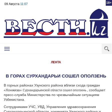
18+
09 Августа
11:07
Toggle
navigation
ЛЕНТА
В ГОРАХ СУРХАНДАРЬИ СОШЕЛ ОПОЛЗЕНЬ
В горных районах Узунского района вблизи схода граждан
«Хонжиза»
, сообщает
Сурхандарьинской области
сошел оползень
пресс-служба Министерства по чрезвычайным ситуациям
Узбекистана.
Сотрудниками УЧС, УВД, Управления здравоохранения
Сурхандарьинской области, хокимията Узунского района и