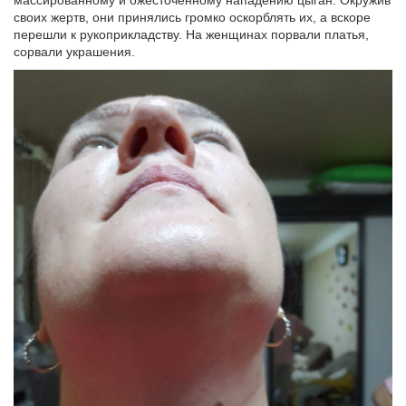
массированному и ожесточенному нападению цыган. Окружив
своих жертв, они принялись громко оскорблять их, а вскоре
перешли к рукоприкладству. На женщинах порвали платья,
сорвали украшения.