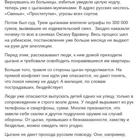
Вернувшись из больницы, избитые увидели целую кодлу,
теперь уже с цыганами-мужчинами. В адрес русских неслось
«Свиньи», «Проститутки», угрозы всех сортов.
Потом был суд. Трем цыганкам влепили штрафы по 300 000
сумов, вызвавшие их издевательский смех. Заодно наказали
почему-то всю в синяках Оксану Вдовину. Весь процесс шел
на узбекском, постановление уже больше месяца не выдают
на руки для апелляции.
Перед этим, рассказывают люди, к ним домой приходили
цыгане и требовали освободить понравившиеся им квартиры.
Больше того, травля со стороны цыган продолжается. На
прямой конфликт они идти уже опасаются, но дают понять,
что покоя никому не дадут. А милиция, по словам
пострадавших, бездействует.
Люди уже опасаются выпускать детей одних на улицу, только в
сопровождении и строго возле дома. У людей вырывают из рук
телефоны и смартфоны, сумки. Многие признаются, что
завели себе скалки и другое подручное оружие на случай
обороны. От цыган, привыкших к безнаказанности, хамству и
безделью, можно ожидать чего угодно.
Цыгане не дают прохода русским повсюду. Они, например,