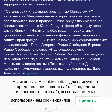
террористов и экстремистов.
* Организации и граждане, признанные Минюстом РФ
иноагентами: Международное историко-просветительское,
благотворительное и правозащитное общество «Мемориал»,
Аналитический центр Юрия Левады, фонд «В защиту прав
заключённых», «Институт глобализации и социальных
движений», «Благотворительный фонд охраны здоровья и
защиты прав граждан», «Центр независимых социологических
исследований», Голос Америки, Радио Свободная Европа/
Радио Свобода, телеканал «Настоящее время»,
Кавказ.Реалии, Крым.Реалии, Сибирь.Реалии, правозащитник
Лев Пономарёв, журналисты Людмила Савицкая и Сергей
Маркелов, главред газеты «Псковская губерния» Денис
Камалягин, художница-акционистка и фемактивистка Дарья
Апахончич. и
другие
.
Мы используем cookie-файлы для наилучшего
Все права защищены и охраняются законом. Любое
представления нашего сайта. Продолжая
использование материалов сайта допустимо при условии
использовать этот сайт, вы соглашаетесь с
наличия активной гиперссылки на Vesti.UZ.
Редакция не несет ответственности за достоверность
использованием cookie-файлов.
Принять
информации, опубликованной в рекламных объявлениях.
Редакция может не разделять мнения авторов статей
Подробнее…