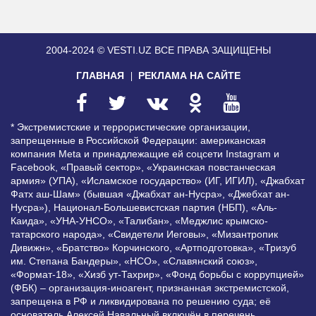
2004-2024 © VESTI.UZ
ВСЕ ПРАВА ЗАЩИЩЕНЫ
ГЛАВНАЯ
РЕКЛАМА НА САЙТЕ
* Экстремистские и террористические организации,
запрещенные в Российской Федерации: американская
компания Meta и принадлежащие ей соцсети Instagram и
Facebook, «Правый сектор», «Украинская повстанческая
армия» (УПА), «Исламское государство» (ИГ, ИГИЛ), «Джабхат
Фатх аш-Шам» (бывшая «Джабхат ан-Нусра», «Джебхат ан-
Нусра»), Национал-Большевистская партия (НБП), «Аль-
Каида», «УНА-УНСО», «Талибан», «Меджлис крымско-
татарского народа», «Свидетели Иеговы», «Мизантропик
Дивижн», «Братство» Корчинского, «Артподготовка», «Тризуб
им. Степана Бандеры», «НСО», «Славянский союз»,
«Формат-18», «Хизб ут-Тахрир», «Фонд борьбы с коррупцией»
(ФБК) – организация-иноагент, признанная экстремистской,
запрещена в РФ и ликвидирована по решению суда; её
основатель Алексей Навальный включён в перечень